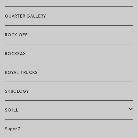
POLeR × LAKAI
アパレル
QUARTER GALLERY
アパレル
ハードグッズ
ROCK OFF
アクセサリー・小物
ROCKSAX
ROYAL TRUCKS
SK8OLOGY
SO ILL
So iLL
Super7