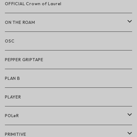
LAKAI × CHOCOLATE
OFFICIAL Crown of Laurel
LAKAI × RIPNDIP
ON THE ROAM
シューズ
アパレル
OSC
アパレル
サングラス
PEPPER GRIPTAPE
アクセサリー
アンダーウェア
PLAN B
キッズシューズ
シューズ
PLAYER
アクセサリー・小物
POLeR
POLeR × GRIZZLY
PRIMITIVE