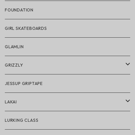
帽子
FOUNDATION
サングラス
GIRL SKATEBOARDS
スノーゴーグル
GLAMLIN
アクセサリー・小物
GRIZZLY
GRIZZLY × POLeR
JESSUP GRIPTAPE
アパレル
LAKAI
ハードグッズ
LAKAI × POLeR
LURKING CLASS