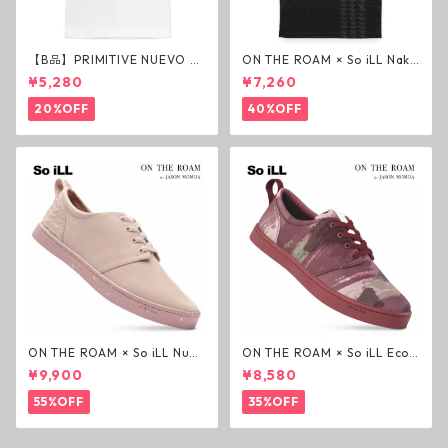
【B品】PRIMITIVE NUEVO SC
ON THE ROAM × So iLL Nako
RIPT HW TEE WHITE ヘビー
a Tee Tシャツ ウルフブラック
¥5,280
¥7,260
ウェイトTシャツ ホワイト プ
オンザローム ジェイソンモモ
リミティブ
ア OTR ビンテージ加工
20%OFF
40%OFF
ON THE ROAM × So iLL Nubu
ON THE ROAM × So iLL Eco
ck Wino ライフスタイルシュ
Camo Wino ライフスタイル
¥9,900
¥8,580
ーズ ダーティーピンク オンザ
シューズ カモ オンザローム ジ
ローム ジェイソンモモア OTR
ェイソンモモア OTR スニーカ
55%OFF
35%OFF
スニーカー
ー