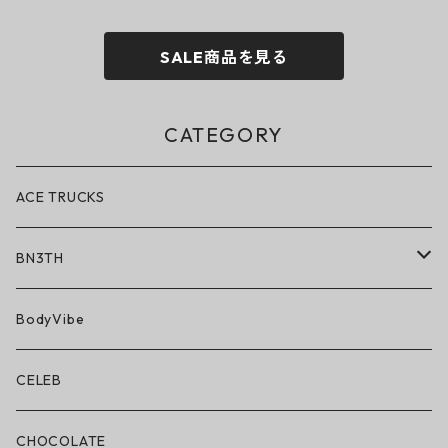
SALE商品を見る
CATEGORY
ACE TRUCKS
BN3TH
BN3TH × ON THE ROAM
BodyVibe
ボクサーブリーフ/ショート丈
CELEB
ボクサーブリーフ/ロング丈
CHOCOLATE