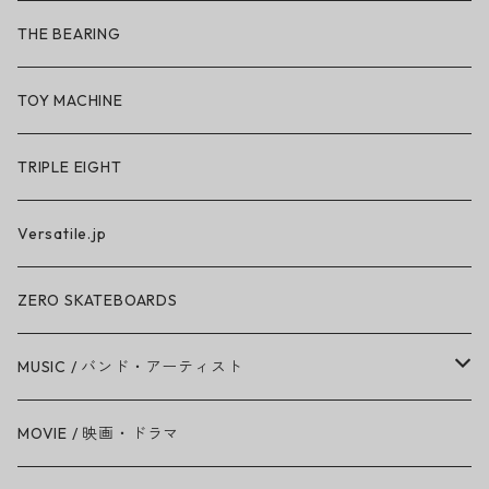
So iLL × ON THE ROAM
THE BEARING
BN3TH × So iLL × ON THE ROAM
TOY MACHINE
TRIPLE EIGHT
Versatile.jp
ZERO SKATEBOARDS
MUSIC / バンド・アーティスト
Amy Winehouse
MOVIE / 映画・ドラマ