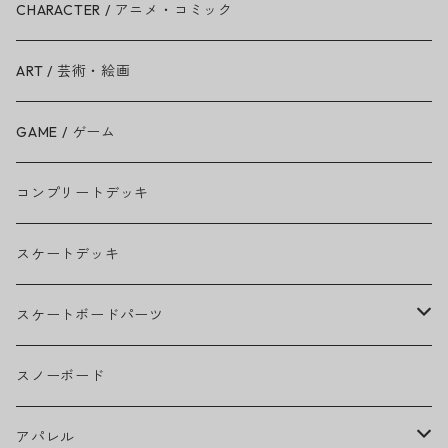
Ariana Grande
CHARACTER / アニメ・コミック
BAD RELIGION
ART / 芸術・絵画
BEASTIE BOYS
GAME / ゲーム
THE BEATLES
コンプリートデッキ
BILLIE EILISH
スケートデッキ
BOB MARLEY
スケートボードパーツ
CAMILA CABELLO
グリップテープ
スノーボード
Ed Sheeran
ウィール
アパレル