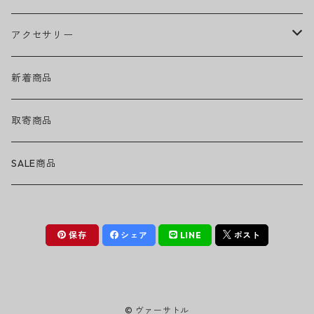
EMINEM
ベアリング
ヘッドウェア
アクセサリー
キャップ
GREEN DAY
トラック
ネックウェア
ハードグッズ
新着商品
ハット
GUNS N' ROSES
ヘルメット・プロテクター
トップス
バッグ・ポーチ
取寄商品
ニット帽
Tシャツ・ロングTシャツ
LADY GAGA
アクセサリー・小物
ボトムス
サングラス
SALE商品
シュシュ
シャツ
アンダーウェア
LINKIN PARK
ソックス
ゴーグル
保存
シェア
LINE
ポスト
パーカー・スウェット
パンツ・ズボン
MICHAEL JACKSON
シューズ
ステッカー
ジャケット
MY CHEMICAL ROMANCE
フィギュア
© ヴァーサトル