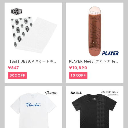
【B品】JESSUP スケートボー
PLAYER Medal ブロンズ Tea
ド グリップテープ ウルトラグ
m Deck P3 スケートボードデ
¥847
¥10,890
リップ ホワイト デッキテープ
ッキ プレイヤー メダル
ジェスアップ ジェサップ
30%OFF
10%OFF