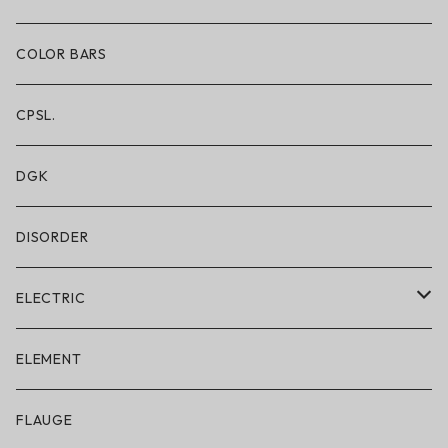
ショートパンツ/2 IN 1
COLOR BARS
レギンス/フルレングス10分丈
CPSL.
水着/スイムウェア
DGK
DISORDER
ELECTRIC
ELECTRIC × ON THE ROAM
ELEMENT
アパレル
FLAUGE