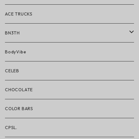
ACE TRUCKS
BN3TH
BN3TH × ON THE ROAM
BodyVibe
ボクサーブリーフ/ショート丈
CELEB
ボクサーブリーフ/ロング丈
CHOCOLATE
ショートパンツ/2 IN 1
COLOR BARS
レギンス/フルレングス10分丈
CPSL.