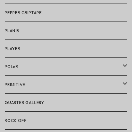
アパレル
サングラス
PEPPER GRIPTAPE
アクセサリー
アンダーウェア
PLAN B
キッズシューズ
シューズ
PLAYER
アクセサリー・小物
POLeR
POLeR × GRIZZLY
PRIMITIVE
POLeR × LAKAI
アパレル
QUARTER GALLERY
アパレル
ハードグッズ
ROCK OFF