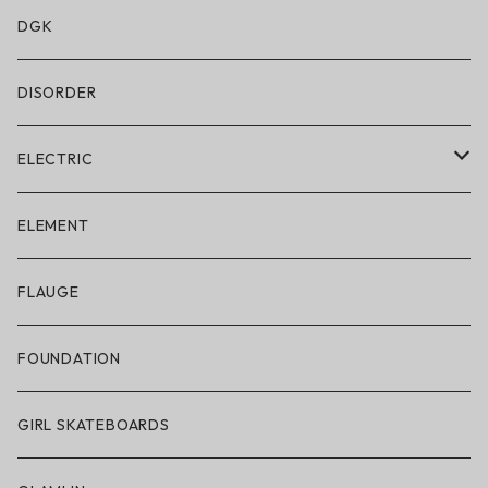
水着/スイムウェア
DGK
DISORDER
ELECTRIC
ELECTRIC × ON THE ROAM
ELEMENT
アパレル
FLAUGE
帽子
FOUNDATION
サングラス
GIRL SKATEBOARDS