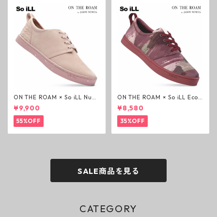
ON THE ROAM × So iLL Nubu
ON THE ROAM × So iLL Eco
ck Wino ライフスタイルシュ
Camo Wino ライフスタイル
¥9,900
¥8,580
ーズ ダーティーピンク オンザ
シューズ カモ オンザローム ジ
ローム ジェイソンモモア OTR
ェイソンモモア OTR スニーカ
55%OFF
35%OFF
スニーカー
ー
SALE商品を見る
CATEGORY