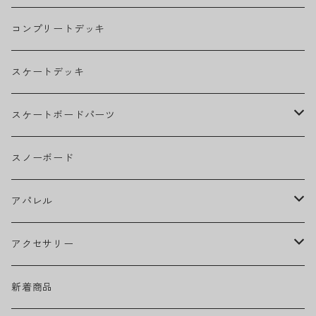
THE BEATLES
コンプリートデッキ
BILLIE EILISH
スケートデッキ
BOB MARLEY
スケートボードパーツ
CAMILA CABELLO
グリップテープ
スノーボード
Ed Sheeran
ウィール
アパレル
EMINEM
ベアリング
ヘッドウェア
アクセサリー
キャップ
GREEN DAY
トラック
ネックウェア
ハードグッズ
新着商品