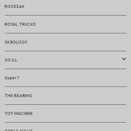
アクセサリー・小物
ROCKSAX
ROYAL TRUCKS
SK8OLOGY
SO ILL
So iLL
Super7
So iLL × ON THE ROAM
THE BEARING
BN3TH × So iLL × ON THE ROAM
TOY MACHINE