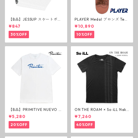
【B品】JESSUP スケートボー
PLAYER Medal ブロンズ Tea
ド グリップテープ ウルトラグ
m Deck P3 スケートボードデ
¥847
¥10,890
リップ ホワイト デッキテープ
ッキ プレイヤー メダル
ジェスアップ ジェサップ
30%OFF
10%OFF
【B品】PRIMITIVE NUEVO SC
ON THE ROAM × So iLL Nako
RIPT HW TEE WHITE ヘビー
a Tee Tシャツ ウルフブラック
¥5,280
¥7,260
ウェイトTシャツ ホワイト プ
オンザローム ジェイソンモモ
リミティブ
ア OTR ビンテージ加工
20%OFF
40%OFF