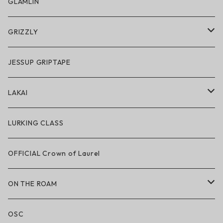
スノーゴーグル
GLAMLIN
アクセサリー・小物
GRIZZLY
GRIZZLY × POLeR
JESSUP GRIPTAPE
アパレル
LAKAI
ハードグッズ
LAKAI × POLeR
LURKING CLASS
LAKAI × CHOCOLATE
OFFICIAL Crown of Laurel
LAKAI × RIPNDIP
ON THE ROAM
シューズ
アパレル
OSC