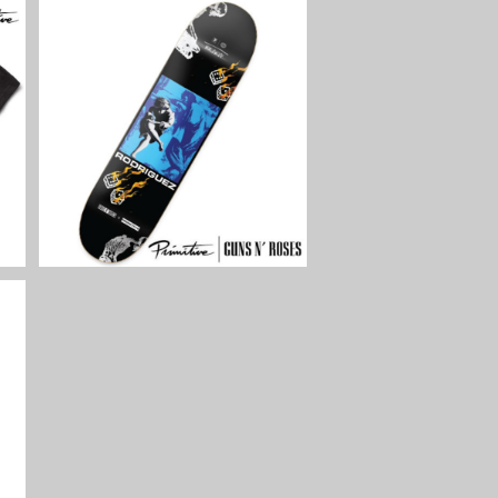
SOLD OUT
E
PRIMITIVE × GUNS N' ROSE
ャ
S Rodriguez Estranged De
ン
ck Black Digital Print スケ
¥14,850
ートボードデッキ ガンズ・ア
ンド・ローゼズ プリミティブ
E
ス
・
ィ