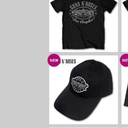
GUNS N' ROSES LA Logo T
シャツ ブラック ガンズ・アン
ド・ローゼズ ハードロック メ
¥4,400
タル グッズ
GUNS N' ROSES Baseball C
ap White Circle Logo Black
キャップ ブラック ガンズ・ア
¥3,630
ンド・ローゼズ ハードロック
メタル 帽子 グッズ