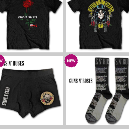
GUNS N' ROSES Used to Lo
GUNS N' ROSES Slash 85 
ve Her Rose Tシャツ ブラッ
シャツ ブラック ガンズ・ア
ク ガンズ・アンド・ローゼズ
¥3,960
ド・ローゼズ ハードロック 
¥3,960
ハードロック メタル グッズ
タル グッズ
GUNS N' ROSES Boxers Cla
GUNS N' ROSES Socks Mo
ssic Logo ボクサーパンツ ブ
ochrome Pistols Black ソ
ラック ガンズ・アンド・ロー
¥2,200
クス ブラック ガンズ・アン
¥1,760
ゼズ ハードロック メタル ブリ
ド・ローゼズ ハードロック 
ーフ グッズ
タル 靴下 グッズ