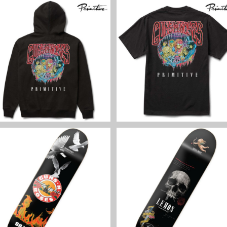
SOLD OUT
SOLD OUT
PRIMITIVE × GUNS N' ROSE
PRIMITIVE × GUNS N' ROS
S BONES ZIP HOOD ブラッ
S BONES TEE ブラック Tシ
ク ジップフードパーカー ファ
¥17,600
ツ ファッション ガンズ・ア
¥7,150
ッション ガンズ・アンド・ロ
ド・ローゼズ プリミティブ
ーゼズ プリミティブ
SOLD OUT
SOLD OUT
PRIMITIVE × GUNS N' ROSE
PRIMITIVE × GUNS N' ROS
S Silvas Next Door Deck ス
S Lemos Don’t Cry Deck 
ケートボードデッキ ガンズ・
¥14,850
ケートボードデッキ ガンズ
¥14,850
アンド・ローゼズ プリミティ
アンド・ローゼズ プリミテ
ブ
ブ