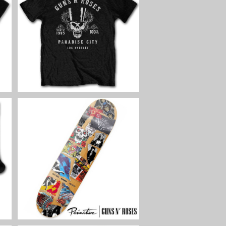
T
GUNS N' ROSES 100% Volu
ン
me Tシャツ ブラック ガンズ・
メ
アンド・ローゼズ ハードロッ
¥3,960
ク メタル グッズ
SOLD OUT
n
ッ
PRIMITIVE × GUNS N' ROSE
S SUNSET TEAM Deck MUL
メ
TI スケートボードデッキ ガン
¥15,400
ズ・アンド・ローゼズ プリミ
ティブ