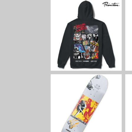
SOLD OUT
PRIMITIVE × GUNS N' ROSE
S SUNSET HOOD ブラック フ
ードパーカー ファッション ガ
¥16,500
ンズ・アンド・ローゼズ プリ
ミティブ
SOLD OUT
PRIMITIVE × GUNS N' ROSE
S Rodriguez Estranged De
ck Silver Foil スケートボード
¥14,850
デッキ ガンズ・アンド・ロー
ゼズ プリミティブ