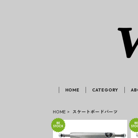
HOME
CATEGORY
AB
HOME
スケートボードパーツ