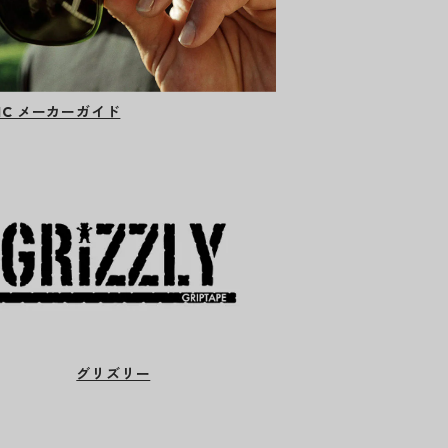
RIC メーカーガイド
グリズリー