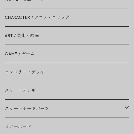
Ariana Grande
CHARACTER / アニメ・コミック
BAD RELIGION
ART / 芸術・絵画
BEASTIE BOYS
GAME / ゲーム
THE BEATLES
コンプリートデッキ
BILLIE EILISH
スケートデッキ
BOB MARLEY
スケートボードパーツ
CAMILA CABELLO
グリップテープ
スノーボード