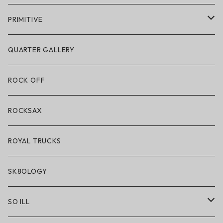
POLeR × GRIZZLY
PRIMITIVE
POLeR × LAKAI
アパレル
QUARTER GALLERY
アパレル
ハードグッズ
ROCK OFF
アクセサリー・小物
ROCKSAX
ROYAL TRUCKS
SK8OLOGY
SO ILL