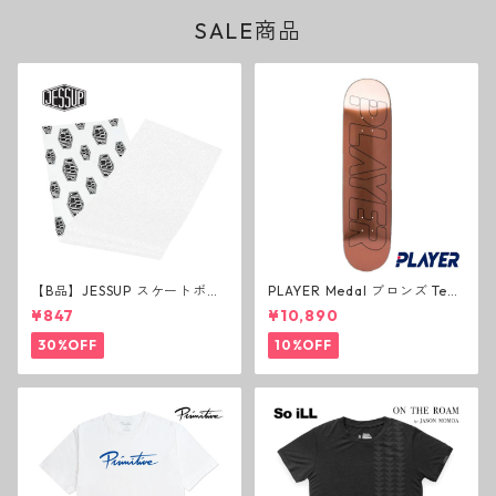
SALE商品
【B品】JESSUP スケートボー
PLAYER Medal ブロンズ Tea
ド グリップテープ ウルトラグ
m Deck P3 スケートボードデ
¥847
¥10,890
リップ ホワイト デッキテープ
ッキ プレイヤー メダル
ジェスアップ ジェサップ
30%OFF
10%OFF