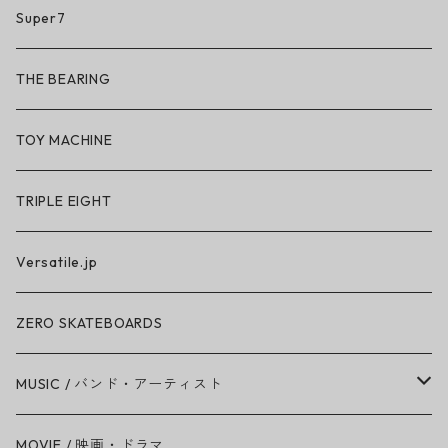
So iLL
Super7
So iLL × ON THE ROAM
THE BEARING
BN3TH × So iLL × ON THE ROAM
TOY MACHINE
TRIPLE EIGHT
Versatile.jp
ZERO SKATEBOARDS
MUSIC / バンド・アーティスト
Amy Winehouse
MOVIE / 映画・ドラマ