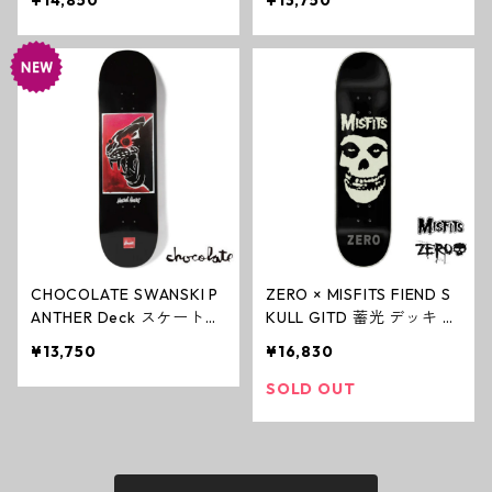
¥14,850
¥13,750
リミティブ
コレート
CHOCOLATE SWANSKI P
ZERO × MISFITS FIEND S
ANTHER Deck スケートボ
KULL GITD 蓄光 デッキ G
ードデッキ VINCENT ALV
LOW IN THE DARK ゼロ ス
¥13,750
¥16,830
AREZ チョコレート
ケートボード Skateboard
s
SOLD OUT