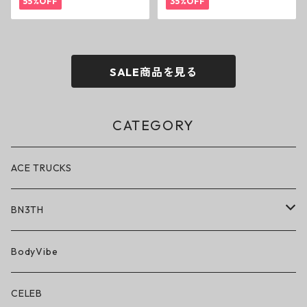
55%OFF
35%OFF
スニーカー
ー
SALE商品を見る
CATEGORY
ACE TRUCKS
BN3TH
BN3TH × ON THE ROAM
BodyVibe
ボクサーブリーフ/ショート丈
CELEB