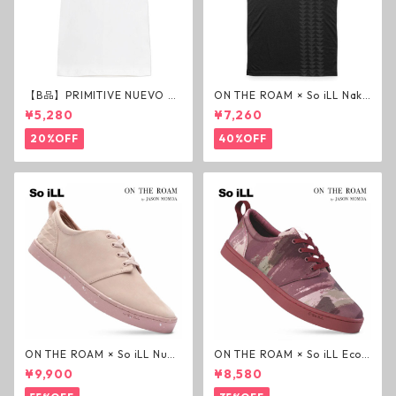
【B品】PRIMITIVE NUEVO SC
ON THE ROAM × So iLL Nako
RIPT HW TEE WHITE ヘビー
a Tee Tシャツ ウルフブラック
¥5,280
¥7,260
ウェイトTシャツ ホワイト プ
オンザローム ジェイソンモモ
リミティブ
ア OTR ビンテージ加工
20%OFF
40%OFF
ON THE ROAM × So iLL Nubu
ON THE ROAM × So iLL Eco
ck Wino ライフスタイルシュ
Camo Wino ライフスタイル
¥9,900
¥8,580
ーズ ダーティーピンク オンザ
シューズ カモ オンザローム ジ
ローム ジェイソンモモア OTR
ェイソンモモア OTR スニーカ