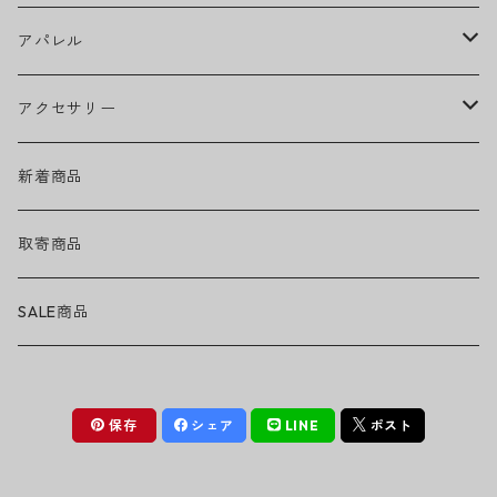
Ed Sheeran
ウィール
アパレル
EMINEM
ベアリング
ヘッドウェア
アクセサリー
キャップ
GREEN DAY
トラック
ネックウェア
ハードグッズ
新着商品
ハット
GUNS N' ROSES
ヘルメット・プロテクター
トップス
バッグ・ポーチ
取寄商品
ニット帽
Tシャツ・ロングTシャツ
LADY GAGA
アクセサリー・小物
ボトムス
サングラス
SALE商品
シュシュ
シャツ
アンダーウェア
LINKIN PARK
ソックス
ゴーグル
保存
シェア
LINE
ポスト
パーカー・スウェット
パンツ・ズボン
MICHAEL JACKSON
シューズ
ステッカー
ジャケット