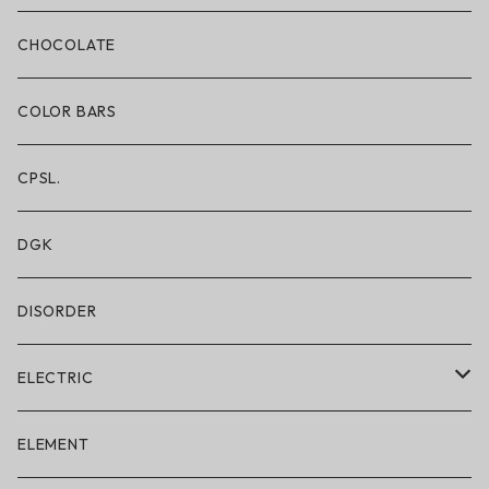
ボクサーブリーフ/ロング丈
CHOCOLATE
ショートパンツ/2 IN 1
COLOR BARS
レギンス/フルレングス10分丈
CPSL.
水着/スイムウェア
DGK
DISORDER
ELECTRIC
ELECTRIC × ON THE ROAM
ELEMENT