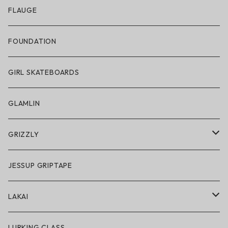
アパレル
FLAUGE
帽子
FOUNDATION
サングラス
GIRL SKATEBOARDS
スノーゴーグル
GLAMLIN
アクセサリー・小物
GRIZZLY
GRIZZLY × POLeR
JESSUP GRIPTAPE
アパレル
LAKAI
ハードグッズ
LAKAI × POLeR
LURKING CLASS