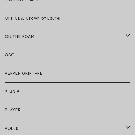
LAKAI × CHOCOLATE
OFFICIAL Crown of Laurel
LAKAI × RIPNDIP
ON THE ROAM
シューズ
アパレル
OSC
アパレル
サングラス
PEPPER GRIPTAPE
アクセサリー
アンダーウェア
PLAN B
キッズシューズ
シューズ
PLAYER
アクセサリー・小物
POLeR