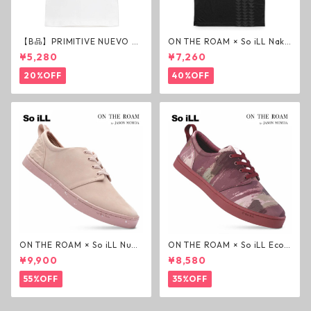
【B品】PRIMITIVE NUEVO SC
ON THE ROAM × So iLL Nako
RIPT HW TEE WHITE ヘビー
a Tee Tシャツ ウルフブラック
¥5,280
¥7,260
ウェイトTシャツ ホワイト プ
オンザローム ジェイソンモモ
リミティブ
ア OTR ビンテージ加工
20%OFF
40%OFF
ON THE ROAM × So iLL Nubu
ON THE ROAM × So iLL Eco
ck Wino ライフスタイルシュ
Camo Wino ライフスタイル
¥9,900
¥8,580
ーズ ダーティーピンク オンザ
シューズ カモ オンザローム ジ
ローム ジェイソンモモア OTR
ェイソンモモア OTR スニーカ
55%OFF
35%OFF
スニーカー
ー