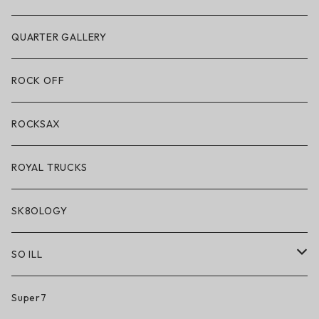
POLeR × LAKAI
アパレル
QUARTER GALLERY
アパレル
ハードグッズ
ROCK OFF
アクセサリー・小物
ROCKSAX
ROYAL TRUCKS
SK8OLOGY
SO ILL
So iLL
Super7