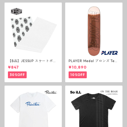
【B品】JESSUP スケートボー
PLAYER Medal ブロンズ Tea
ド グリップテープ ウルトラグ
m Deck P3 スケートボードデ
¥847
¥10,890
リップ ホワイト デッキテープ
ッキ プレイヤー メダル
ジェスアップ ジェサップ
30%OFF
10%OFF