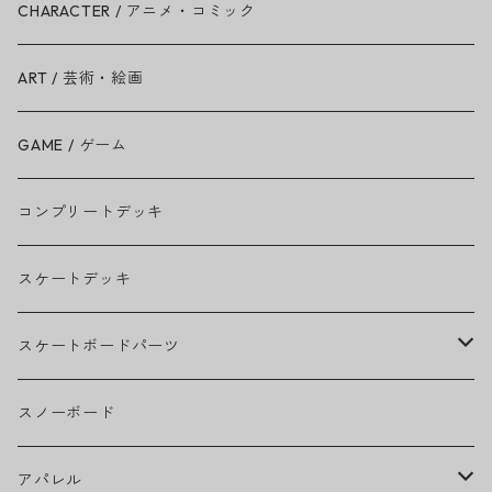
Ariana Grande
CHARACTER / アニメ・コミック
BAD RELIGION
ART / 芸術・絵画
BEASTIE BOYS
GAME / ゲーム
THE BEATLES
コンプリートデッキ
BILLIE EILISH
スケートデッキ
BOB MARLEY
スケートボードパーツ
CAMILA CABELLO
グリップテープ
スノーボード
Ed Sheeran
ウィール
アパレル