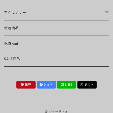
EMINEM
ベアリング
ヘッドウェア
アクセサリー
キャップ
GREEN DAY
トラック
ネックウェア
ハードグッズ
新着商品
ハット
GUNS N' ROSES
ヘルメット・プロテクター
トップス
バッグ・ポーチ
取寄商品
ニット帽
Tシャツ・ロングTシャツ
LADY GAGA
アクセサリー・小物
ボトムス
サングラス
SALE商品
シュシュ
シャツ
アンダーウェア
LINKIN PARK
ソックス
ゴーグル
保存
シェア
LINE
ポスト
パーカー・スウェット
パンツ・ズボン
MICHAEL JACKSON
シューズ
ステッカー
ジャケット
MY CHEMICAL ROMANCE
フィギュア
© ヴァーサトル