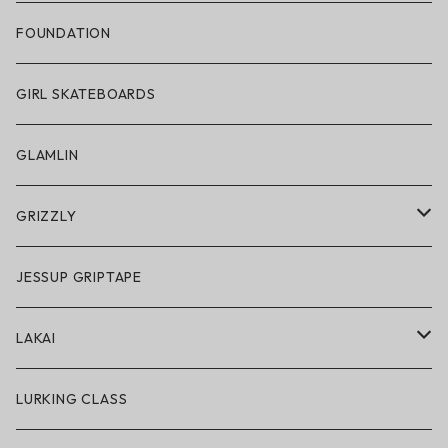
帽子
FOUNDATION
サングラス
GIRL SKATEBOARDS
スノーゴーグル
GLAMLIN
アクセサリー・小物
GRIZZLY
GRIZZLY × POLeR
JESSUP GRIPTAPE
アパレル
LAKAI
ハードグッズ
LAKAI × POLeR
LURKING CLASS