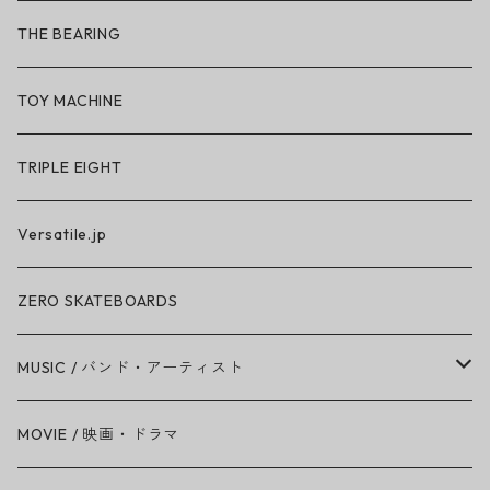
So iLL × ON THE ROAM
THE BEARING
BN3TH × So iLL × ON THE ROAM
TOY MACHINE
TRIPLE EIGHT
Versatile.jp
ZERO SKATEBOARDS
MUSIC / バンド・アーティスト
Amy Winehouse
MOVIE / 映画・ドラマ