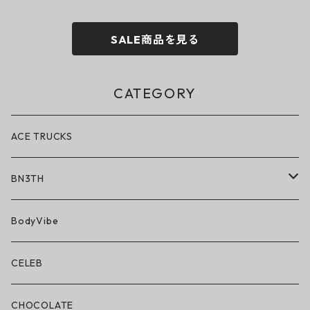
SALE商品を見る
CATEGORY
ACE TRUCKS
BN3TH
BN3TH × ON THE ROAM
BodyVibe
ボクサーブリーフ/ショート丈
CELEB
ボクサーブリーフ/ロング丈
CHOCOLATE