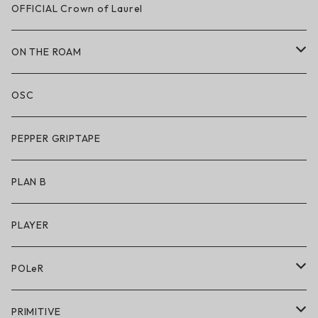
LAKAI × CHOCOLATE
OFFICIAL Crown of Laurel
LAKAI × RIPNDIP
ON THE ROAM
シューズ
アパレル
OSC
アパレル
サングラス
PEPPER GRIPTAPE
アクセサリー
アンダーウェア
PLAN B
キッズシューズ
シューズ
PLAYER
アクセサリー・小物
POLeR
POLeR × GRIZZLY
PRIMITIVE