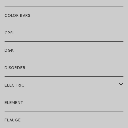
ショートパンツ/2 IN 1
COLOR BARS
レギンス/フルレングス10分丈
CPSL.
水着/スイムウェア
DGK
DISORDER
ELECTRIC
ELECTRIC × ON THE ROAM
ELEMENT
アパレル
FLAUGE