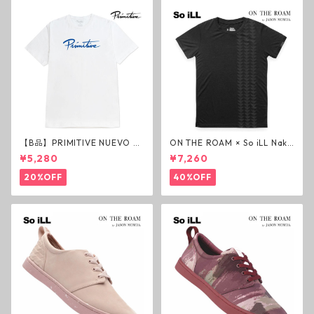
【B品】PRIMITIVE NUEVO SC
ON THE ROAM × So iLL Nako
RIPT HW TEE WHITE ヘビー
a Tee Tシャツ ウルフブラック
¥5,280
¥7,260
ウェイトTシャツ ホワイト プ
オンザローム ジェイソンモモ
リミティブ
ア OTR ビンテージ加工
20%OFF
40%OFF