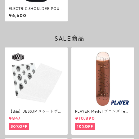
ELECTRIC SHOULDER POUC
H DOT CAMO ショルダーポー
¥6,600
チ ドットカモ バッグ エレクト
リック グッズ
SALE商品
【B品】JESSUP スケートボー
PLAYER Medal ブロンズ Tea
ド グリップテープ ウルトラグ
m Deck P3 スケートボードデ
¥847
¥10,890
リップ ホワイト デッキテープ
ッキ プレイヤー メダル
ジェスアップ ジェサップ
30%OFF
10%OFF