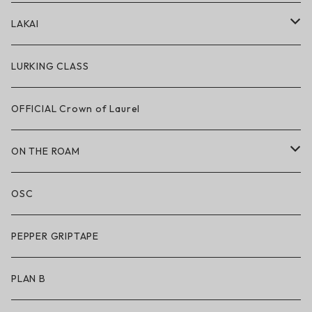
アパレル
LAKAI
ハードグッズ
LAKAI × POLeR
LURKING CLASS
LAKAI × CHOCOLATE
OFFICIAL Crown of Laurel
LAKAI × RIPNDIP
ON THE ROAM
シューズ
アパレル
OSC
アパレル
サングラス
PEPPER GRIPTAPE
アクセサリー
アンダーウェア
PLAN B