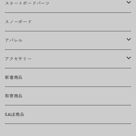
BOB MARLEY
スケートボードパーツ
CAMILA CABELLO
グリップテープ
スノーボード
Ed Sheeran
ウィール
アパレル
EMINEM
ベアリング
ヘッドウェア
アクセサリー
キャップ
GREEN DAY
トラック
ネックウェア
ハードグッズ
新着商品
ハット
GUNS N' ROSES
ヘルメット・プロテクター
トップス
バッグ・ポーチ
取寄商品
ニット帽
Tシャツ・ロングTシャツ
LADY GAGA
アクセサリー・小物
ボトムス
サングラス
SALE商品
シュシュ
シャツ
アンダーウェア
LINKIN PARK
ソックス
ゴーグル