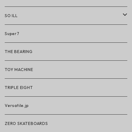
SO ILL
So iLL
Super7
So iLL × ON THE ROAM
THE BEARING
BN3TH × So iLL × ON THE ROAM
TOY MACHINE
TRIPLE EIGHT
Versatile.jp
ZERO SKATEBOARDS