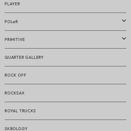
キッズシューズ
シューズ
PLAYER
アクセサリー・小物
POLeR
POLeR × GRIZZLY
PRIMITIVE
POLeR × LAKAI
アパレル
QUARTER GALLERY
アパレル
ハードグッズ
ROCK OFF
アクセサリー・小物
ROCKSAX
ROYAL TRUCKS
SK8OLOGY