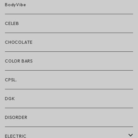
BN3TH × ON THE ROAM
BodyVibe
ボクサーブリーフ/ショート丈
CELEB
ボクサーブリーフ/ロング丈
CHOCOLATE
ショートパンツ/2 IN 1
COLOR BARS
レギンス/フルレングス10分丈
CPSL.
水着/スイムウェア
DGK
DISORDER
ELECTRIC