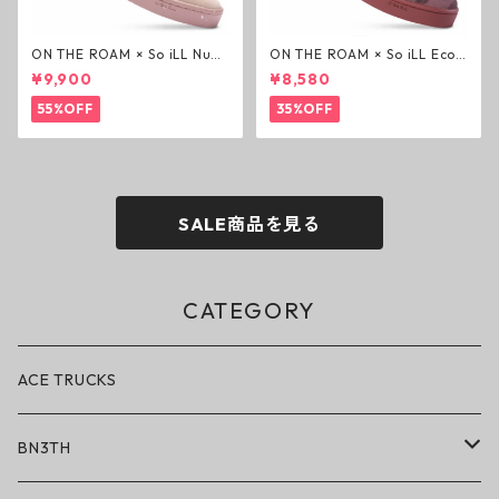
ON THE ROAM × So iLL Nubu
ON THE ROAM × So iLL Eco
ck Wino ライフスタイルシュ
Camo Wino ライフスタイル
¥9,900
¥8,580
ーズ ダーティーピンク オンザ
シューズ カモ オンザローム ジ
ローム ジェイソンモモア OTR
ェイソンモモア OTR スニーカ
55%OFF
35%OFF
スニーカー
ー
SALE商品を見る
CATEGORY
ACE TRUCKS
BN3TH