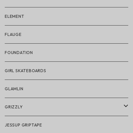
ELECTRIC × ON THE ROAM
ELEMENT
アパレル
FLAUGE
帽子
FOUNDATION
サングラス
GIRL SKATEBOARDS
スノーゴーグル
GLAMLIN
アクセサリー・小物
GRIZZLY
GRIZZLY × POLeR
JESSUP GRIPTAPE