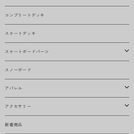
THE BEATLES
コンプリートデッキ
BILLIE EILISH
スケートデッキ
BOB MARLEY
スケートボードパーツ
CAMILA CABELLO
グリップテープ
スノーボード
Ed Sheeran
ウィール
アパレル
EMINEM
ベアリング
ヘッドウェア
アクセサリー
キャップ
GREEN DAY
トラック
ネックウェア
ハードグッズ
新着商品