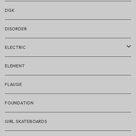
水着/スイムウェア
DGK
DISORDER
ELECTRIC
ELECTRIC × ON THE ROAM
ELEMENT
アパレル
FLAUGE
帽子
FOUNDATION
サングラス
GIRL SKATEBOARDS