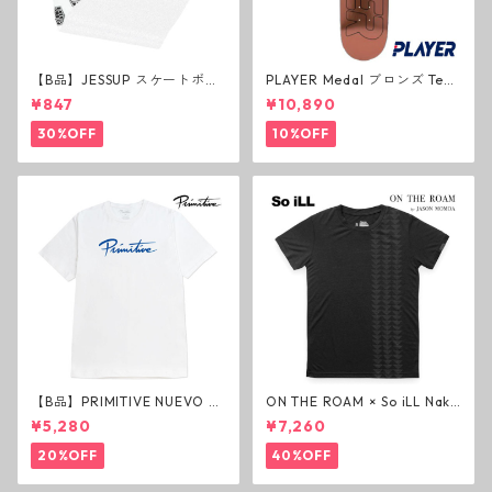
【B品】JESSUP スケートボー
PLAYER Medal ブロンズ Tea
ド グリップテープ ウルトラグ
m Deck P3 スケートボードデ
¥847
¥10,890
リップ ホワイト デッキテープ
ッキ プレイヤー メダル
ジェスアップ ジェサップ
30%OFF
10%OFF
【B品】PRIMITIVE NUEVO SC
ON THE ROAM × So iLL Nako
RIPT HW TEE WHITE ヘビー
a Tee Tシャツ ウルフブラック
¥5,280
¥7,260
ウェイトTシャツ ホワイト プ
オンザローム ジェイソンモモ
リミティブ
ア OTR ビンテージ加工
20%OFF
40%OFF