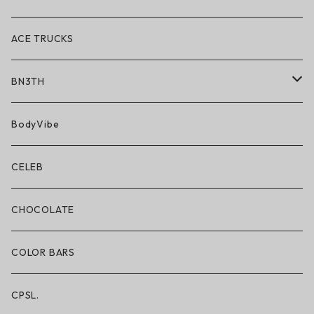
ACE TRUCKS
BN3TH
BN3TH × ON THE ROAM
BodyVibe
ボクサーブリーフ/ショート丈
CELEB
ボクサーブリーフ/ロング丈
CHOCOLATE
ショートパンツ/2 IN 1
COLOR BARS
レギンス/フルレングス10分丈
CPSL.