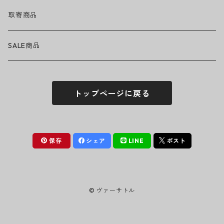
ハット
GUNS N' ROSES
ヘルメット・プロテクター
トップス
バッグ・ポーチ
取寄商品
ニット帽
Tシャツ・ロングTシャツ
LADY GAGA
アクセサリー・小物
ボトムス
サングラス
SALE商品
シュシュ
シャツ
アンダーウェア
LINKIN PARK
ソックス
ゴーグル
トップページに戻る
パーカー・スウェット
パンツ・ズボン
MICHAEL JACKSON
シューズ
ステッカー
ジャケット
MY CHEMICAL ROMANCE
フィギュア
保存
シェア
LINE
ポスト
NICKELBACK
小物
© ヴァーサトル
NIRVANA