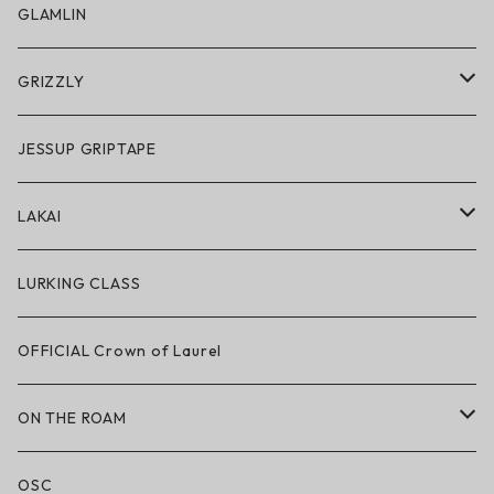
スノーゴーグル
GLAMLIN
アクセサリー・小物
GRIZZLY
GRIZZLY × POLeR
JESSUP GRIPTAPE
アパレル
LAKAI
ハードグッズ
LAKAI × POLeR
LURKING CLASS
LAKAI × CHOCOLATE
OFFICIAL Crown of Laurel
LAKAI × RIPNDIP
ON THE ROAM
シューズ
アパレル
OSC