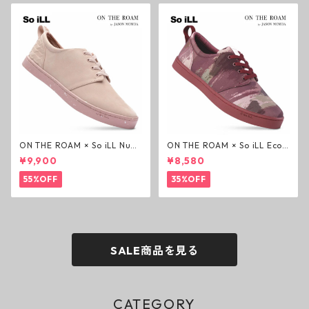
ON THE ROAM × So iLL Nubu
ON THE ROAM × So iLL Eco
ck Wino ライフスタイルシュ
Camo Wino ライフスタイル
¥9,900
¥8,580
ーズ ダーティーピンク オンザ
シューズ カモ オンザローム ジ
ローム ジェイソンモモア OTR
ェイソンモモア OTR スニーカ
55%OFF
35%OFF
スニーカー
ー
SALE商品を見る
CATEGORY