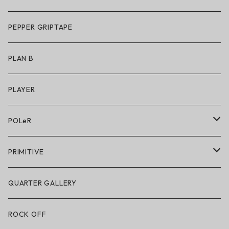
アパレル
サングラス
PEPPER GRIPTAPE
アクセサリー
アンダーウェア
PLAN B
キッズシューズ
シューズ
PLAYER
アクセサリー・小物
POLeR
POLeR × GRIZZLY
PRIMITIVE
POLeR × LAKAI
アパレル
QUARTER GALLERY
アパレル
ハードグッズ
ROCK OFF