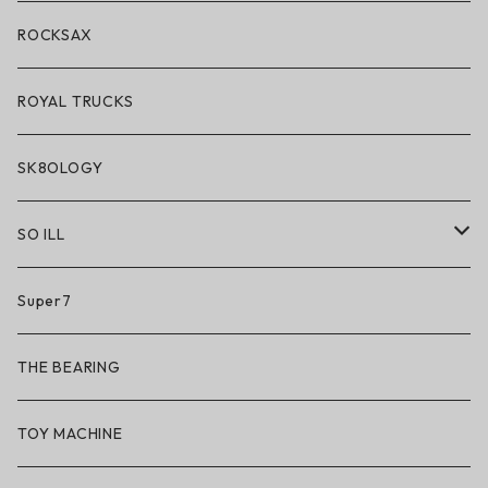
アクセサリー・小物
ROCKSAX
ROYAL TRUCKS
SK8OLOGY
SO ILL
So iLL
Super7
So iLL × ON THE ROAM
THE BEARING
BN3TH × So iLL × ON THE ROAM
TOY MACHINE