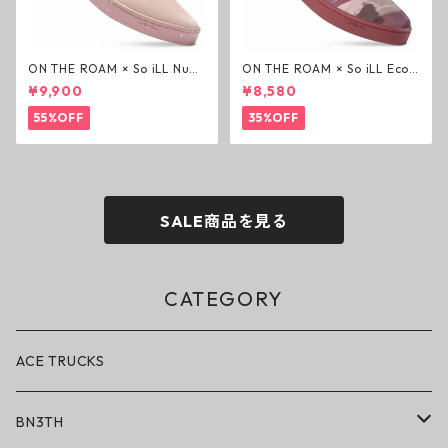
ON THE ROAM × So iLL Nubu
ON THE ROAM × So iLL Eco
ck Wino ライフスタイルシュ
Camo Wino ライフスタイル
¥9,900
¥8,580
ーズ ダーティーピンク オンザ
シューズ カモ オンザローム ジ
ローム ジェイソンモモア OTR
ェイソンモモア OTR スニーカ
55%OFF
35%OFF
スニーカー
ー
SALE商品を見る
CATEGORY
ACE TRUCKS
BN3TH