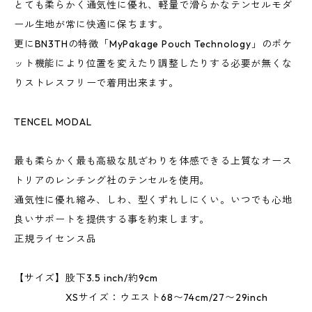
とても柔らかく通気性に優れ、軽量で滑らかなテンセルモダ
ール生地が常に快適に保ちます。
更にBN3THの特徴「MyPakage Pouch Technology」のポケ
ット機能により位置を変えたり調整したりする必要が無くな
りストレスフリーで着用出来ます。
TENCEL MODAL
最も柔らかく最も高級な肌ざわりを体感できる上質なオース
トリアのレンチング社のテンセルを使用。
通気性に優れ縮み、しわ、型くずれしにくい。いつでも心地
良いサポートを提供する事を約束します。
正規ライセンス品
【サイズ】股下3.5 inch/約9cm
XSサイズ：ウエスト68〜74cm/27〜29inch