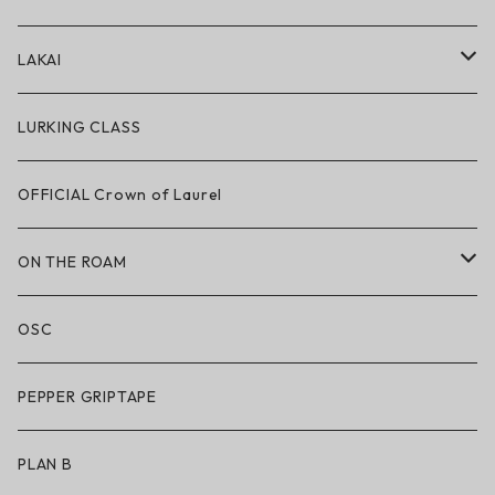
アパレル
LAKAI
ハードグッズ
LAKAI × POLeR
LURKING CLASS
LAKAI × CHOCOLATE
OFFICIAL Crown of Laurel
LAKAI × RIPNDIP
ON THE ROAM
シューズ
アパレル
OSC
アパレル
サングラス
PEPPER GRIPTAPE
アクセサリー
アンダーウェア
PLAN B