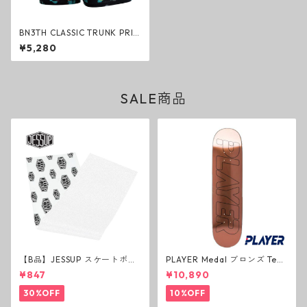
BN3TH CLASSIC TRUNK PRIN
T PRICKS BLACK ボクサーパ
¥5,280
ンツ トランクス ブラック ベニ
ス スポーツ マイパッケージ ブ
リーフ
SALE商品
【B品】JESSUP スケートボー
PLAYER Medal ブロンズ Tea
ド グリップテープ ウルトラグ
m Deck P3 スケートボードデ
¥847
¥10,890
リップ ホワイト デッキテープ
ッキ プレイヤー メダル
ジェスアップ ジェサップ
30%OFF
10%OFF