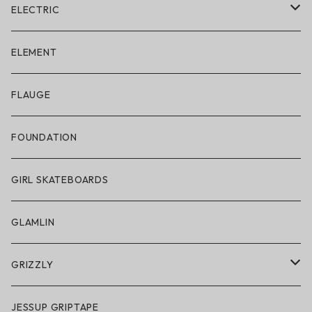
ELECTRIC
ELECTRIC × ON THE ROAM
ELEMENT
アパレル
FLAUGE
帽子
FOUNDATION
サングラス
GIRL SKATEBOARDS
スノーゴーグル
GLAMLIN
アクセサリー・小物
GRIZZLY
GRIZZLY × POLeR
JESSUP GRIPTAPE