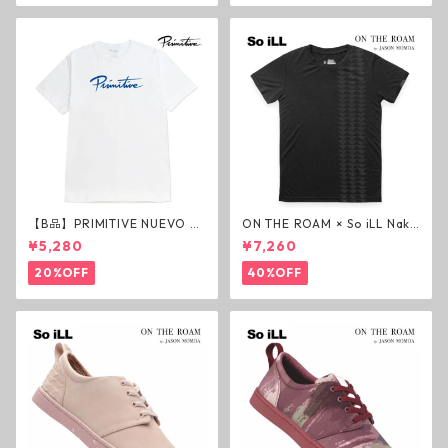
【B品】PRIMITIVE NUEVO SC
ON THE ROAM × So iLL Nako
RIPT HW TEE WHITE ヘビー
a Tee Tシャツ ウルフブラック
¥5,280
¥7,260
ウェイトTシャツ ホワイト プ
オンザローム ジェイソンモモ
リミティブ
ア OTR ビンテージ加工
20%OFF
40%OFF