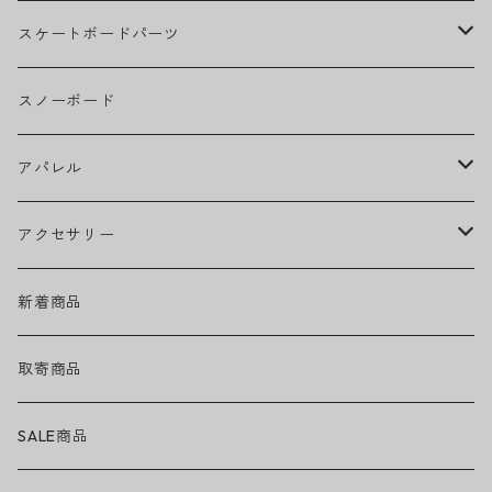
BOB MARLEY
スケートボードパーツ
CAMILA CABELLO
グリップテープ
スノーボード
Ed Sheeran
ウィール
アパレル
EMINEM
ベアリング
ヘッドウェア
アクセサリー
キャップ
GREEN DAY
トラック
ネックウェア
ハードグッズ
新着商品
ハット
GUNS N' ROSES
ヘルメット・プロテクター
トップス
バッグ・ポーチ
取寄商品
ニット帽
Tシャツ・ロングTシャツ
LADY GAGA
アクセサリー・小物
ボトムス
サングラス
SALE商品
シュシュ