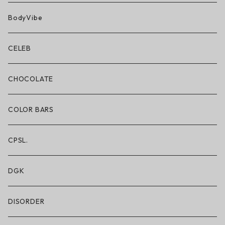
BN3TH × ON THE ROAM
BodyVibe
ボクサーブリーフ/ショート丈
CELEB
ボクサーブリーフ/ロング丈
CHOCOLATE
ショートパンツ/2 IN 1
COLOR BARS
レギンス/フルレングス10分丈
CPSL.
水着/スイムウェア
DGK
DISORDER