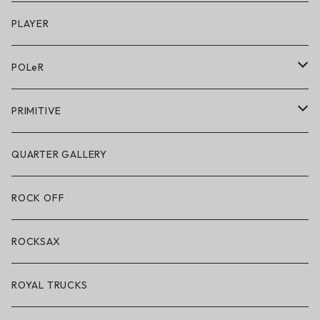
キッズシューズ
シューズ
PLAYER
アクセサリー・小物
POLeR
POLeR × GRIZZLY
PRIMITIVE
POLeR × LAKAI
アパレル
QUARTER GALLERY
アパレル
ハードグッズ
ROCK OFF
アクセサリー・小物
ROCKSAX
ROYAL TRUCKS