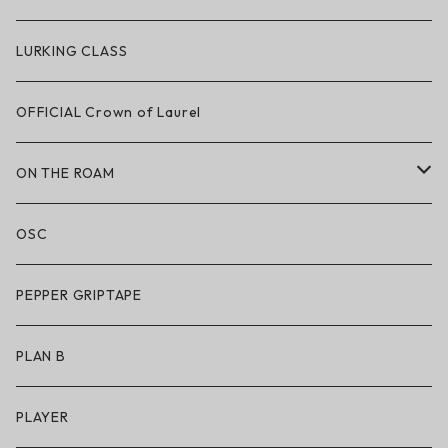
ハードグッズ
LAKAI × POLeR
LURKING CLASS
LAKAI × CHOCOLATE
OFFICIAL Crown of Laurel
LAKAI × RIPNDIP
ON THE ROAM
シューズ
アパレル
OSC
アパレル
サングラス
PEPPER GRIPTAPE
アクセサリー
アンダーウェア
PLAN B
キッズシューズ
シューズ
PLAYER