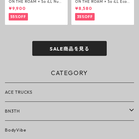
ON THE ROAM × So iLL Nubu
ON THE ROAM × So iLL Eco
ck Wino ライフスタイルシュ
Camo Wino ライフスタイル
¥9,900
¥8,580
ーズ ダーティーピンク オンザ
シューズ カモ オンザローム ジ
ローム ジェイソンモモア OTR
ェイソンモモア OTR スニーカ
55%OFF
35%OFF
スニーカー
ー
SALE商品を見る
CATEGORY
ACE TRUCKS
BN3TH
BN3TH × ON THE ROAM
BodyVibe