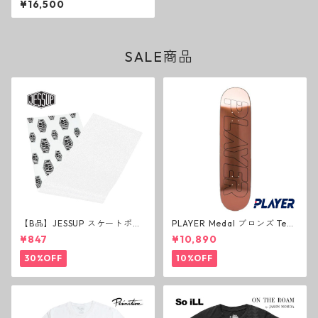
¥16,500
デッキ スケートボード プリミ
ティブ
SALE商品
【B品】JESSUP スケートボー
PLAYER Medal ブロンズ Tea
ド グリップテープ ウルトラグ
m Deck P3 スケートボードデ
¥847
¥10,890
リップ ホワイト デッキテープ
ッキ プレイヤー メダル
ジェスアップ ジェサップ
30%OFF
10%OFF