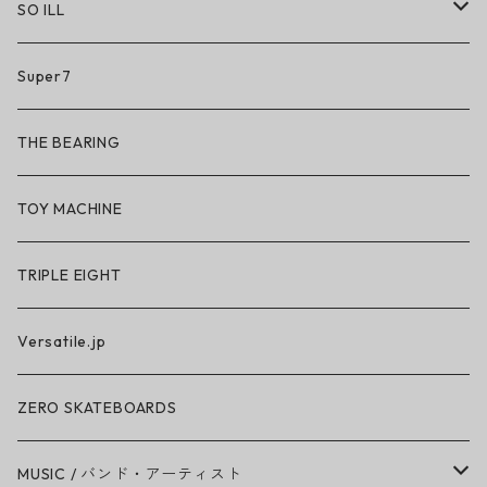
SO ILL
So iLL
Super7
So iLL × ON THE ROAM
THE BEARING
BN3TH × So iLL × ON THE ROAM
TOY MACHINE
TRIPLE EIGHT
Versatile.jp
ZERO SKATEBOARDS
MUSIC / バンド・アーティスト