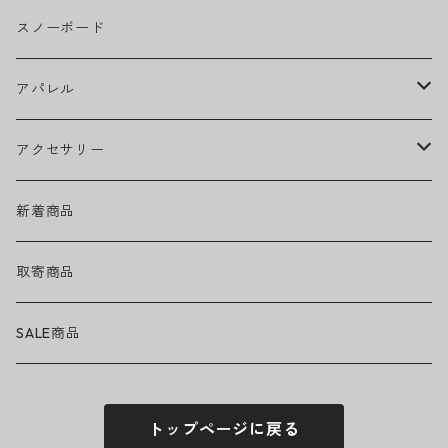
CAMILA CABELLO
グリップテープ
スノーボード
Ed Sheeran
ウィール
アパレル
EMINEM
ベアリング
ヘッドウェア
アクセサリー
キャップ
GREEN DAY
トラック
ネックウェア
ハードグッズ
新着商品
ハット
GUNS N' ROSES
ヘルメット・プロテクター
トップス
バッグ・ポーチ
取寄商品
ニット帽
Tシャツ・ロングTシャツ
LADY GAGA
アクセサリー・小物
ボトムス
サングラス
SALE商品
シュシュ
シャツ
アンダーウェア
LINKIN PARK
ソックス
ゴーグル
トップページに戻る
パーカー・スウェット
パンツ・ズボン