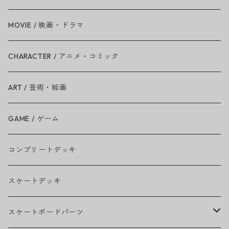
Amy Winehouse
MOVIE / 映画・ドラマ
Ariana Grande
CHARACTER / アニメ・コミック
BAD RELIGION
ART / 芸術・絵画
BEASTIE BOYS
GAME / ゲーム
THE BEATLES
コンプリートデッキ
BILLIE EILISH
スケートデッキ
BOB MARLEY
スケートボードパーツ