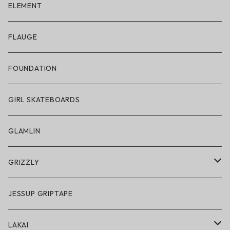
ELECTRIC × ON THE ROAM
ELEMENT
アパレル
FLAUGE
帽子
FOUNDATION
サングラス
GIRL SKATEBOARDS
スノーゴーグル
GLAMLIN
アクセサリー・小物
GRIZZLY
GRIZZLY × POLeR
JESSUP GRIPTAPE
アパレル
LAKAI