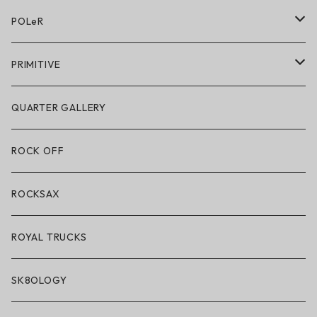
アクセサリー・小物
POLeR
POLeR × GRIZZLY
PRIMITIVE
POLeR × LAKAI
アパレル
QUARTER GALLERY
アパレル
ハードグッズ
ROCK OFF
アクセサリー・小物
ROCKSAX
ROYAL TRUCKS
SK8OLOGY