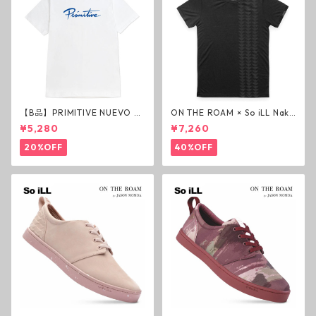
【B品】PRIMITIVE NUEVO SC
ON THE ROAM × So iLL Nako
RIPT HW TEE WHITE ヘビー
a Tee Tシャツ ウルフブラック
¥5,280
¥7,260
ウェイトTシャツ ホワイト プ
オンザローム ジェイソンモモ
リミティブ
ア OTR ビンテージ加工
20%OFF
40%OFF