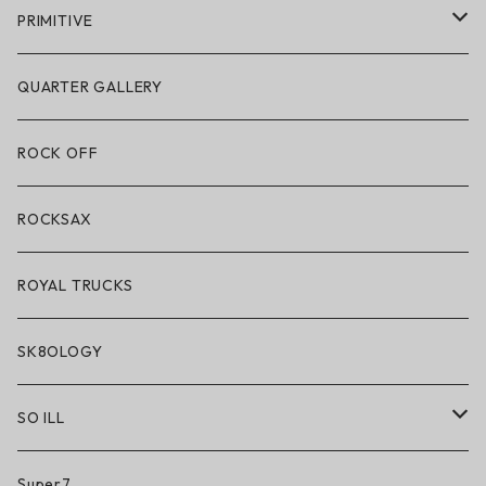
POLeR × GRIZZLY
PRIMITIVE
POLeR × LAKAI
アパレル
QUARTER GALLERY
アパレル
ハードグッズ
ROCK OFF
アクセサリー・小物
ROCKSAX
ROYAL TRUCKS
SK8OLOGY
SO ILL
So iLL
Super7