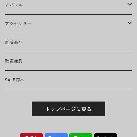
Ed Sheeran
ウィール
アパレル
EMINEM
ベアリング
ヘッドウェア
アクセサリー
キャップ
GREEN DAY
トラック
ネックウェア
ハードグッズ
新着商品
ハット
GUNS N' ROSES
ヘルメット・プロテクター
トップス
バッグ・ポーチ
取寄商品
ニット帽
Tシャツ・ロングTシャツ
LADY GAGA
アクセサリー・小物
ボトムス
サングラス
SALE商品
シュシュ
シャツ
アンダーウェア
LINKIN PARK
ソックス
ゴーグル
トップページに戻る
パーカー・スウェット
パンツ・ズボン
MICHAEL JACKSON
シューズ
ステッカー
ジャケット
MY CHEMICAL ROMANCE
フィギュア