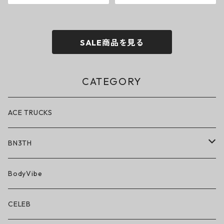
SALE商品を見る
CATEGORY
ACE TRUCKS
BN3TH
BN3TH × ON THE ROAM
BodyVibe
ボクサーブリーフ/ショート丈
CELEB