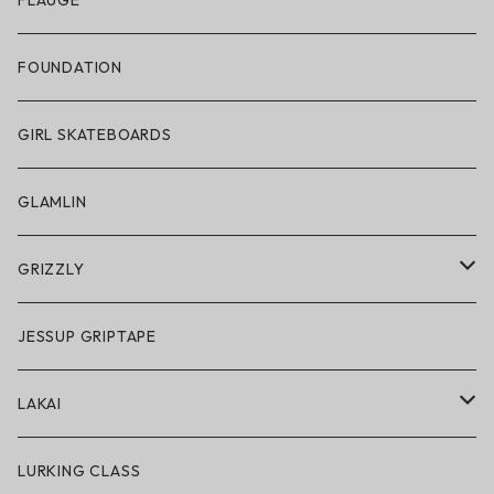
FLAUGE
帽子
FOUNDATION
サングラス
GIRL SKATEBOARDS
スノーゴーグル
GLAMLIN
アクセサリー・小物
GRIZZLY
GRIZZLY × POLeR
JESSUP GRIPTAPE
アパレル
LAKAI
ハードグッズ
LAKAI × POLeR
LURKING CLASS