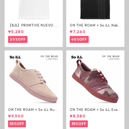
【B品】PRIMITIVE NUEVO SC
ON THE ROAM × So iLL Nako
RIPT HW TEE WHITE ヘビー
a Tee Tシャツ ウルフブラック
¥5,280
¥7,260
ウェイトTシャツ ホワイト プ
オンザローム ジェイソンモモ
リミティブ
ア OTR ビンテージ加工
20%OFF
40%OFF
ON THE ROAM × So iLL Nubu
ON THE ROAM × So iLL Eco
ck Wino ライフスタイルシュ
Camo Wino ライフスタイル
¥9,900
¥8,580
ーズ ダーティーピンク オンザ
シューズ カモ オンザローム ジ
ローム ジェイソンモモア OTR
ェイソンモモア OTR スニーカ
55%OFF
35%OFF
スニーカー
ー