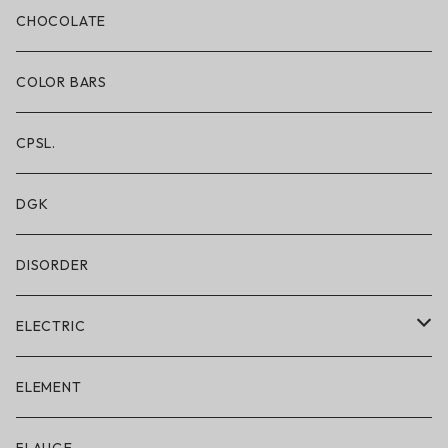
ボクサーブリーフ/ロング丈
CHOCOLATE
ショートパンツ/2 IN 1
COLOR BARS
レギンス/フルレングス10分丈
CPSL.
水着/スイムウェア
DGK
DISORDER
ELECTRIC
ELECTRIC × ON THE ROAM
ELEMENT
アパレル