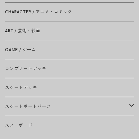
Ariana Grande
CHARACTER / アニメ・コミック
BAD RELIGION
ART / 芸術・絵画
BEASTIE BOYS
GAME / ゲーム
THE BEATLES
コンプリートデッキ
BILLIE EILISH
スケートデッキ
BOB MARLEY
スケートボードパーツ
CAMILA CABELLO
グリップテープ
スノーボード