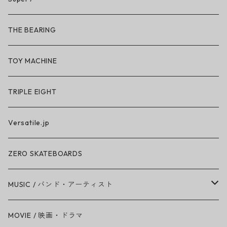
So iLL × ON THE ROAM
THE BEARING
BN3TH × So iLL × ON THE ROAM
TOY MACHINE
TRIPLE EIGHT
Versatile.jp
ZERO SKATEBOARDS
MUSIC / バンド・アーティスト
Amy Winehouse
MOVIE / 映画・ドラマ