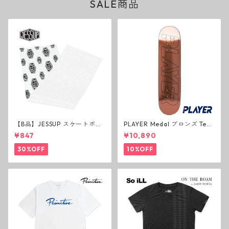
SALE商品
【B品】JESSUP スケートボー
PLAYER Medal ブロンズ Tea
ド グリップテープ ウルトラグ
m Deck P3 スケートボードデ
¥847
¥10,890
リップ ホワイト デッキテープ
ッキ プレイヤー メダル
ジェスアップ ジェサップ
30%OFF
10%OFF