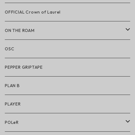
LAKAI × CHOCOLATE
OFFICIAL Crown of Laurel
LAKAI × RIPNDIP
ON THE ROAM
シューズ
アパレル
OSC
アパレル
サングラス
PEPPER GRIPTAPE
アクセサリー
アンダーウェア
PLAN B
キッズシューズ
シューズ
PLAYER
アクセサリー・小物
POLeR