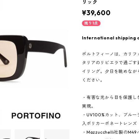
リック
¥39,600
残り1点
International shipping 
ポルトフィーノは、カリフ
タリアのリビエラで過ごす
イリング。夕日を眺めなが
ください。
・有害な光から目を保護し
実現。
・UV100%カット、ブル
入ポリカーボネートレンズ
・Mazzucchelli社製