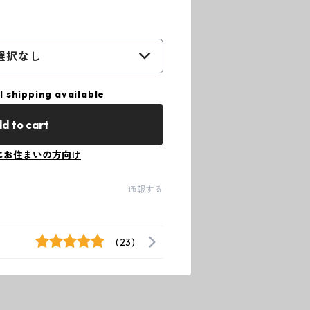
選択なし
l shipping available
d to cart
にお住まいの方向け
通報する
(23)