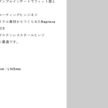
テンプルインサートでフィット感と
コーティングヒンジネジ
クル素材からつくられたRepreve
付き
ドステンレススチールヒンジ
に最適です。
m：L145mm