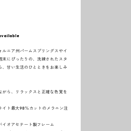
available
ォルニア州パームスプリングスやイ
週末にぴったりの、洗練されたスタ
ら、甘い生活のひとときをお楽しみ
ながら、リラックスと正確な色覚を
ーライト最大98％カットのメラニン注
のM49バイオアセテート製フレーム