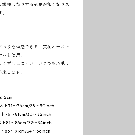
り調整したりする必要が無くなりス
す。
ざわりを体感できる上質なオースト
セルを使用。
型くずれしにくい。いつでも心地良
約束します。
6.5cm
76cm/28〜30inch
1cm/30〜32inch
6cm/32〜34inch
1cm/34〜36inch