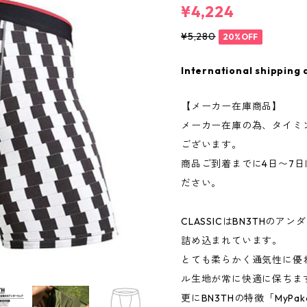
¥4,224
¥5,280
20%OFF
International shipping 
【メーカー在庫商品】
メーカー在庫の為、タイミ
ございます。
商品ご到着までに4日〜7
ださい。
CLASSICはBN3THの
詰め込まれています。
とても柔らかく通気性に優
ル生地が常に快適に保ちま
更にBN3THの特徴「MyPakag