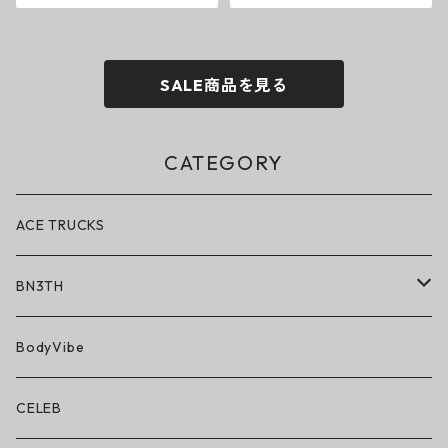
SALE商品を見る
CATEGORY
ACE TRUCKS
BN3TH
BN3TH × ON THE ROAM
BodyVibe
ボクサーブリーフ/ショート丈
CELEB