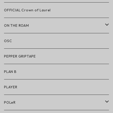
LAKAI × CHOCOLATE
OFFICIAL Crown of Laurel
LAKAI × RIPNDIP
ON THE ROAM
シューズ
アパレル
OSC
アパレル
サングラス
PEPPER GRIPTAPE
アクセサリー
アンダーウェア
PLAN B
キッズシューズ
シューズ
PLAYER
アクセサリー・小物
POLeR