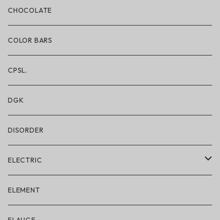
ボクサーブリーフ/ロング丈
CHOCOLATE
ショートパンツ/2 IN 1
COLOR BARS
レギンス/フルレングス10分丈
CPSL.
水着/スイムウェア
DGK
DISORDER
ELECTRIC
ELECTRIC × ON THE ROAM
ELEMENT
アパレル