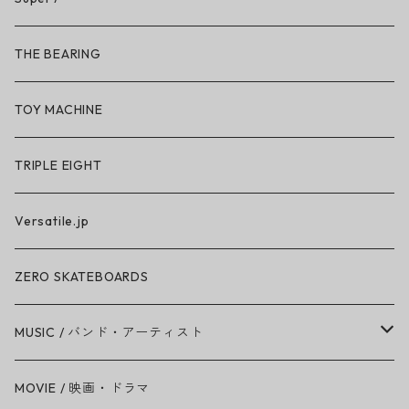
So iLL × ON THE ROAM
THE BEARING
BN3TH × So iLL × ON THE ROAM
TOY MACHINE
TRIPLE EIGHT
Versatile.jp
ZERO SKATEBOARDS
MUSIC / バンド・アーティスト
Amy Winehouse
MOVIE / 映画・ドラマ