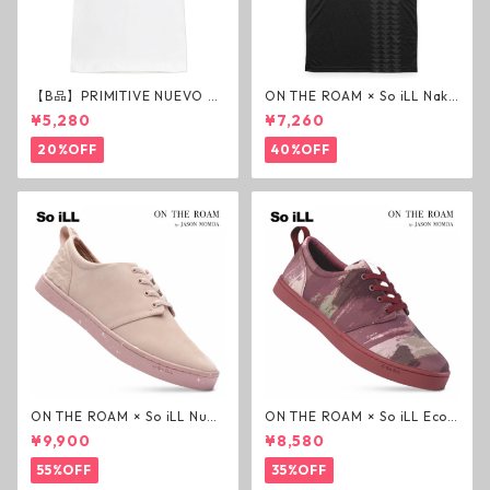
【B品】PRIMITIVE NUEVO SC
ON THE ROAM × So iLL Nako
RIPT HW TEE WHITE ヘビー
a Tee Tシャツ ウルフブラック
¥5,280
¥7,260
ウェイトTシャツ ホワイト プ
オンザローム ジェイソンモモ
リミティブ
ア OTR ビンテージ加工
20%OFF
40%OFF
ON THE ROAM × So iLL Nubu
ON THE ROAM × So iLL Eco
ck Wino ライフスタイルシュ
Camo Wino ライフスタイル
¥9,900
¥8,580
ーズ ダーティーピンク オンザ
シューズ カモ オンザローム ジ
ローム ジェイソンモモア OTR
ェイソンモモア OTR スニーカ
55%OFF
35%OFF
スニーカー
ー