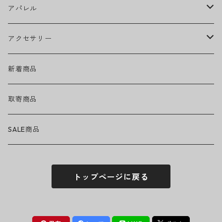
Ed Sheeran
ウィール
アパレル
EMINEM
ベアリング
ヘッドウェア
アクセサリー
キャップ
GREEN DAY
トラック
ネックウェア
ハードグッズ
新着商品
ハット
GUNS N' ROSES
ヘルメット・プロテクター
トップス
バッグ・ポーチ
取寄商品
ニット帽
Tシャツ・ロングTシャツ
LADY GAGA
アクセサリー・小物
ボトムス
サングラス
SALE商品
シュシュ
シャツ
アンダーウェア
LINKIN PARK
ソックス
ゴーグル
トップページに戻る
パーカー・スウェット
パンツ・ズボン
MICHAEL JACKSON
シューズ
ステッカー
ジャケット
MY CHEMICAL ROMANCE
フィギュア