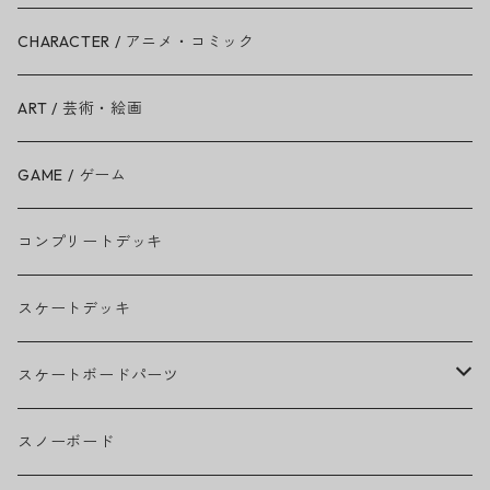
Ariana Grande
CHARACTER / アニメ・コミック
BAD RELIGION
ART / 芸術・絵画
BEASTIE BOYS
GAME / ゲーム
THE BEATLES
コンプリートデッキ
BILLIE EILISH
スケートデッキ
BOB MARLEY
スケートボードパーツ
CAMILA CABELLO
グリップテープ
スノーボード