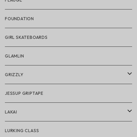
FLAUGE
帽子
FOUNDATION
サングラス
GIRL SKATEBOARDS
スノーゴーグル
GLAMLIN
アクセサリー・小物
GRIZZLY
GRIZZLY × POLeR
JESSUP GRIPTAPE
アパレル
LAKAI
ハードグッズ
LAKAI × POLeR
LURKING CLASS