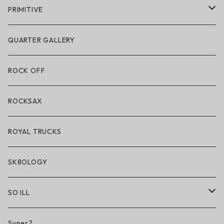
POLeR × GRIZZLY
PRIMITIVE
POLeR × LAKAI
アパレル
QUARTER GALLERY
アパレル
ハードグッズ
ROCK OFF
アクセサリー・小物
ROCKSAX
ROYAL TRUCKS
SK8OLOGY
SO ILL
So iLL
Super7