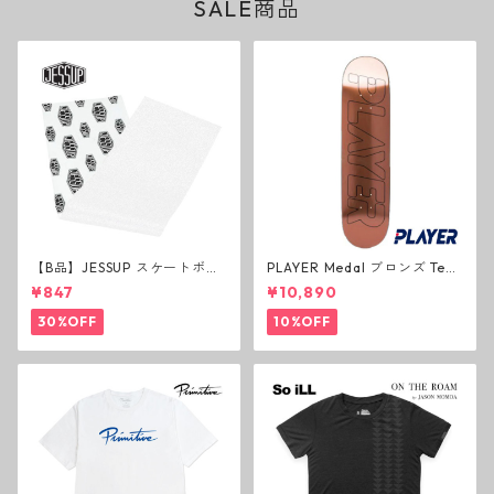
SALE商品
【B品】JESSUP スケートボー
PLAYER Medal ブロンズ Tea
ド グリップテープ ウルトラグ
m Deck P3 スケートボードデ
¥847
¥10,890
リップ ホワイト デッキテープ
ッキ プレイヤー メダル
ジェスアップ ジェサップ
30%OFF
10%OFF