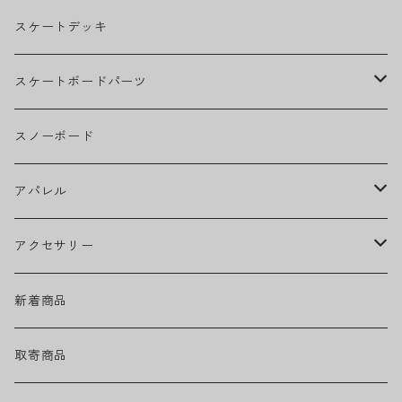
BILLIE EILISH
スケートデッキ
BOB MARLEY
スケートボードパーツ
CAMILA CABELLO
グリップテープ
スノーボード
Ed Sheeran
ウィール
アパレル
EMINEM
ベアリング
ヘッドウェア
アクセサリー
キャップ
GREEN DAY
トラック
ネックウェア
ハードグッズ
新着商品
ハット
GUNS N' ROSES
ヘルメット・プロテクター
トップス
バッグ・ポーチ
取寄商品
ニット帽