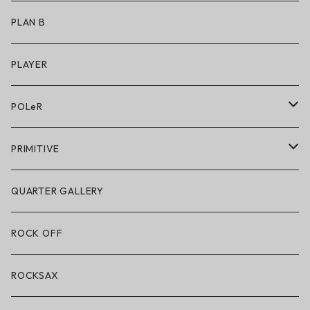
アクセサリー
アンダーウェア
PLAN B
キッズシューズ
シューズ
PLAYER
アクセサリー・小物
POLeR
POLeR × GRIZZLY
PRIMITIVE
POLeR × LAKAI
アパレル
QUARTER GALLERY
アパレル
ハードグッズ
ROCK OFF
アクセサリー・小物
ROCKSAX