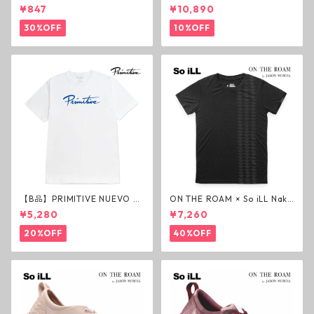
ド グリップテープ ウルトラグ
m Deck P3 スケートボードデ
¥847
¥10,890
リップ ホワイト デッキテープ
ッキ プレイヤー メダル
ジェスアップ ジェサップ
30%OFF
10%OFF
【B品】PRIMITIVE NUEVO SC
ON THE ROAM × So iLL Nako
RIPT HW TEE WHITE ヘビー
a Tee Tシャツ ウルフブラック
¥5,280
¥7,260
ウェイトTシャツ ホワイト プ
オンザローム ジェイソンモモ
リミティブ
ア OTR ビンテージ加工
20%OFF
40%OFF