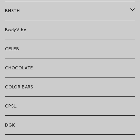
BN3TH
BN3TH × ON THE ROAM
BodyVibe
ボクサーブリーフ/ショート丈
CELEB
ボクサーブリーフ/ロング丈
CHOCOLATE
ショートパンツ/2 IN 1
COLOR BARS
レギンス/フルレングス10分丈
CPSL.
水着/スイムウェア
DGK