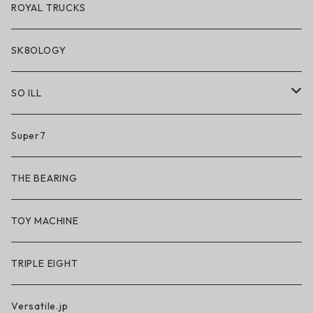
ROYAL TRUCKS
SK8OLOGY
SO ILL
So iLL
Super7
So iLL × ON THE ROAM
THE BEARING
BN3TH × So iLL × ON THE ROAM
TOY MACHINE
TRIPLE EIGHT
Versatile.jp