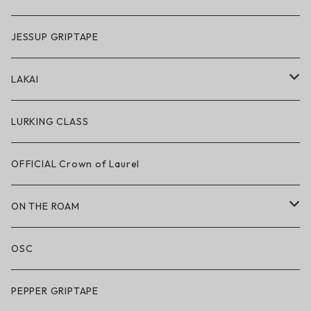
GRIZZLY × POLeR
JESSUP GRIPTAPE
アパレル
LAKAI
ハードグッズ
LAKAI × POLeR
LURKING CLASS
LAKAI × CHOCOLATE
OFFICIAL Crown of Laurel
LAKAI × RIPNDIP
ON THE ROAM
シューズ
アパレル
OSC
アパレル
サングラス
PEPPER GRIPTAPE