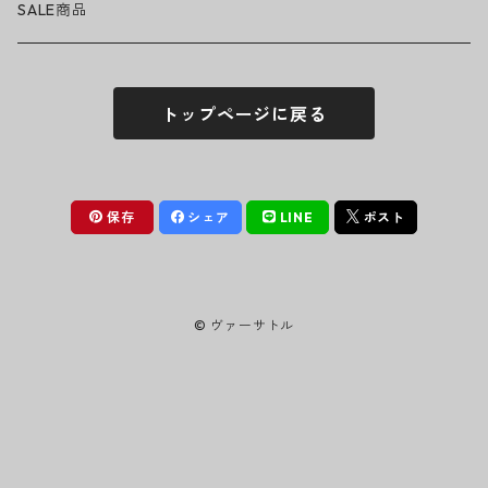
Tシャツ・ロングTシャツ
LADY GAGA
アクセサリー・小物
ボトムス
サングラス
SALE商品
シュシュ
シャツ
アンダーウェア
LINKIN PARK
ソックス
ゴーグル
トップページに戻る
パーカー・スウェット
パンツ・ズボン
MICHAEL JACKSON
シューズ
ステッカー
ジャケット
MY CHEMICAL ROMANCE
フィギュア
保存
シェア
LINE
ポスト
NICKELBACK
小物
© ヴァーサトル
NIRVANA
Oasis
PANTERA