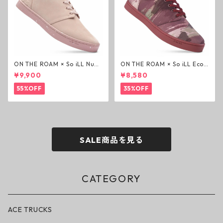
ON THE ROAM × So iLL Nubu
ON THE ROAM × So iLL Eco
ck Wino ライフスタイルシュ
Camo Wino ライフスタイル
¥9,900
¥8,580
ーズ ダーティーピンク オンザ
シューズ カモ オンザローム ジ
ローム ジェイソンモモア OTR
ェイソンモモア OTR スニーカ
55%OFF
35%OFF
スニーカー
ー
SALE商品を見る
CATEGORY
ACE TRUCKS