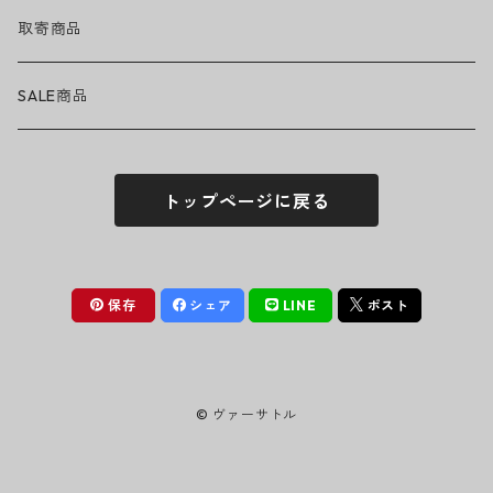
ハット
GUNS N' ROSES
ヘルメット・プロテクター
トップス
バッグ・ポーチ
取寄商品
ニット帽
Tシャツ・ロングTシャツ
LADY GAGA
アクセサリー・小物
ボトムス
サングラス
SALE商品
シュシュ
シャツ
アンダーウェア
LINKIN PARK
ソックス
ゴーグル
トップページに戻る
パーカー・スウェット
パンツ・ズボン
MICHAEL JACKSON
シューズ
ステッカー
ジャケット
MY CHEMICAL ROMANCE
フィギュア
保存
シェア
LINE
ポスト
NICKELBACK
小物
© ヴァーサトル
NIRVANA