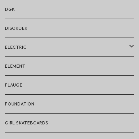
水着/スイムウェア
DGK
DISORDER
ELECTRIC
ELECTRIC × ON THE ROAM
ELEMENT
アパレル
FLAUGE
帽子
FOUNDATION
サングラス
GIRL SKATEBOARDS