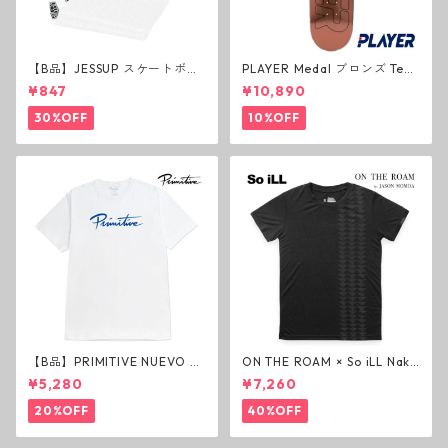
【B品】JESSUP スケートボー
PLAYER Medal ブロンズ Tea
ド グリップテープ ウルトラグ
m Deck P3 スケートボードデ
¥847
¥10,890
リップ ホワイト デッキテープ
ッキ プレイヤー メダル
ジェスアップ ジェサップ
30%OFF
10%OFF
【B品】PRIMITIVE NUEVO SC
ON THE ROAM × So iLL Nako
RIPT HW TEE WHITE ヘビー
a Tee Tシャツ ウルフブラック
¥5,280
¥7,260
ウェイトTシャツ ホワイト プ
オンザローム ジェイソンモモ
リミティブ
ア OTR ビンテージ加工
20%OFF
40%OFF