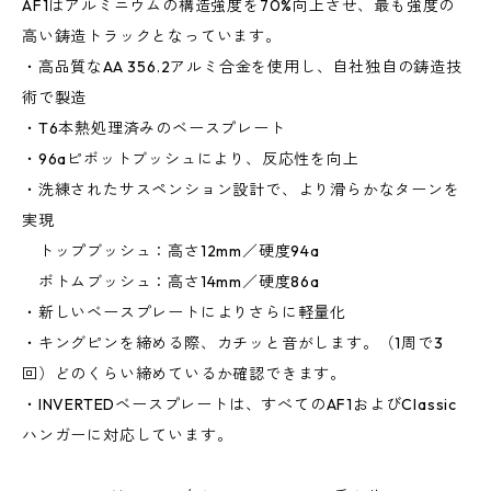
AF1はアルミニウムの構造強度を70%向上させ、最も強度の
高い鋳造トラックとなっています。
・高品質なAA 356.2アルミ合金を使用し、自社独自の鋳造技
術で製造
・T6本熱処理済みのベースプレート
・96aピボットブッシュにより、反応性を向上
・洗練されたサスペンション設計で、より滑らかなターンを
実現
トップブッシュ：高さ12mm／硬度94a
ボトムブッシュ：高さ14mm／硬度86a
・新しいベースプレートによりさらに軽量化
・キングピンを締める際、カチッと音がします。（1周で3
回）どのくらい締めているか確認できます。
・INVERTEDベースプレートは、すべてのAF1およびClassic
ハンガーに対応しています。