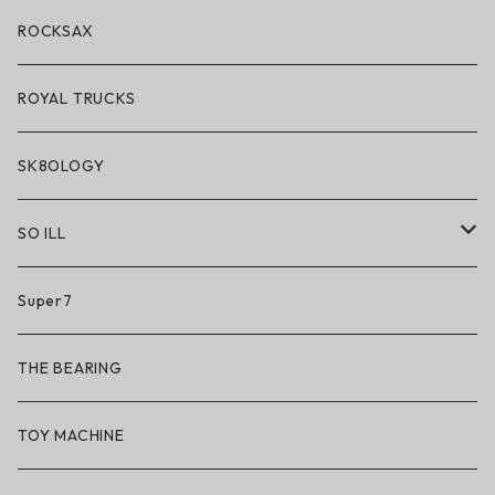
アクセサリー・小物
ROCKSAX
ROYAL TRUCKS
SK8OLOGY
SO ILL
So iLL
Super7
So iLL × ON THE ROAM
THE BEARING
BN3TH × So iLL × ON THE ROAM
TOY MACHINE