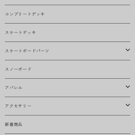
THE BEATLES
コンプリートデッキ
BILLIE EILISH
スケートデッキ
BOB MARLEY
スケートボードパーツ
CAMILA CABELLO
グリップテープ
スノーボード
Ed Sheeran
ウィール
アパレル
EMINEM
ベアリング
ヘッドウェア
アクセサリー
キャップ
GREEN DAY
トラック
ネックウェア
ハードグッズ
新着商品