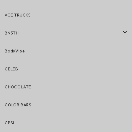
ACE TRUCKS
BN3TH
BN3TH × ON THE ROAM
BodyVibe
ボクサーブリーフ/ショート丈
CELEB
ボクサーブリーフ/ロング丈
CHOCOLATE
ショートパンツ/2 IN 1
COLOR BARS
レギンス/フルレングス10分丈
CPSL.