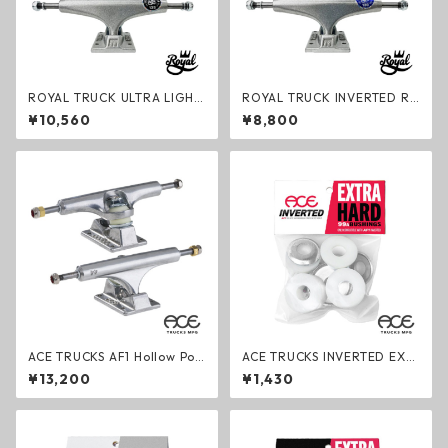
ROYAL TRUCK ULTRA LIGHT
ROYAL TRUCK INVERTED RA
S RAW ロイヤル ウルトラライ
W ロイヤル インバーテッド ト
¥10,560
¥8,800
ト トラック 2個セット スケー
ラック 2個セット スケートボ
トボード用パーツ
ード用パーツ
ACE TRUCKS AF1 Hollow Poli
ACE TRUCKS INVERTED EXT
shed エーストラック 2個セッ
RA HARD Bushings エースト
¥13,200
¥1,430
ト スケートボード用パーツ 中
ラック インバーテッド エクス
空軽量化
トラハードブッシュセット ス
ケートボード用パーツ