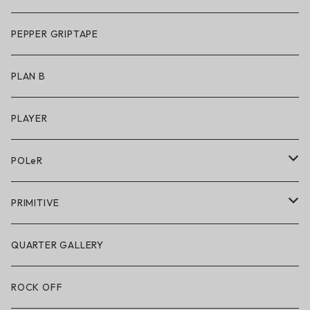
アパレル
サングラス
PEPPER GRIPTAPE
アクセサリー
アンダーウェア
PLAN B
キッズシューズ
シューズ
PLAYER
アクセサリー・小物
POLeR
POLeR × GRIZZLY
PRIMITIVE
POLeR × LAKAI
アパレル
QUARTER GALLERY
アパレル
ハードグッズ
ROCK OFF