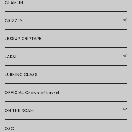
スノーゴーグル
GLAMLIN
アクセサリー・小物
GRIZZLY
GRIZZLY × POLeR
JESSUP GRIPTAPE
アパレル
LAKAI
ハードグッズ
LAKAI × POLeR
LURKING CLASS
LAKAI × CHOCOLATE
OFFICIAL Crown of Laurel
LAKAI × RIPNDIP
ON THE ROAM
シューズ
アパレル
OSC