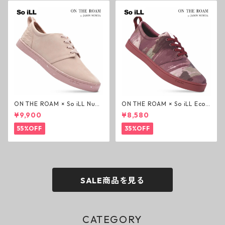
ON THE ROAM × So iLL Nubu
ON THE ROAM × So iLL Eco
ck Wino ライフスタイルシュ
Camo Wino ライフスタイル
¥9,900
¥8,580
ーズ ダーティーピンク オンザ
シューズ カモ オンザローム ジ
ローム ジェイソンモモア OTR
ェイソンモモア OTR スニーカ
55%OFF
35%OFF
スニーカー
ー
SALE商品を見る
CATEGORY