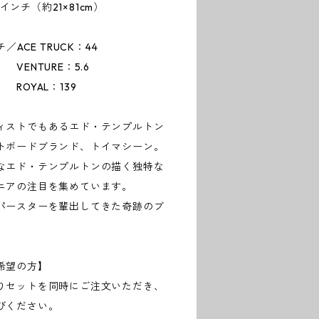
9インチ（約21×81cm）
ACE TRUCK：44
E：5.6
：139
ィストでもあるエド・テンプルトン
トボードブランド、トイマシーン。
なエド・テンプルトンの描く独特な
ニアの注目を集めています。
パースターを輩出してきた奇跡のブ
希望の方】
りセットを同時にご注文いただき、
びください。