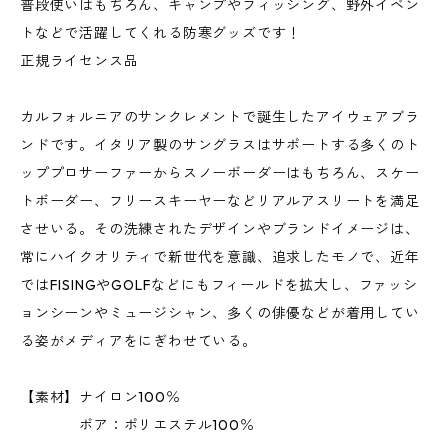
普段使いはもちろん、キャンプやフィッシング、野外イベン
トなどで活躍してくれる防寒グッズです！
正規ライセンス品
カルフォルニアのサンクレメントで誕生したアイウェアブラ
ンドです。イタリア製のサングラスはサポートする多くのト
ッププロサーファーからスノーボーダーはもちろん、スケー
トボーダー、フリースキーヤーなどリアルアスリートを満足
させいる。その洗練されたデザインやブランドイメージは、
常にハイクオリティで新世代を意識、追求したモノで、近年
ではFISINGやGOLFなどにもフィールドを拡大し、ファッシ
ョンシーンやミュージシャン、多くの俳優などが着用してい
る姿がメディアをにぎわせている。
【素材】ナイロン100％
ボア：ポリエステル100％