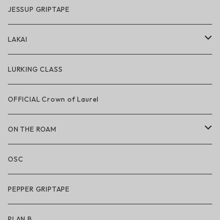
GRIZZLY × POLeR
JESSUP GRIPTAPE
アパレル
LAKAI
ハードグッズ
LAKAI × POLeR
LURKING CLASS
LAKAI × CHOCOLATE
OFFICIAL Crown of Laurel
LAKAI × RIPNDIP
ON THE ROAM
シューズ
アパレル
OSC
アパレル
サングラス
PEPPER GRIPTAPE
アクセサリー
アンダーウェア
PLAN B