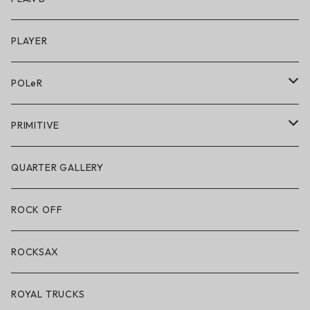
キッズシューズ
シューズ
PLAYER
アクセサリー・小物
POLeR
POLeR × GRIZZLY
PRIMITIVE
POLeR × LAKAI
アパレル
QUARTER GALLERY
アパレル
ハードグッズ
ROCK OFF
アクセサリー・小物
ROCKSAX
ROYAL TRUCKS