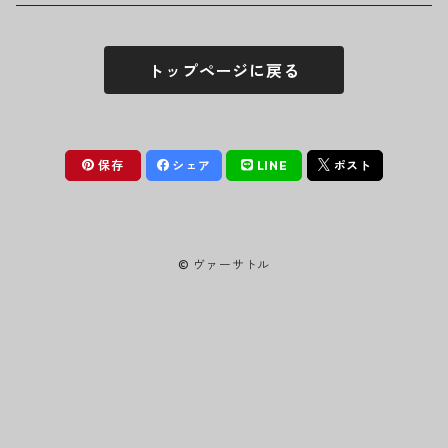
シュシュ
シャツ
アンダーウェア
LINKIN PARK
ソックス
ゴーグル
トップページに戻る
パーカー・スウェット
パンツ・ズボン
MICHAEL JACKSON
シューズ
ステッカー
ジャケット
MY CHEMICAL ROMANCE
フィギュア
保存
シェア
LINE
ポスト
NICKELBACK
小物
© ヴァーサトル
NIRVANA
Oasis
PANTERA