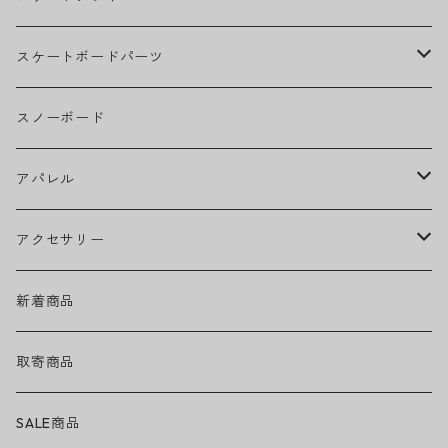
BOB MARLEY
スケートボードパーツ
CAMILA CABELLO
グリップテープ
スノーボード
Ed Sheeran
ウィール
アパレル
EMINEM
ベアリング
ヘッドウェア
アクセサリー
キャップ
GREEN DAY
トラック
ネックウェア
ハードグッズ
新着商品
ハット
GUNS N' ROSES
ヘルメット・プロテクター
トップス
バッグ・ポーチ
取寄商品
ニット帽
Tシャツ・ロングTシャツ
LADY GAGA
アクセサリー・小物
ボトムス
サングラス
SALE商品