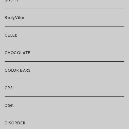
BN3TH
BN3TH × ON THE ROAM
BodyVibe
ボクサーブリーフ/ショート丈
CELEB
ボクサーブリーフ/ロング丈
CHOCOLATE
ショートパンツ/2 IN 1
COLOR BARS
レギンス/フルレングス10分丈
CPSL.
水着/スイムウェア
DGK
DISORDER