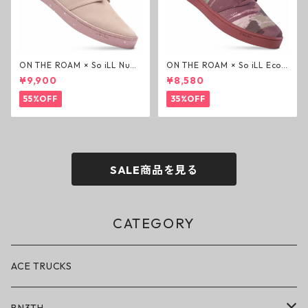
ON THE ROAM × So iLL Nubu
ON THE ROAM × So iLL Eco
ck Wino ライフスタイルシュ
Camo Wino ライフスタイル
¥9,900
¥8,580
ーズ ダーティーピンク オンザ
シューズ カモ オンザローム ジ
ローム ジェイソンモモア OTR
ェイソンモモア OTR スニーカ
55%OFF
35%OFF
スニーカー
ー
SALE商品を見る
CATEGORY
ACE TRUCKS