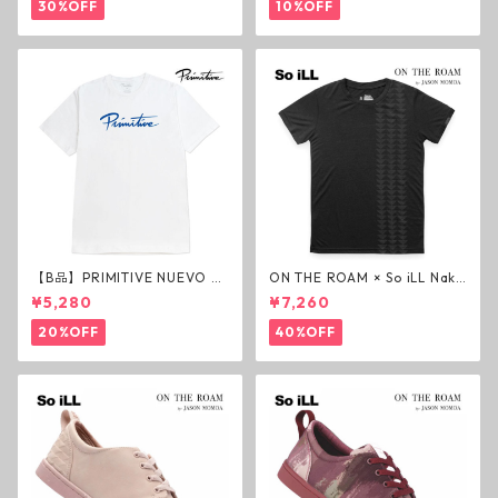
ジェスアップ ジェサップ
30%OFF
10%OFF
【B品】PRIMITIVE NUEVO SC
ON THE ROAM × So iLL Nako
RIPT HW TEE WHITE ヘビー
a Tee Tシャツ ウルフブラック
¥5,280
¥7,260
ウェイトTシャツ ホワイト プ
オンザローム ジェイソンモモ
リミティブ
ア OTR ビンテージ加工
20%OFF
40%OFF