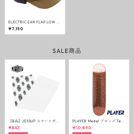
ELECTRIC EAR FLAP LOW C
AP イヤーフラップ キャップ
¥7,150
キャメル ファッション 防寒 エ
レクトリック グッズ
SALE商品
【B品】JESSUP スケートボー
PLAYER Medal ブロンズ Tea
ド グリップテープ ウルトラグ
m Deck P3 スケートボードデ
¥847
¥10,890
リップ ホワイト デッキテープ
ッキ プレイヤー メダル