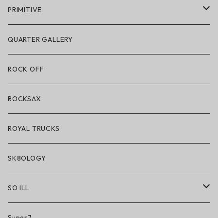
POLeR × GRIZZLY
PRIMITIVE
POLeR × LAKAI
アパレル
QUARTER GALLERY
アパレル
ハードグッズ
ROCK OFF
アクセサリー・小物
ROCKSAX
ROYAL TRUCKS
SK8OLOGY
SO ILL
So iLL
Super7