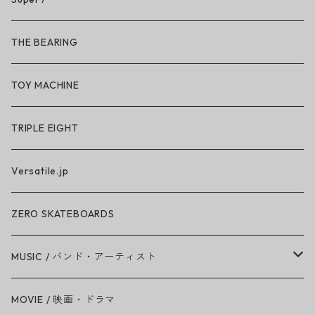
So iLL × ON THE ROAM
THE BEARING
BN3TH × So iLL × ON THE ROAM
TOY MACHINE
TRIPLE EIGHT
Versatile.jp
ZERO SKATEBOARDS
MUSIC / バンド・アーティスト
Amy Winehouse
MOVIE / 映画・ドラマ