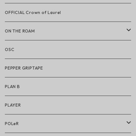
LAKAI × CHOCOLATE
OFFICIAL Crown of Laurel
LAKAI × RIPNDIP
ON THE ROAM
シューズ
アパレル
OSC
アパレル
サングラス
PEPPER GRIPTAPE
アクセサリー
アンダーウェア
PLAN B
キッズシューズ
シューズ
PLAYER
アクセサリー・小物
POLeR