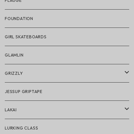
アパレル
FLAUGE
帽子
FOUNDATION
サングラス
GIRL SKATEBOARDS
スノーゴーグル
GLAMLIN
アクセサリー・小物
GRIZZLY
GRIZZLY × POLeR
JESSUP GRIPTAPE
アパレル
LAKAI
ハードグッズ
LAKAI × POLeR
LURKING CLASS