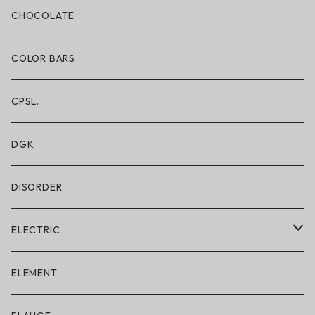
ボクサーブリーフ/ロング丈
CHOCOLATE
ショートパンツ/2 IN 1
COLOR BARS
レギンス/フルレングス10分丈
CPSL.
水着/スイムウェア
DGK
DISORDER
ELECTRIC
ELECTRIC × ON THE ROAM
ELEMENT