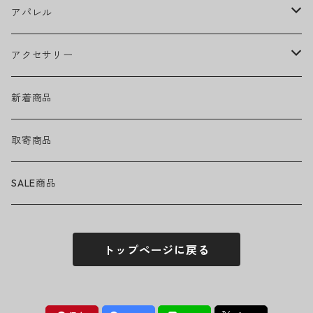
Ed Sheeran
ウィール
アパレル
EMINEM
ベアリング
ヘッドウェア
アクセサリー
キャップ
GREEN DAY
トラック
ネックウェア
ハードグッズ
新着商品
ハット
GUNS N' ROSES
ヘルメット・プロテクター
トップス
バッグ・ポーチ
取寄商品
ニット帽
Tシャツ・ロングTシャツ
LADY GAGA
アクセサリー・小物
ボトムス
サングラス
SALE商品
シュシュ
シャツ
アンダーウェア
LINKIN PARK
ソックス
ゴーグル
トップページに戻る
パーカー・スウェット
パンツ・ズボン
MICHAEL JACKSON
シューズ
ステッカー
ジャケット
MY CHEMICAL ROMANCE
フィギュア