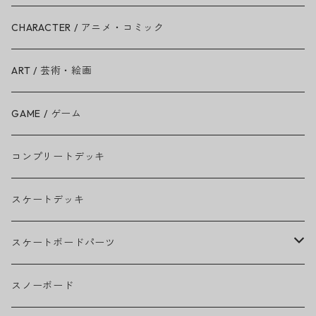
Ariana Grande
CHARACTER / アニメ・コミック
BAD RELIGION
ART / 芸術・絵画
BEASTIE BOYS
GAME / ゲーム
THE BEATLES
コンプリートデッキ
BILLIE EILISH
スケートデッキ
BOB MARLEY
スケートボードパーツ
CAMILA CABELLO
グリップテープ
スノーボード