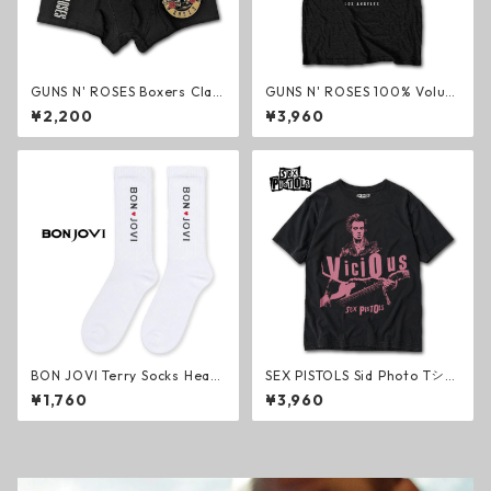
GUNS N' ROSES Boxers Clas
GUNS N' ROSES 100% Volum
sic Logo ボクサーパンツ ブラ
e Tシャツ ブラック ガンズ・
¥2,200
¥3,960
ック ガンズ・アンド・ローゼ
アンド・ローゼズ ハードロッ
ズ ハードロック メタル ブリー
ク メタル グッズ
フ グッズ
BON JOVI Terry Socks Heart
SEX PISTOLS Sid Photo Tシャ
White ソックス ホワイト ボ
ツ ブラック セックス・ピスト
¥1,760
¥3,960
ン・ジョヴィ ハードロック メ
ルズ パンク・ロック シド・ヴ
タル 靴下 グッズ
ィシャス グッズ