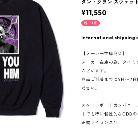
タン・クラン スウェット
¥11,550
残り1点
International shipping 
【メーカー在庫商品】
メーカー在庫の為、タイミ
ございます。
商品ご到着までに4日〜7
ださい。
スケートボードカンパニー、C
中でも特に個性的なODB
正規ライセンス品