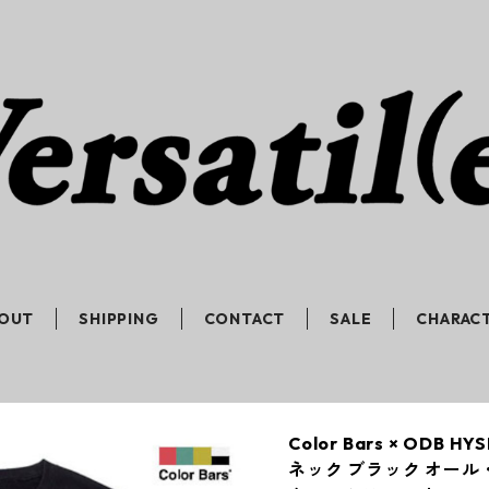
OUT
SHIPPING
CONTACT
SALE
CHARAC
Color Bars × ODB 
ネック ブラック オー