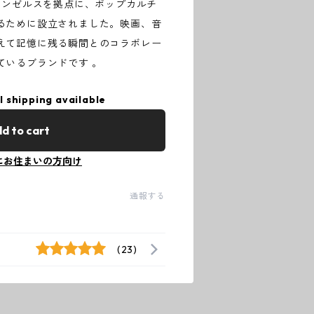
年、ロサンゼルスを拠点に、ポップカルチ
るために設立されました。映画、音
えて記憶に残る瞬間とのコラボレー
ているブランドです 。
l shipping available
d to cart
にお住まいの方向け
通報する
(23)