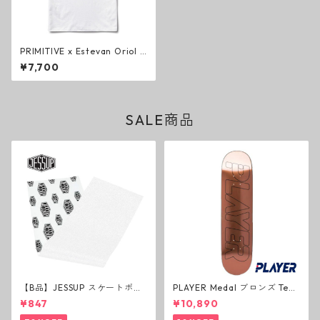
PRIMITIVE x Estevan Oriol B
OUNCE HW TEE WHITE ヘビ
¥7,700
ーウェイトTシャツ ホワイト
プリミティブ
SALE商品
【B品】JESSUP スケートボー
PLAYER Medal ブロンズ Tea
ド グリップテープ ウルトラグ
m Deck P3 スケートボードデ
¥847
¥10,890
リップ ホワイト デッキテープ
ッキ プレイヤー メダル
ジェスアップ ジェサップ