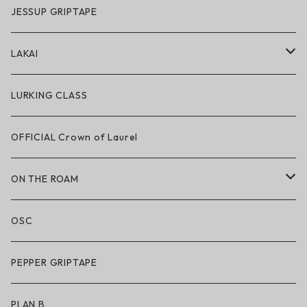
GRIZZLY × POLeR
JESSUP GRIPTAPE
アパレル
LAKAI
ハードグッズ
LAKAI × POLeR
LURKING CLASS
LAKAI × CHOCOLATE
OFFICIAL Crown of Laurel
LAKAI × RIPNDIP
ON THE ROAM
シューズ
アパレル
OSC
アパレル
サングラス
PEPPER GRIPTAPE
アクセサリー
アンダーウェア
PLAN B