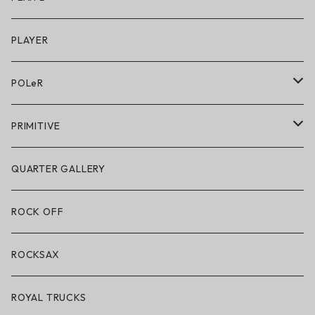
キッズシューズ
シューズ
PLAYER
アクセサリー・小物
POLeR
POLeR × GRIZZLY
PRIMITIVE
POLeR × LAKAI
アパレル
QUARTER GALLERY
アパレル
ハードグッズ
ROCK OFF
アクセサリー・小物
ROCKSAX
ROYAL TRUCKS