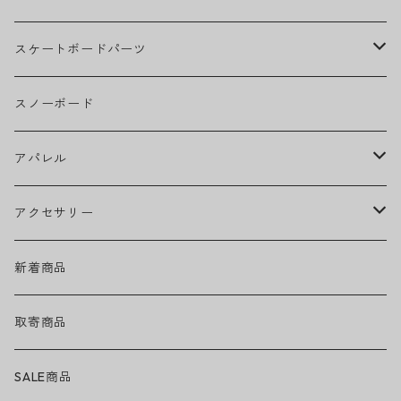
BOB MARLEY
スケートボードパーツ
CAMILA CABELLO
グリップテープ
スノーボード
Ed Sheeran
ウィール
アパレル
EMINEM
ベアリング
ヘッドウェア
アクセサリー
キャップ
GREEN DAY
トラック
ネックウェア
ハードグッズ
新着商品
ハット
GUNS N' ROSES
ヘルメット・プロテクター
トップス
バッグ・ポーチ
取寄商品
ニット帽
Tシャツ・ロングTシャツ
LADY GAGA
アクセサリー・小物
ボトムス
サングラス
SALE商品