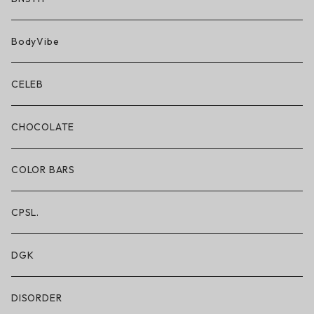
BN3TH × ON THE ROAM
BodyVibe
ボクサーブリーフ/ショート丈
CELEB
ボクサーブリーフ/ロング丈
CHOCOLATE
ショートパンツ/2 IN 1
COLOR BARS
レギンス/フルレングス10分丈
CPSL.
水着/スイムウェア
DGK
DISORDER