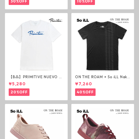
30%OFF
10%OFF
【B品】PRIMITIVE NUEVO SC
ON THE ROAM × So iLL Nako
RIPT HW TEE WHITE ヘビー
a Tee Tシャツ ウルフブラック
¥5,280
¥7,260
ウェイトTシャツ ホワイト プ
オンザローム ジェイソンモモ
リミティブ
ア OTR ビンテージ加工
20%OFF
40%OFF