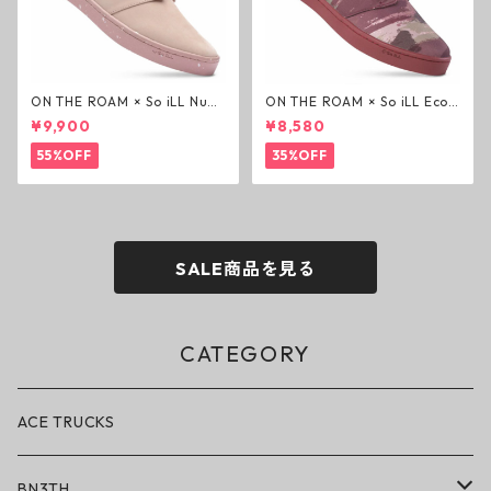
ON THE ROAM × So iLL Nubu
ON THE ROAM × So iLL Eco
ck Wino ライフスタイルシュ
Camo Wino ライフスタイル
¥9,900
¥8,580
ーズ ダーティーピンク オンザ
シューズ カモ オンザローム ジ
ローム ジェイソンモモア OTR
ェイソンモモア OTR スニーカ
55%OFF
35%OFF
スニーカー
ー
SALE商品を見る
CATEGORY
ACE TRUCKS
BN3TH