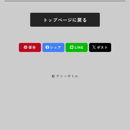
シュシュ
シャツ
アンダーウェア
LINKIN PARK
ソックス
ゴーグル
トップページに戻る
パーカー・スウェット
パンツ・ズボン
MICHAEL JACKSON
シューズ
ステッカー
ジャケット
MY CHEMICAL ROMANCE
フィギュア
保存
シェア
LINE
ポスト
NICKELBACK
小物
© ヴァーサトル
NIRVANA
Oasis
PANTERA