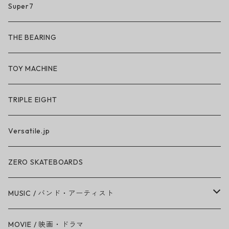
So iLL
Super7
So iLL × ON THE ROAM
THE BEARING
BN3TH × So iLL × ON THE ROAM
TOY MACHINE
TRIPLE EIGHT
Versatile.jp
ZERO SKATEBOARDS
MUSIC / バンド・アーティスト
Amy Winehouse
MOVIE / 映画・ドラマ