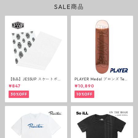
SALE商品
【B品】JESSUP スケートボー
PLAYER Medal ブロンズ Tea
ド グリップテープ ウルトラグ
m Deck P3 スケートボードデ
¥847
¥10,890
リップ ホワイト デッキテープ
ッキ プレイヤー メダル
ジェスアップ ジェサップ
30%OFF
10%OFF