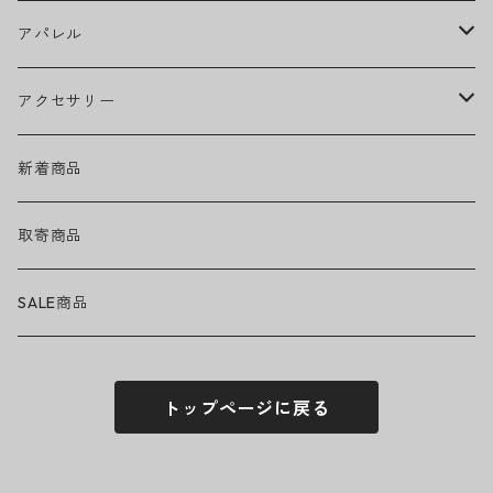
Ed Sheeran
ウィール
アパレル
EMINEM
ベアリング
ヘッドウェア
アクセサリー
キャップ
GREEN DAY
トラック
ネックウェア
ハードグッズ
新着商品
ハット
GUNS N' ROSES
ヘルメット・プロテクター
トップス
バッグ・ポーチ
取寄商品
ニット帽
Tシャツ・ロングTシャツ
LADY GAGA
アクセサリー・小物
ボトムス
サングラス
SALE商品
シュシュ
シャツ
アンダーウェア
LINKIN PARK
ソックス
ゴーグル
トップページに戻る
パーカー・スウェット
パンツ・ズボン
MICHAEL JACKSON
シューズ
ステッカー
ジャケット