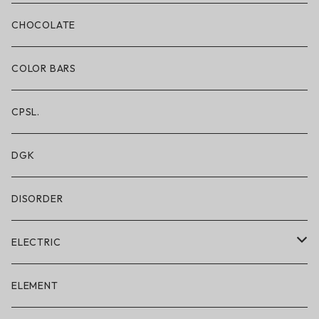
ボクサーブリーフ/ロング丈
CHOCOLATE
ショートパンツ/2 IN 1
COLOR BARS
レギンス/フルレングス10分丈
CPSL.
水着/スイムウェア
DGK
DISORDER
ELECTRIC
ELECTRIC × ON THE ROAM
ELEMENT