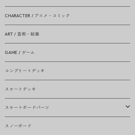
Ariana Grande
CHARACTER / アニメ・コミック
BAD RELIGION
ART / 芸術・絵画
BEASTIE BOYS
GAME / ゲーム
THE BEATLES
コンプリートデッキ
BILLIE EILISH
スケートデッキ
BOB MARLEY
スケートボードパーツ
CAMILA CABELLO
グリップテープ
スノーボード