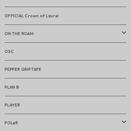
LAKAI × CHOCOLATE
OFFICIAL Crown of Laurel
LAKAI × RIPNDIP
ON THE ROAM
シューズ
アパレル
OSC
アパレル
サングラス
PEPPER GRIPTAPE
アクセサリー
アンダーウェア
PLAN B
キッズシューズ
シューズ
PLAYER
アクセサリー・小物
POLeR