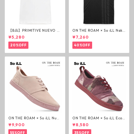
【B品】PRIMITIVE NUEVO SC
ON THE ROAM × So iLL Nako
RIPT HW TEE WHITE ヘビー
a Tee Tシャツ ウルフブラック
¥5,280
¥7,260
ウェイトTシャツ ホワイト プ
オンザローム ジェイソンモモ
リミティブ
ア OTR ビンテージ加工
20%OFF
40%OFF
ON THE ROAM × So iLL Nubu
ON THE ROAM × So iLL Eco
ck Wino ライフスタイルシュ
Camo Wino ライフスタイル
¥9,900
¥8,580
ーズ ダーティーピンク オンザ
シューズ カモ オンザローム ジ
ローム ジェイソンモモア OTR
ェイソンモモア OTR スニーカ
55%OFF
35%OFF