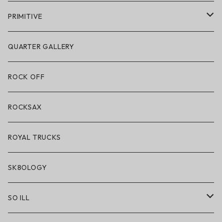
POLeR × GRIZZLY
PRIMITIVE
POLeR × LAKAI
アパレル
QUARTER GALLERY
アパレル
ハードグッズ
ROCK OFF
アクセサリー・小物
ROCKSAX
ROYAL TRUCKS
SK8OLOGY
SO ILL