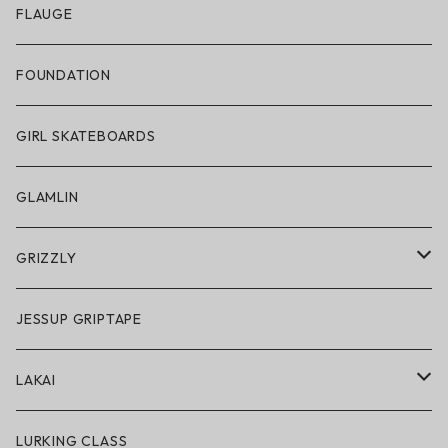
アパレル
FLAUGE
帽子
FOUNDATION
サングラス
GIRL SKATEBOARDS
スノーゴーグル
GLAMLIN
アクセサリー・小物
GRIZZLY
GRIZZLY × POLeR
JESSUP GRIPTAPE
アパレル
LAKAI
ハードグッズ
LAKAI × POLeR
LURKING CLASS