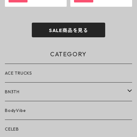
スニーカー
ー
SALE商品を見る
CATEGORY
ACE TRUCKS
BN3TH
BN3TH × ON THE ROAM
BodyVibe
ボクサーブリーフ/ショート丈
CELEB