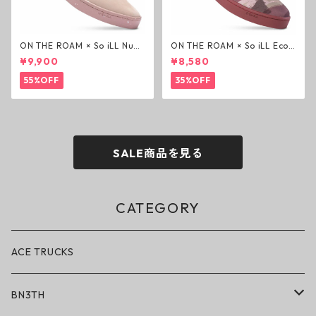
ON THE ROAM × So iLL Nubu
ON THE ROAM × So iLL Eco
ck Wino ライフスタイルシュ
Camo Wino ライフスタイル
¥9,900
¥8,580
ーズ ダーティーピンク オンザ
シューズ カモ オンザローム ジ
ローム ジェイソンモモア OTR
ェイソンモモア OTR スニーカ
55%OFF
35%OFF
スニーカー
ー
SALE商品を見る
CATEGORY
ACE TRUCKS
BN3TH