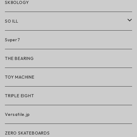
SK8OLOGY
SO ILL
So iLL
Super7
So iLL × ON THE ROAM
THE BEARING
BN3TH × So iLL × ON THE ROAM
TOY MACHINE
TRIPLE EIGHT
Versatile.jp
ZERO SKATEBOARDS