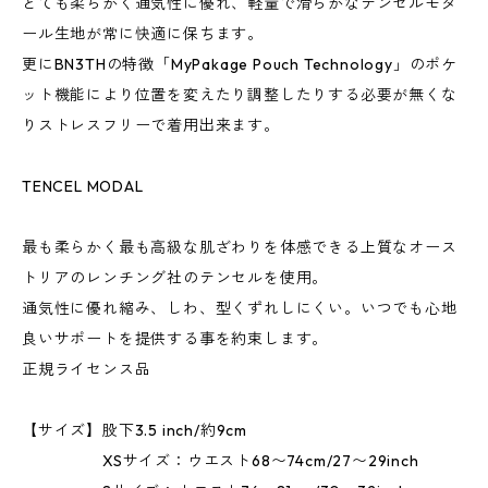
とても柔らかく通気性に優れ、軽量で滑らかなテンセルモダ
ール生地が常に快適に保ちます。
更にBN3THの特徴「MyPakage Pouch Technology」のポケ
ット機能により位置を変えたり調整したりする必要が無くな
りストレスフリーで着用出来ます。
TENCEL MODAL
最も柔らかく最も高級な肌ざわりを体感できる上質なオース
トリアのレンチング社のテンセルを使用。
通気性に優れ縮み、しわ、型くずれしにくい。いつでも心地
良いサポートを提供する事を約束します。
正規ライセンス品
【サイズ】股下3.5 inch/約9cm
XSサイズ：ウエスト68〜74cm/27〜29inch