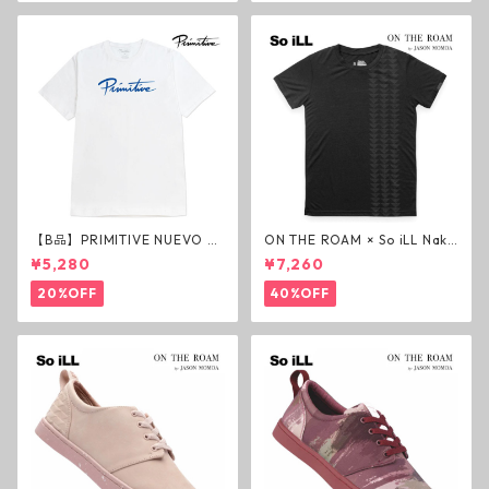
【B品】PRIMITIVE NUEVO SC
ON THE ROAM × So iLL Nako
RIPT HW TEE WHITE ヘビー
a Tee Tシャツ ウルフブラック
¥5,280
¥7,260
ウェイトTシャツ ホワイト プ
オンザローム ジェイソンモモ
リミティブ
ア OTR ビンテージ加工
20%OFF
40%OFF