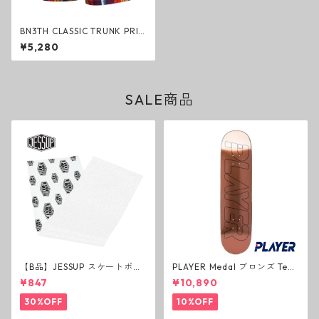
BN3TH CLASSIC TRUNK PRIN
T WESTERN STRIPE-DARK N
¥5,280
AVY ボクサーパンツ トランク
ス ストライプ ベニス スポーツ
マイパッケージ ブリーフ
SALE商品
【B品】JESSUP スケートボー
PLAYER Medal ブロンズ Tea
ド グリップテープ ウルトラグ
m Deck P3 スケートボードデ
¥847
¥10,890
リップ ホワイト デッキテープ
ッキ プレイヤー メダル
ジェスアップ ジェサップ
30%OFF
10%OFF