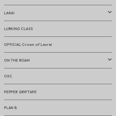
アパレル
LAKAI
ハードグッズ
LAKAI × POLeR
LURKING CLASS
LAKAI × CHOCOLATE
OFFICIAL Crown of Laurel
LAKAI × RIPNDIP
ON THE ROAM
シューズ
アパレル
OSC
アパレル
サングラス
PEPPER GRIPTAPE
アクセサリー
アンダーウェア
PLAN B