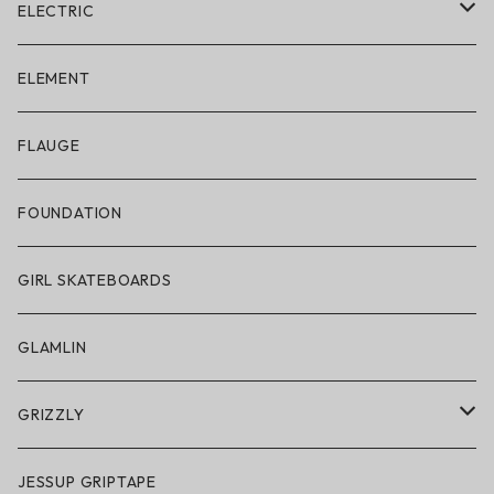
ELECTRIC
ELECTRIC × ON THE ROAM
ELEMENT
アパレル
FLAUGE
帽子
FOUNDATION
サングラス
GIRL SKATEBOARDS
スノーゴーグル
GLAMLIN
アクセサリー・小物
GRIZZLY
GRIZZLY × POLeR
JESSUP GRIPTAPE