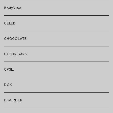
BN3TH × ON THE ROAM
BodyVibe
ボクサーブリーフ/ショート丈
CELEB
ボクサーブリーフ/ロング丈
CHOCOLATE
ショートパンツ/2 IN 1
COLOR BARS
レギンス/フルレングス10分丈
CPSL.
水着/スイムウェア
DGK
DISORDER