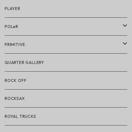
キッズシューズ
シューズ
PLAYER
アクセサリー・小物
POLeR
POLeR × GRIZZLY
PRIMITIVE
POLeR × LAKAI
アパレル
QUARTER GALLERY
アパレル
ハードグッズ
ROCK OFF
アクセサリー・小物
ROCKSAX
ROYAL TRUCKS