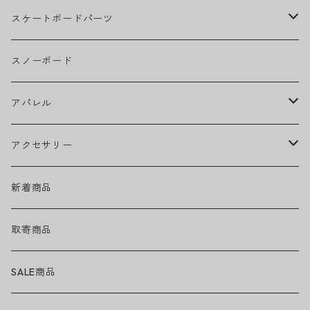
BOB MARLEY
スケートボードパーツ
CAMILA CABELLO
グリップテープ
スノーボード
Ed Sheeran
ウィール
アパレル
EMINEM
ベアリング
ヘッドウェア
アクセサリー
キャップ
GREEN DAY
トラック
ネックウェア
ハードグッズ
新着商品
ハット
GUNS N' ROSES
ヘルメット・プロテクター
トップス
バッグ・ポーチ
取寄商品
ニット帽
Tシャツ・ロングTシャツ
LADY GAGA
アクセサリー・小物
ボトムス
サングラス
SALE商品
シュシュ
シャツ