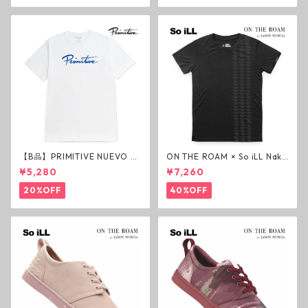
【B品】PRIMITIVE NUEVO SC
ON THE ROAM × So iLL Nako
RIPT HW TEE WHITE ヘビー
a Tee Tシャツ ウルフブラック
¥5,280
¥7,260
ウェイトTシャツ ホワイト プ
オンザローム ジェイソンモモ
リミティブ
ア OTR ビンテージ加工
20%OFF
40%OFF