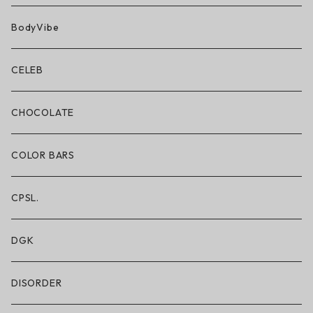
BN3TH × ON THE ROAM
BodyVibe
ボクサーブリーフ/ショート丈
CELEB
ボクサーブリーフ/ロング丈
CHOCOLATE
ショートパンツ/2 IN 1
COLOR BARS
レギンス/フルレングス10分丈
CPSL.
水着/スイムウェア
DGK
DISORDER