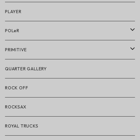
キッズシューズ
シューズ
PLAYER
アクセサリー・小物
POLeR
POLeR × GRIZZLY
PRIMITIVE
POLeR × LAKAI
アパレル
QUARTER GALLERY
アパレル
ハードグッズ
ROCK OFF
アクセサリー・小物
ROCKSAX
ROYAL TRUCKS