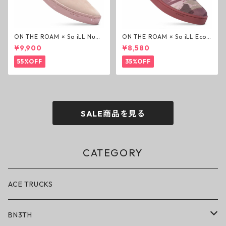
ON THE ROAM × So iLL Nubu
ON THE ROAM × So iLL Eco
ck Wino ライフスタイルシュ
Camo Wino ライフスタイル
¥9,900
¥8,580
ーズ ダーティーピンク オンザ
シューズ カモ オンザローム ジ
ローム ジェイソンモモア OTR
ェイソンモモア OTR スニーカ
55%OFF
35%OFF
スニーカー
ー
SALE商品を見る
CATEGORY
ACE TRUCKS
BN3TH