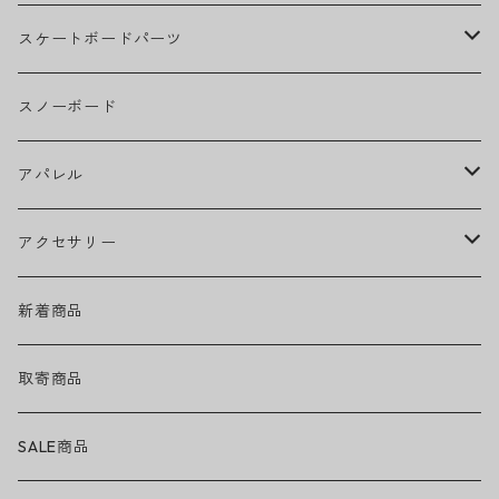
BOB MARLEY
スケートボードパーツ
CAMILA CABELLO
グリップテープ
スノーボード
Ed Sheeran
ウィール
アパレル
EMINEM
ベアリング
ヘッドウェア
アクセサリー
キャップ
GREEN DAY
トラック
ネックウェア
ハードグッズ
新着商品
ハット
GUNS N' ROSES
ヘルメット・プロテクター
トップス
バッグ・ポーチ
取寄商品
ニット帽
Tシャツ・ロングTシャツ
LADY GAGA
アクセサリー・小物
ボトムス
サングラス
SALE商品
シュシュ