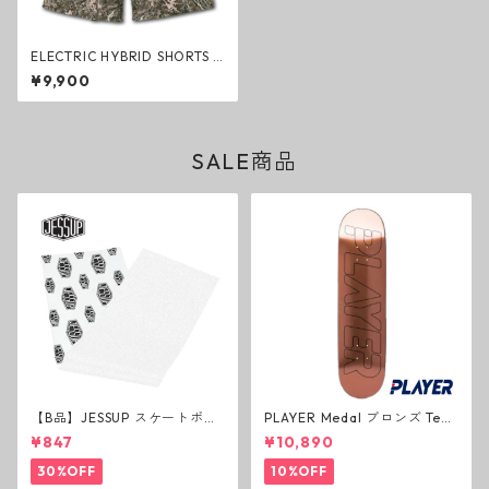
ELECTRIC HYBRID SHORTS 7i
nch TREE CAMO ハイブリッ
¥9,900
トショーツ ツリーカモ エレク
トリック ハーフパンツ ファッ
ション
SALE商品
【B品】JESSUP スケートボー
PLAYER Medal ブロンズ Tea
ド グリップテープ ウルトラグ
m Deck P3 スケートボードデ
¥847
¥10,890
リップ ホワイト デッキテープ
ッキ プレイヤー メダル
ジェスアップ ジェサップ
30%OFF
10%OFF