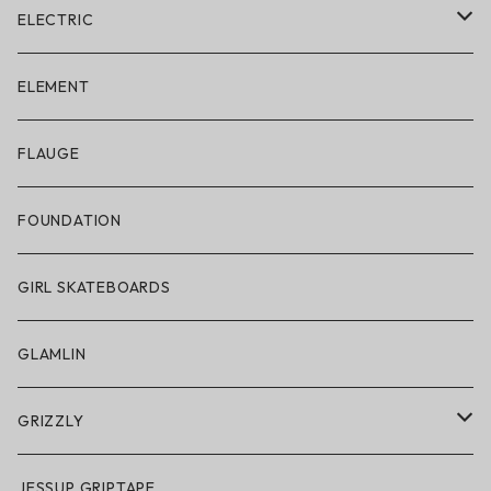
ELECTRIC
ELECTRIC × ON THE ROAM
ELEMENT
アパレル
FLAUGE
帽子
FOUNDATION
サングラス
GIRL SKATEBOARDS
スノーゴーグル
GLAMLIN
アクセサリー・小物
GRIZZLY
GRIZZLY × POLeR
JESSUP GRIPTAPE