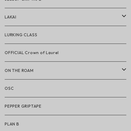
アパレル
LAKAI
ハードグッズ
LAKAI × POLeR
LURKING CLASS
LAKAI × CHOCOLATE
OFFICIAL Crown of Laurel
LAKAI × RIPNDIP
ON THE ROAM
シューズ
アパレル
OSC
アパレル
サングラス
PEPPER GRIPTAPE
アクセサリー
アンダーウェア
PLAN B