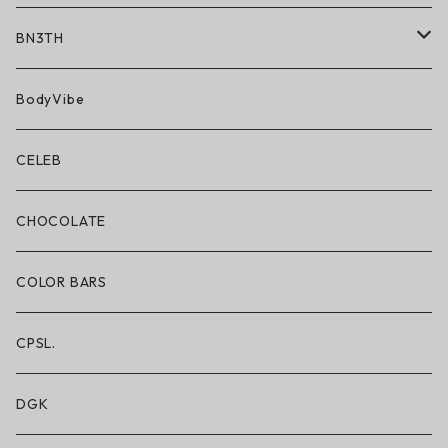
BN3TH
BN3TH × ON THE ROAM
BodyVibe
ボクサーブリーフ/ショート丈
CELEB
ボクサーブリーフ/ロング丈
CHOCOLATE
ショートパンツ/2 IN 1
COLOR BARS
レギンス/フルレングス10分丈
CPSL.
水着/スイムウェア
DGK