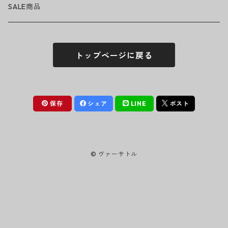
ニット帽
Tシャツ・ロングTシャツ
LADY GAGA
アクセサリー・小物
ボトムス
サングラス
SALE商品
シュシュ
シャツ
アンダーウェア
LINKIN PARK
ソックス
ゴーグル
トップページに戻る
パーカー・スウェット
パンツ・ズボン
MICHAEL JACKSON
シューズ
ステッカー
ジャケット
MY CHEMICAL ROMANCE
フィギュア
保存
シェア
LINE
ポスト
NICKELBACK
小物
© ヴァーサトル
NIRVANA
Oasis
PANTERA