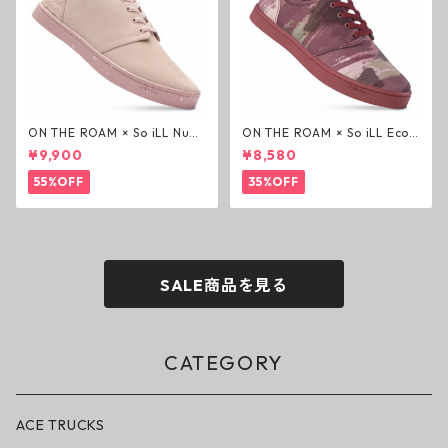
ON THE ROAM × So iLL Nubu
ON THE ROAM × So iLL Eco
ck Wino ライフスタイルシュ
Camo Wino ライフスタイル
¥9,900
¥8,580
ーズ ダーティーピンク オンザ
シューズ カモ オンザローム ジ
ローム ジェイソンモモア OTR
ェイソンモモア OTR スニーカ
55%OFF
35%OFF
スニーカー
ー
SALE商品を見る
CATEGORY
ACE TRUCKS