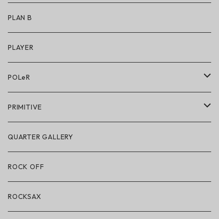
アクセサリー
アンダーウェア
PLAN B
キッズシューズ
シューズ
PLAYER
アクセサリー・小物
POLeR
POLeR × GRIZZLY
PRIMITIVE
POLeR × LAKAI
アパレル
QUARTER GALLERY
アパレル
ハードグッズ
ROCK OFF
アクセサリー・小物
ROCKSAX