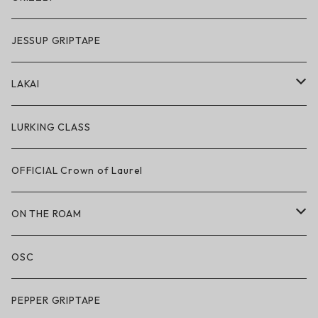
GRIZZLY × POLeR
JESSUP GRIPTAPE
アパレル
LAKAI
ハードグッズ
LAKAI × POLeR
LURKING CLASS
LAKAI × CHOCOLATE
OFFICIAL Crown of Laurel
LAKAI × RIPNDIP
ON THE ROAM
シューズ
アパレル
OSC
アパレル
サングラス
PEPPER GRIPTAPE