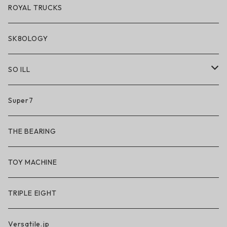
ROYAL TRUCKS
SK8OLOGY
SO ILL
So iLL
Super7
So iLL × ON THE ROAM
THE BEARING
BN3TH × So iLL × ON THE ROAM
TOY MACHINE
TRIPLE EIGHT
Versatile.jp