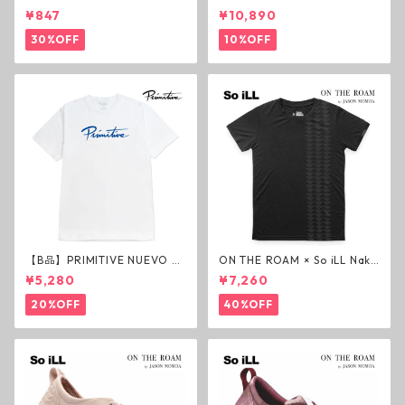
ド グリップテープ ウルトラグ
m Deck P3 スケートボードデ
¥847
¥10,890
リップ ホワイト デッキテープ
ッキ プレイヤー メダル
ジェスアップ ジェサップ
30%OFF
10%OFF
【B品】PRIMITIVE NUEVO SC
ON THE ROAM × So iLL Nako
RIPT HW TEE WHITE ヘビー
a Tee Tシャツ ウルフブラック
¥5,280
¥7,260
ウェイトTシャツ ホワイト プ
オンザローム ジェイソンモモ
リミティブ
ア OTR ビンテージ加工
20%OFF
40%OFF