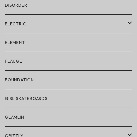
DISORDER
ELECTRIC
ELECTRIC × ON THE ROAM
ELEMENT
アパレル
FLAUGE
帽子
FOUNDATION
サングラス
GIRL SKATEBOARDS
スノーゴーグル
GLAMLIN
アクセサリー・小物
GRIZZLY