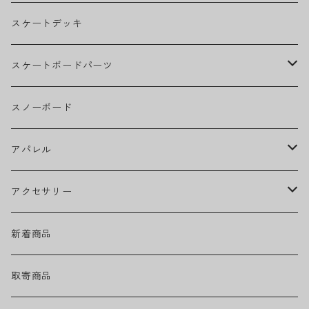
BILLIE EILISH
スケートデッキ
BOB MARLEY
スケートボードパーツ
CAMILA CABELLO
グリップテープ
スノーボード
Ed Sheeran
ウィール
アパレル
EMINEM
ベアリング
ヘッドウェア
アクセサリー
キャップ
GREEN DAY
トラック
ネックウェア
ハードグッズ
新着商品
ハット
GUNS N' ROSES
ヘルメット・プロテクター
トップス
バッグ・ポーチ
取寄商品