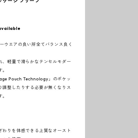
ッケージ ブリーフ
available
アンダーウエアの良い所全てバランス良く
れ、軽量で滑らかなテンセルモダー
す。
e Pouch Technology」のポケッ
り調整したりする必要が無くなりス
す。
ざわりを体感できる上質なオースト