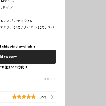
Mサイズ
Lサイズ
% / スパンデック5%
テル54% / ナイロン32% / スパ
l shipping available
d to cart
にお住まいの方向け
通報する
(22)