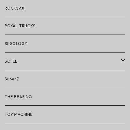
アクセサリー・小物
ROCKSAX
ROYAL TRUCKS
SK8OLOGY
SO ILL
So iLL
Super7
So iLL × ON THE ROAM
THE BEARING
BN3TH × So iLL × ON THE ROAM
TOY MACHINE