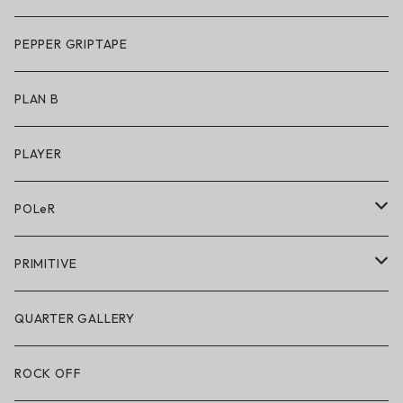
アパレル
サングラス
PEPPER GRIPTAPE
アクセサリー
アンダーウェア
PLAN B
キッズシューズ
シューズ
PLAYER
アクセサリー・小物
POLeR
POLeR × GRIZZLY
PRIMITIVE
POLeR × LAKAI
アパレル
QUARTER GALLERY
アパレル
ハードグッズ
ROCK OFF