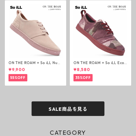
ON THE ROAM × So iLL Nubu
ON THE ROAM × So iLL Eco
ck Wino ライフスタイルシュ
Camo Wino ライフスタイル
¥9,900
¥8,580
ーズ ダーティーピンク オンザ
シューズ カモ オンザローム ジ
ローム ジェイソンモモア OTR
ェイソンモモア OTR スニーカ
55%OFF
35%OFF
スニーカー
ー
SALE商品を見る
CATEGORY