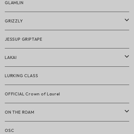
スノーゴーグル
GLAMLIN
アクセサリー・小物
GRIZZLY
GRIZZLY × POLeR
JESSUP GRIPTAPE
アパレル
LAKAI
ハードグッズ
LAKAI × POLeR
LURKING CLASS
LAKAI × CHOCOLATE
OFFICIAL Crown of Laurel
LAKAI × RIPNDIP
ON THE ROAM
シューズ
アパレル
OSC