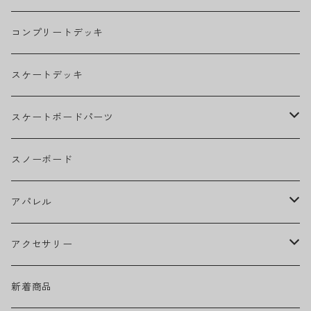
THE BEATLES
コンプリートデッキ
BILLIE EILISH
スケートデッキ
BOB MARLEY
スケートボードパーツ
CAMILA CABELLO
グリップテープ
スノーボード
Ed Sheeran
ウィール
アパレル
EMINEM
ベアリング
ヘッドウェア
アクセサリー
キャップ
GREEN DAY
トラック
ネックウェア
ハードグッズ
新着商品