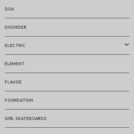
水着/スイムウェア
DGK
DISORDER
ELECTRIC
ELECTRIC × ON THE ROAM
ELEMENT
アパレル
FLAUGE
帽子
FOUNDATION
サングラス
GIRL SKATEBOARDS