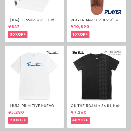
【B品】JESSUP スケートボー
PLAYER Medal ブロンズ Tea
ド グリップテープ ウルトラグ
m Deck P3 スケートボードデ
¥847
¥10,890
リップ ホワイト デッキテープ
ッキ プレイヤー メダル
ジェスアップ ジェサップ
30%OFF
10%OFF
【B品】PRIMITIVE NUEVO SC
ON THE ROAM × So iLL Nako
RIPT HW TEE WHITE ヘビー
a Tee Tシャツ ウルフブラック
¥5,280
¥7,260
ウェイトTシャツ ホワイト プ
オンザローム ジェイソンモモ
リミティブ
ア OTR ビンテージ加工
20%OFF
40%OFF