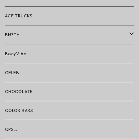
ACE TRUCKS
BN3TH
BN3TH × ON THE ROAM
BodyVibe
ボクサーブリーフ/ショート丈
CELEB
ボクサーブリーフ/ロング丈
CHOCOLATE
ショートパンツ/2 IN 1
COLOR BARS
レギンス/フルレングス10分丈
CPSL.