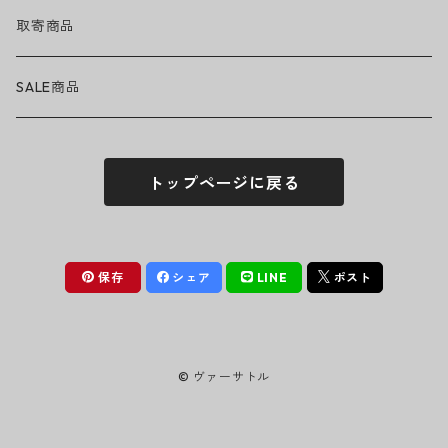
ハット
GUNS N' ROSES
ヘルメット・プロテクター
トップス
バッグ・ポーチ
取寄商品
ニット帽
Tシャツ・ロングTシャツ
LADY GAGA
アクセサリー・小物
ボトムス
サングラス
SALE商品
シュシュ
シャツ
アンダーウェア
LINKIN PARK
ソックス
ゴーグル
トップページに戻る
パーカー・スウェット
パンツ・ズボン
MICHAEL JACKSON
シューズ
ステッカー
ジャケット
MY CHEMICAL ROMANCE
フィギュア
保存
シェア
LINE
ポスト
NICKELBACK
小物
© ヴァーサトル
NIRVANA