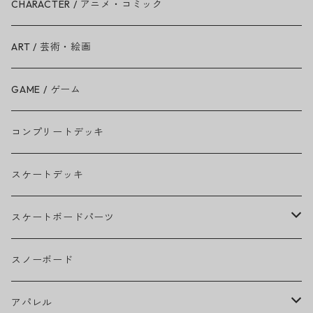
Ariana Grande
CHARACTER / アニメ・コミック
BAD RELIGION
ART / 芸術・絵画
BEASTIE BOYS
GAME / ゲーム
THE BEATLES
コンプリートデッキ
BILLIE EILISH
スケートデッキ
BOB MARLEY
スケートボードパーツ
CAMILA CABELLO
グリップテープ
スノーボード
Ed Sheeran
ウィール
アパレル