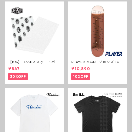
【B品】JESSUP スケートボー
PLAYER Medal ブロンズ Tea
ド グリップテープ ウルトラグ
m Deck P3 スケートボードデ
¥847
¥10,890
リップ ホワイト デッキテープ
ッキ プレイヤー メダル
ジェスアップ ジェサップ
30%OFF
10%OFF