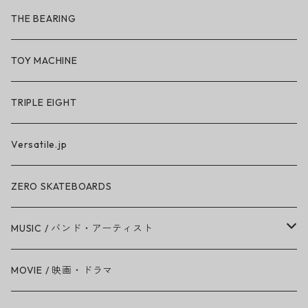
So iLL × ON THE ROAM
THE BEARING
BN3TH × So iLL × ON THE ROAM
TOY MACHINE
TRIPLE EIGHT
Versatile.jp
ZERO SKATEBOARDS
MUSIC / バンド・アーティスト
Amy Winehouse
MOVIE / 映画・ドラマ