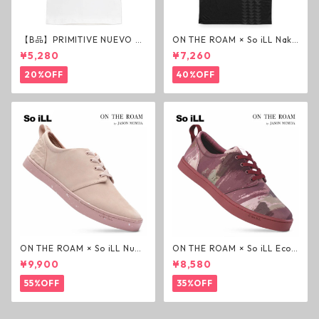
【B品】PRIMITIVE NUEVO SC
ON THE ROAM × So iLL Nako
RIPT HW TEE WHITE ヘビー
a Tee Tシャツ ウルフブラック
¥5,280
¥7,260
ウェイトTシャツ ホワイト プ
オンザローム ジェイソンモモ
リミティブ
ア OTR ビンテージ加工
20%OFF
40%OFF
ON THE ROAM × So iLL Nubu
ON THE ROAM × So iLL Eco
ck Wino ライフスタイルシュ
Camo Wino ライフスタイル
¥9,900
¥8,580
ーズ ダーティーピンク オンザ
シューズ カモ オンザローム ジ
ローム ジェイソンモモア OTR
ェイソンモモア OTR スニーカ
55%OFF
35%OFF
スニーカー
ー