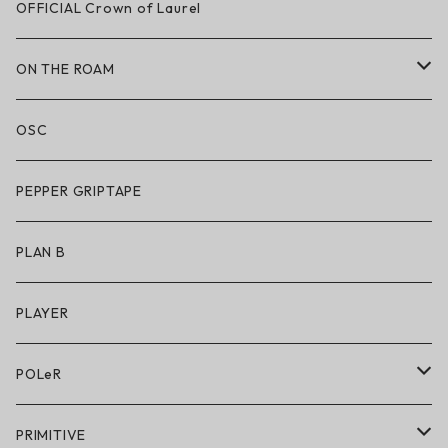
LAKAI × CHOCOLATE
OFFICIAL Crown of Laurel
LAKAI × RIPNDIP
ON THE ROAM
シューズ
アパレル
OSC
アパレル
サングラス
PEPPER GRIPTAPE
アクセサリー
アンダーウェア
PLAN B
キッズシューズ
シューズ
PLAYER
アクセサリー・小物
POLeR
POLeR × GRIZZLY
PRIMITIVE