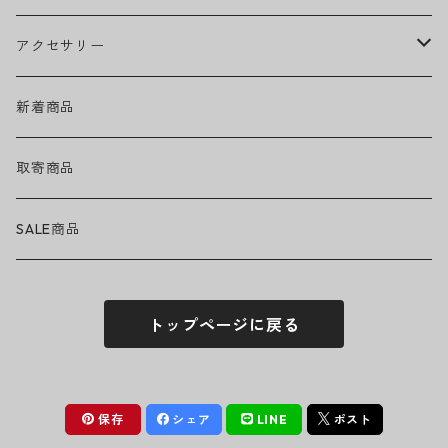
EMINEM
ベアリング
ヘッドウェア
アクセサリー
キャップ
GREEN DAY
トラック
ネックウェア
ハードグッズ
新着商品
ハット
GUNS N' ROSES
ヘルメット・プロテクター
トップス
バッグ・ポーチ
取寄商品
ニット帽
Tシャツ・ロングTシャツ
LADY GAGA
アクセサリー・小物
ボトムス
サングラス
SALE商品
シュシュ
シャツ
アンダーウェア
LINKIN PARK
ソックス
ゴーグル
トップページに戻る
パーカー・スウェット
パンツ・ズボン
MICHAEL JACKSON
シューズ
ステッカー
ジャケット
MY CHEMICAL ROMANCE
フィギュア
保存
シェア
LINE
ポスト