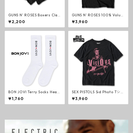
GUNS N' ROSES Boxers Clas
GUNS N' ROSES 100% Volum
sic Logo ボクサーパンツ ブラ
e Tシャツ ブラック ガンズ・
¥2,200
¥3,960
ック ガンズ・アンド・ローゼ
アンド・ローゼズ ハードロッ
ズ ハードロック メタル ブリー
ク メタル グッズ
フ グッズ
BON JOVI Terry Socks Heart
SEX PISTOLS Sid Photo Tシャ
White ソックス ホワイト ボ
ツ ブラック セックス・ピスト
¥1,760
¥3,960
ン・ジョヴィ ハードロック メ
ルズ パンク・ロック シド・ヴ
タル 靴下 グッズ
ィシャス グッズ