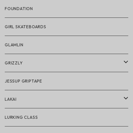
帽子
FOUNDATION
サングラス
GIRL SKATEBOARDS
スノーゴーグル
GLAMLIN
アクセサリー・小物
GRIZZLY
GRIZZLY × POLeR
JESSUP GRIPTAPE
アパレル
LAKAI
ハードグッズ
LAKAI × POLeR
LURKING CLASS