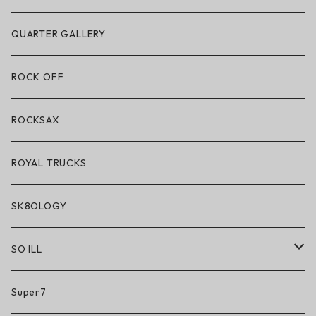
POLeR × LAKAI
アパレル
QUARTER GALLERY
アパレル
ハードグッズ
ROCK OFF
アクセサリー・小物
ROCKSAX
ROYAL TRUCKS
SK8OLOGY
SO ILL
So iLL
Super7