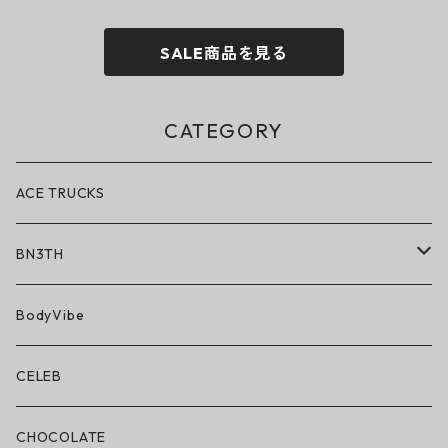
SALE商品を見る
CATEGORY
ACE TRUCKS
BN3TH
BN3TH × ON THE ROAM
BodyVibe
ボクサーブリーフ/ショート丈
CELEB
ボクサーブリーフ/ロング丈
CHOCOLATE