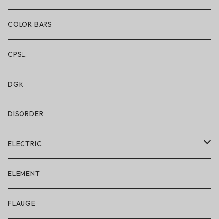
ショートパンツ/2 IN 1
COLOR BARS
レギンス/フルレングス10分丈
CPSL.
水着/スイムウェア
DGK
DISORDER
ELECTRIC
ELECTRIC × ON THE ROAM
ELEMENT
アパレル
FLAUGE