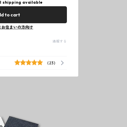
l shipping available
d to cart
にお住まいの方向け
通報する
(23)