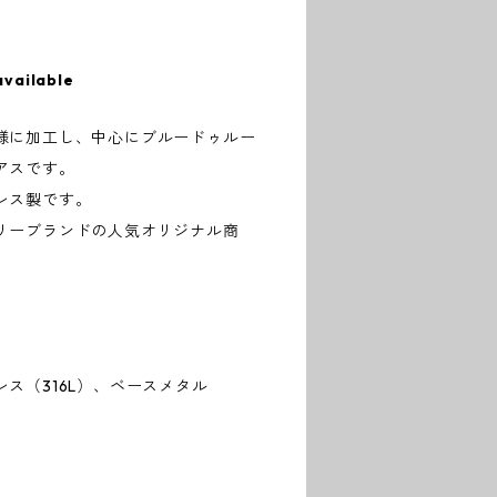
available
様に加工し、中心にブルードゥルー
アスです。
レス製です。
リーブランドの人気オリジナル商
ス（316L）、ベースメタル