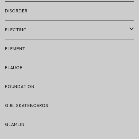
DISORDER
ELECTRIC
ELECTRIC × ON THE ROAM
ELEMENT
アパレル
FLAUGE
帽子
FOUNDATION
サングラス
GIRL SKATEBOARDS
スノーゴーグル
GLAMLIN