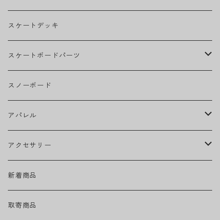
BILLIE EILISH
スケートデッキ
BOB MARLEY
スケートボードパーツ
CAMILA CABELLO
グリップテープ
スノーボード
Ed Sheeran
ウィール
アパレル
EMINEM
ベアリング
ヘッドウェア
アクセサリー
キャップ
GREEN DAY
トラック
ネックウェア
ハードグッズ
新着商品
ハット
GUNS N' ROSES
ヘルメット・プロテクター
トップス
バッグ・ポーチ
取寄商品