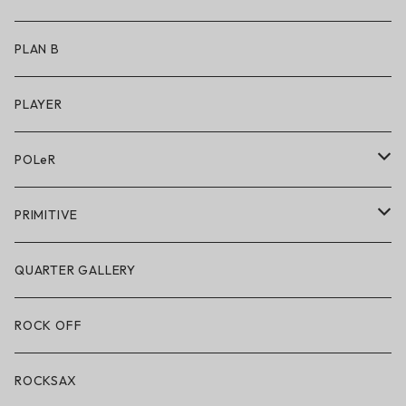
アクセサリー
アンダーウェア
PLAN B
キッズシューズ
シューズ
PLAYER
アクセサリー・小物
POLeR
POLeR × GRIZZLY
PRIMITIVE
POLeR × LAKAI
アパレル
QUARTER GALLERY
アパレル
ハードグッズ
ROCK OFF
アクセサリー・小物
ROCKSAX