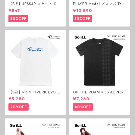
【B品】JESSUP スケートボー
PLAYER Medal ブロンズ Tea
ド グリップテープ ウルトラグ
m Deck P3 スケートボードデ
¥847
¥10,890
リップ ホワイト デッキテープ
ッキ プレイヤー メダル
ジェスアップ ジェサップ
30%OFF
10%OFF
【B品】PRIMITIVE NUEVO SC
ON THE ROAM × So iLL Nako
RIPT HW TEE WHITE ヘビー
a Tee Tシャツ ウルフブラック
¥5,280
¥7,260
ウェイトTシャツ ホワイト プ
オンザローム ジェイソンモモ
リミティブ
ア OTR ビンテージ加工
20%OFF
40%OFF