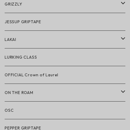
アクセサリー・小物
GRIZZLY
GRIZZLY × POLeR
JESSUP GRIPTAPE
アパレル
LAKAI
ハードグッズ
LAKAI × POLeR
LURKING CLASS
LAKAI × CHOCOLATE
OFFICIAL Crown of Laurel
LAKAI × RIPNDIP
ON THE ROAM
シューズ
アパレル
OSC
アパレル
サングラス
PEPPER GRIPTAPE