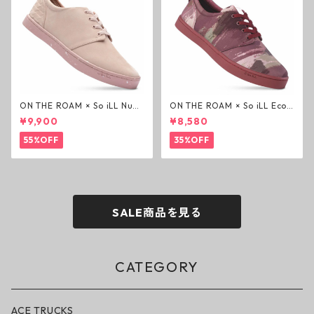
ON THE ROAM × So iLL Nubu
ON THE ROAM × So iLL Eco
ck Wino ライフスタイルシュ
Camo Wino ライフスタイル
¥9,900
¥8,580
ーズ ダーティーピンク オンザ
シューズ カモ オンザローム ジ
ローム ジェイソンモモア OTR
ェイソンモモア OTR スニーカ
55%OFF
35%OFF
スニーカー
ー
SALE商品を見る
CATEGORY
ACE TRUCKS