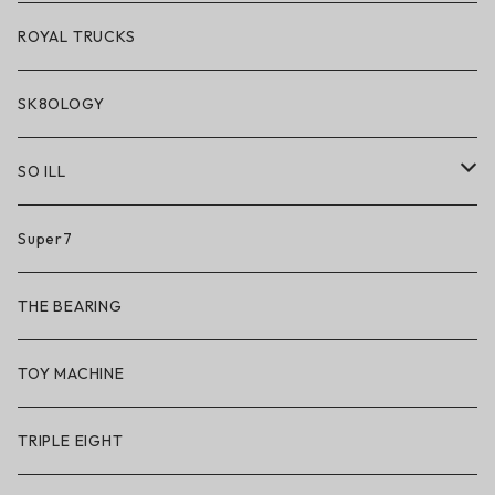
ROYAL TRUCKS
SK8OLOGY
SO ILL
So iLL
Super7
So iLL × ON THE ROAM
THE BEARING
BN3TH × So iLL × ON THE ROAM
TOY MACHINE
TRIPLE EIGHT