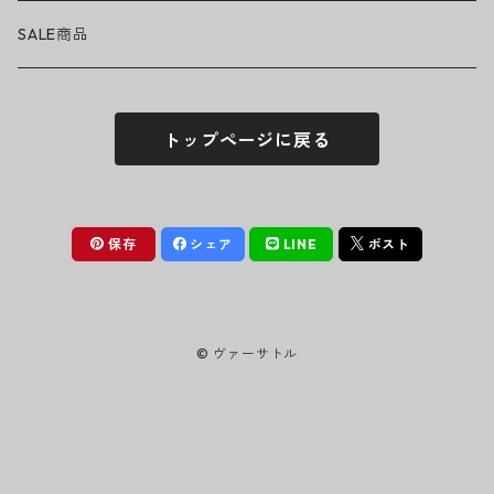
ニット帽
Tシャツ・ロングTシャツ
LADY GAGA
アクセサリー・小物
ボトムス
サングラス
SALE商品
シュシュ
シャツ
アンダーウェア
LINKIN PARK
ソックス
ゴーグル
トップページに戻る
パーカー・スウェット
パンツ・ズボン
MICHAEL JACKSON
シューズ
ステッカー
ジャケット
MY CHEMICAL ROMANCE
フィギュア
保存
シェア
LINE
ポスト
NICKELBACK
小物
© ヴァーサトル
NIRVANA
Oasis