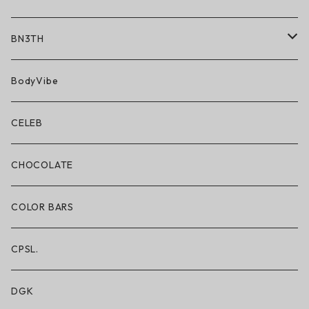
BN3TH
BN3TH × ON THE ROAM
BodyVibe
ボクサーブリーフ/ショート丈
CELEB
ボクサーブリーフ/ロング丈
CHOCOLATE
ショートパンツ/2 IN 1
COLOR BARS
レギンス/フルレングス10分丈
CPSL.
水着/スイムウェア
DGK