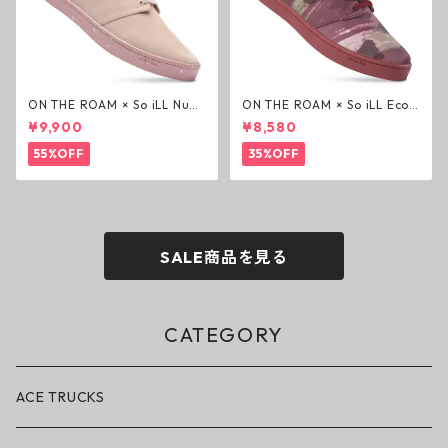
ON THE ROAM × So iLL Nubu
ON THE ROAM × So iLL Eco
ck Wino ライフスタイルシュ
Camo Wino ライフスタイル
¥9,900
¥8,580
ーズ ダーティーピンク オンザ
シューズ カモ オンザローム ジ
ローム ジェイソンモモア OTR
ェイソンモモア OTR スニーカ
55%OFF
35%OFF
スニーカー
ー
SALE商品を見る
CATEGORY
ACE TRUCKS