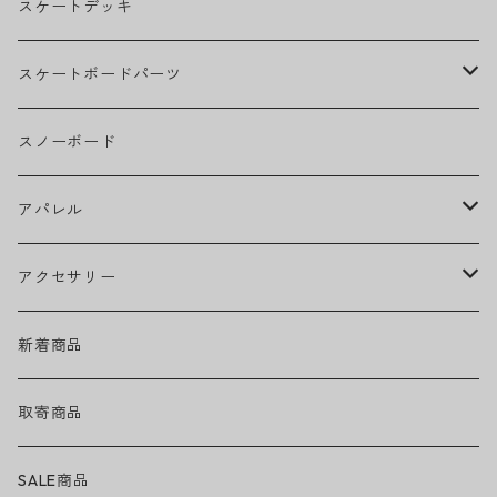
BILLIE EILISH
スケートデッキ
BOB MARLEY
スケートボードパーツ
CAMILA CABELLO
グリップテープ
スノーボード
Ed Sheeran
ウィール
アパレル
EMINEM
ベアリング
ヘッドウェア
アクセサリー
キャップ
GREEN DAY
トラック
ネックウェア
ハードグッズ
新着商品
ハット
GUNS N' ROSES
ヘルメット・プロテクター
トップス
バッグ・ポーチ
取寄商品
ニット帽
Tシャツ・ロングTシャツ
LADY GAGA
アクセサリー・小物
ボトムス
サングラス
SALE商品