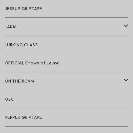
GRIZZLY × POLeR
JESSUP GRIPTAPE
アパレル
LAKAI
ハードグッズ
LAKAI × POLeR
LURKING CLASS
LAKAI × CHOCOLATE
OFFICIAL Crown of Laurel
LAKAI × RIPNDIP
ON THE ROAM
シューズ
アパレル
OSC
アパレル
サングラス
PEPPER GRIPTAPE