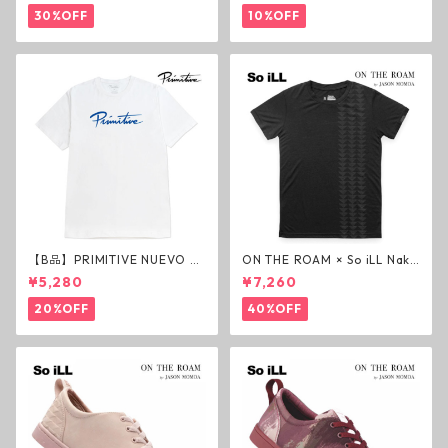
ジェスアップ ジェサップ
30%OFF
10%OFF
【B品】PRIMITIVE NUEVO SC
ON THE ROAM × So iLL Nako
RIPT HW TEE WHITE ヘビー
a Tee Tシャツ ウルフブラック
¥5,280
¥7,260
ウェイトTシャツ ホワイト プ
オンザローム ジェイソンモモ
リミティブ
ア OTR ビンテージ加工
20%OFF
40%OFF