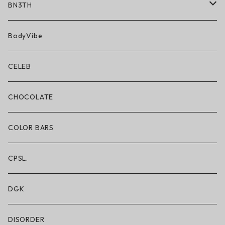
BN3TH
BN3TH × ON THE ROAM
BodyVibe
ボクサーブリーフ/ショート丈
CELEB
ボクサーブリーフ/ロング丈
CHOCOLATE
ショートパンツ/2 IN 1
COLOR BARS
レギンス/フルレングス10分丈
CPSL.
水着/スイムウェア
DGK
DISORDER