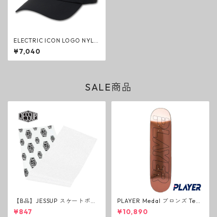
ELECTRIC ICON LOGO NYLO
N CAP BLACK ナイロンキャッ
¥7,040
プ ブラック 帽子 撥水 エレク
トリック グッズ
SALE商品
【B品】JESSUP スケートボー
PLAYER Medal ブロンズ Tea
ド グリップテープ ウルトラグ
m Deck P3 スケートボードデ
¥847
¥10,890
リップ ホワイト デッキテープ
ッキ プレイヤー メダル