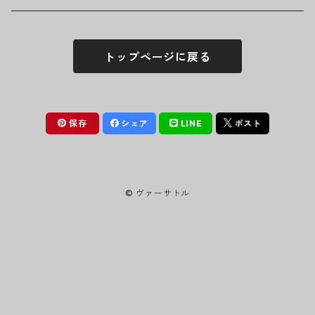
シュシュ
シャツ
アンダーウェア
LINKIN PARK
ソックス
ゴーグル
トップページに戻る
パーカー・スウェット
パンツ・ズボン
MICHAEL JACKSON
シューズ
ステッカー
ジャケット
MY CHEMICAL ROMANCE
フィギュア
保存
シェア
LINE
ポスト
NICKELBACK
小物
© ヴァーサトル
NIRVANA
Oasis
PANTERA