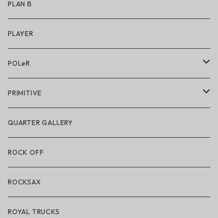
アクセサリー
アンダーウェア
PLAN B
キッズシューズ
シューズ
PLAYER
アクセサリー・小物
POLeR
POLeR × GRIZZLY
PRIMITIVE
POLeR × LAKAI
アパレル
QUARTER GALLERY
アパレル
ハードグッズ
ROCK OFF
アクセサリー・小物
ROCKSAX
ROYAL TRUCKS