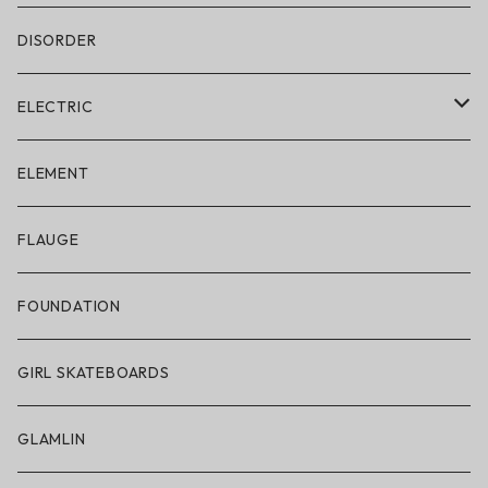
DISORDER
ELECTRIC
ELECTRIC × ON THE ROAM
ELEMENT
アパレル
FLAUGE
帽子
FOUNDATION
サングラス
GIRL SKATEBOARDS
スノーゴーグル
GLAMLIN