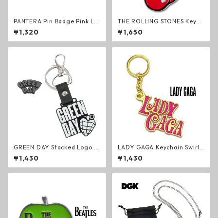
PANTERA Pin Badge Pink Lo
THE ROLLING STONES Keych
go ピンバッジ ロゴ パンテラ
ain Classic Tongue キーリン
¥1,320
¥1,650
グルーヴメタル ヘヴィメタル
グ ザ・ローリング・ストーン
グッズ
ズ ロック ミック・ジャガー キ
ーホルダー グッズ
GREEN DAY Stacked Logo &
LADY GAGA Keychain Swirly
Grenade キーリング 蓄光 グ
Logo キーリング レディー・
¥1,430
¥1,430
リーン・デイ ロック メロコア
ガガ ポップ エレクトロ ダンス
パンク キーホルダー Glow in
キーホルダー グッズ
the Dark グッズ