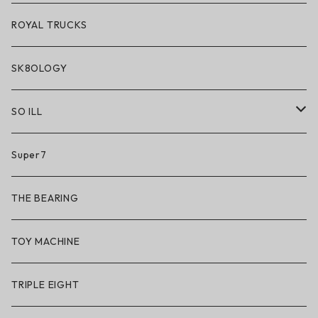
ROYAL TRUCKS
SK8OLOGY
SO ILL
So iLL
Super7
So iLL × ON THE ROAM
THE BEARING
BN3TH × So iLL × ON THE ROAM
TOY MACHINE
TRIPLE EIGHT