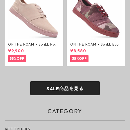
ON THE ROAM × So iLL Nubu
ON THE ROAM × So iLL Eco
ck Wino ライフスタイルシュ
Camo Wino ライフスタイル
¥9,900
¥8,580
ーズ ダーティーピンク オンザ
シューズ カモ オンザローム ジ
ローム ジェイソンモモア OTR
ェイソンモモア OTR スニーカ
55%OFF
35%OFF
スニーカー
ー
SALE商品を見る
CATEGORY
ACE TRUCKS