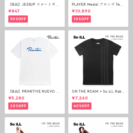
【B品】JESSUP スケートボー
PLAYER Medal ブロンズ Tea
ド グリップテープ ウルトラグ
m Deck P3 スケートボードデ
¥847
¥10,890
リップ ホワイト デッキテープ
ッキ プレイヤー メダル
ジェスアップ ジェサップ
30%OFF
10%OFF
【B品】PRIMITIVE NUEVO SC
ON THE ROAM × So iLL Nako
RIPT HW TEE WHITE ヘビー
a Tee Tシャツ ウルフブラック
¥5,280
¥7,260
ウェイトTシャツ ホワイト プ
オンザローム ジェイソンモモ
リミティブ
ア OTR ビンテージ加工
20%OFF
40%OFF