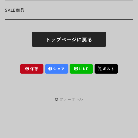
ニット帽
Tシャツ・ロングTシャツ
LADY GAGA
アクセサリー・小物
ボトムス
サングラス
SALE商品
シュシュ
シャツ
アンダーウェア
LINKIN PARK
ソックス
ゴーグル
トップページに戻る
パーカー・スウェット
パンツ・ズボン
MICHAEL JACKSON
シューズ
ステッカー
ジャケット
MY CHEMICAL ROMANCE
フィギュア
保存
シェア
LINE
ポスト
NICKELBACK
小物
© ヴァーサトル
NIRVANA
Oasis