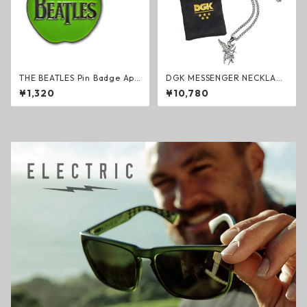
THE BEATLES Pin Badge App
DGK MESSENGER NECKLACE
le Logo ピンバッジ ザ・ビー
ネックレス シルバー スカルマ
¥1,320
¥10,780
トルズ ロック ジョン・レノン
スク エンジェル スケートボー
アップル・コア グッズ
ド アクセサリー