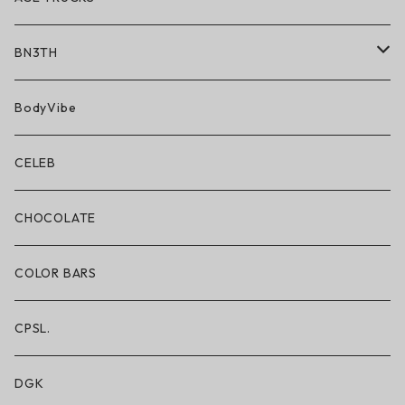
BN3TH
BN3TH × ON THE ROAM
BodyVibe
ボクサーブリーフ/ショート丈
CELEB
ボクサーブリーフ/ロング丈
CHOCOLATE
ショートパンツ/2 IN 1
COLOR BARS
レギンス/フルレングス10分丈
CPSL.
水着/スイムウェア
DGK