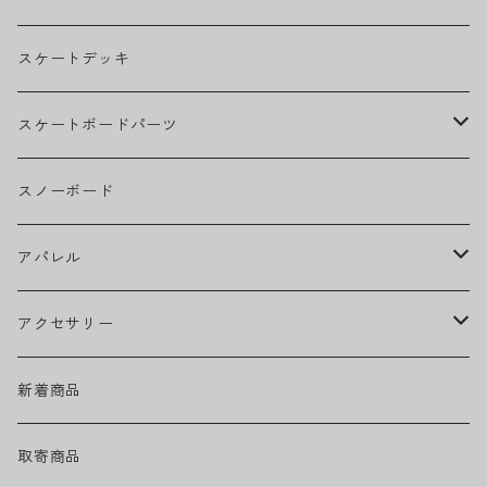
BILLIE EILISH
スケートデッキ
BOB MARLEY
スケートボードパーツ
CAMILA CABELLO
グリップテープ
スノーボード
Ed Sheeran
ウィール
アパレル
EMINEM
ベアリング
ヘッドウェア
アクセサリー
キャップ
GREEN DAY
トラック
ネックウェア
ハードグッズ
新着商品
ハット
GUNS N' ROSES
ヘルメット・プロテクター
トップス
バッグ・ポーチ
取寄商品