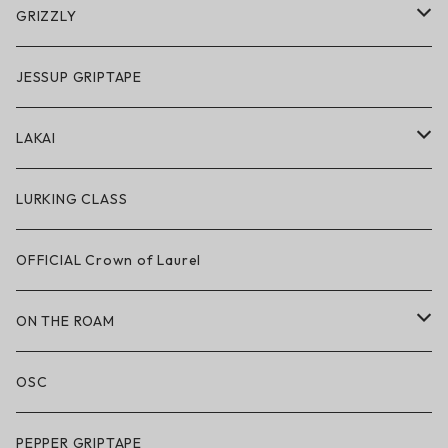
アクセサリー・小物
GRIZZLY
GRIZZLY × POLeR
JESSUP GRIPTAPE
アパレル
LAKAI
ハードグッズ
LAKAI × POLeR
LURKING CLASS
LAKAI × CHOCOLATE
OFFICIAL Crown of Laurel
LAKAI × RIPNDIP
ON THE ROAM
シューズ
アパレル
OSC
アパレル
サングラス
PEPPER GRIPTAPE