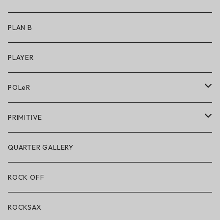
アクセサリー
アンダーウェア
PLAN B
キッズシューズ
シューズ
PLAYER
アクセサリー・小物
POLeR
POLeR × GRIZZLY
PRIMITIVE
POLeR × LAKAI
アパレル
QUARTER GALLERY
アパレル
ハードグッズ
ROCK OFF
アクセサリー・小物
ROCKSAX