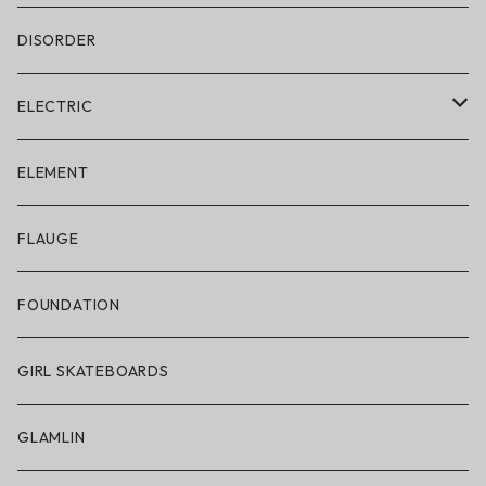
DISORDER
ELECTRIC
ELECTRIC × ON THE ROAM
ELEMENT
アパレル
FLAUGE
帽子
FOUNDATION
サングラス
GIRL SKATEBOARDS
スノーゴーグル
GLAMLIN