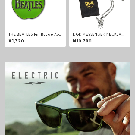
THE BEATLES Pin Badge App
DGK MESSENGER NECKLACE
le Logo ピンバッジ ザ・ビー
ネックレス シルバー スカルマ
¥1,320
¥10,780
トルズ ロック ジョン・レノン
スク エンジェル スケートボー
アップル・コア グッズ
ド アクセサリー