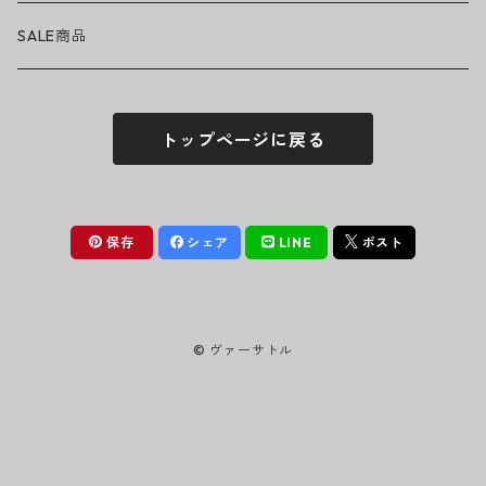
ニット帽
Tシャツ・ロングTシャツ
LADY GAGA
アクセサリー・小物
ボトムス
サングラス
SALE商品
シュシュ
シャツ
アンダーウェア
LINKIN PARK
ソックス
ゴーグル
トップページに戻る
パーカー・スウェット
パンツ・ズボン
MICHAEL JACKSON
シューズ
ステッカー
ジャケット
MY CHEMICAL ROMANCE
フィギュア
保存
シェア
LINE
ポスト
NICKELBACK
小物
© ヴァーサトル
NIRVANA
Oasis