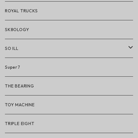
ROYAL TRUCKS
SK8OLOGY
SO ILL
So iLL
Super7
So iLL × ON THE ROAM
THE BEARING
BN3TH × So iLL × ON THE ROAM
TOY MACHINE
TRIPLE EIGHT