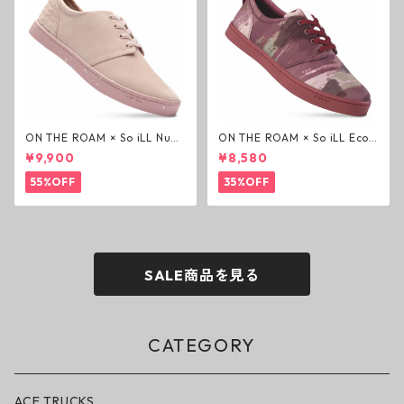
ON THE ROAM × So iLL Nubu
ON THE ROAM × So iLL Eco
ck Wino ライフスタイルシュ
Camo Wino ライフスタイル
¥9,900
¥8,580
ーズ ダーティーピンク オンザ
シューズ カモ オンザローム ジ
ローム ジェイソンモモア OTR
ェイソンモモア OTR スニーカ
55%OFF
35%OFF
スニーカー
ー
SALE商品を見る
CATEGORY
ACE TRUCKS