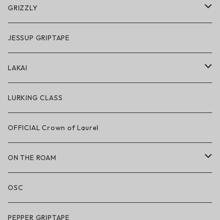
アクセサリー・小物
GRIZZLY
GRIZZLY × POLeR
JESSUP GRIPTAPE
アパレル
LAKAI
ハードグッズ
LAKAI × POLeR
LURKING CLASS
LAKAI × CHOCOLATE
OFFICIAL Crown of Laurel
LAKAI × RIPNDIP
ON THE ROAM
シューズ
アパレル
OSC
アパレル
サングラス
PEPPER GRIPTAPE