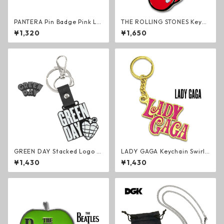
PANTERA Pin Badge Pink Lo
THE ROLLING STONES Keych
go ピンバッジ ロゴ パンテラ
ain Classic Tongue キーリン
¥1,320
¥1,650
グルーヴメタル ヘヴィメタル
グ ザ・ローリング・ストーン
グッズ
ズ ロック ミック・ジャガー キ
ーホルダー グッズ
GREEN DAY Stacked Logo &
LADY GAGA Keychain Swirly
Grenade キーリング 蓄光 グ
Logo キーリング レディー・
¥1,430
¥1,430
リーン・デイ ロック メロコア
ガガ ポップ エレクトロ ダンス
パンク キーホルダー Glow in
キーホルダー グッズ
the Dark グッズ