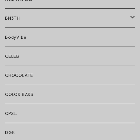
BN3TH
BN3TH × ON THE ROAM
BodyVibe
ボクサーブリーフ/ショート丈
CELEB
ボクサーブリーフ/ロング丈
CHOCOLATE
ショートパンツ/2 IN 1
COLOR BARS
レギンス/フルレングス10分丈
CPSL.
水着/スイムウェア
DGK