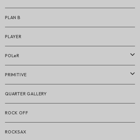
アクセサリー
アンダーウェア
PLAN B
キッズシューズ
シューズ
PLAYER
アクセサリー・小物
POLeR
POLeR × GRIZZLY
PRIMITIVE
POLeR × LAKAI
アパレル
QUARTER GALLERY
アパレル
ハードグッズ
ROCK OFF
アクセサリー・小物
ROCKSAX