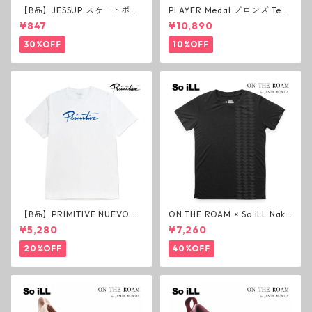
【B品】JESSUP スケートボー
PLAYER Medal ブロンズ Tea
ド グリップテープ ウルトラグ
m Deck P3 スケートボードデ
¥847
¥10,890
リップ ホワイト デッキテープ
ッキ プレイヤー メダル
ジェスアップ ジェサップ
30%OFF
10%OFF
【B品】PRIMITIVE NUEVO SC
ON THE ROAM × So iLL Nako
RIPT HW TEE WHITE ヘビー
a Tee Tシャツ ウルフブラック
¥5,280
¥7,260
ウェイトTシャツ ホワイト プ
オンザローム ジェイソンモモ
リミティブ
ア OTR ビンテージ加工
20%OFF
40%OFF