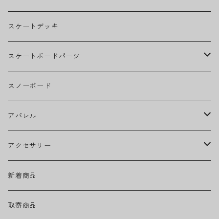
BILLIE EILISH
スケートデッキ
BOB MARLEY
スケートボードパーツ
CAMILA CABELLO
グリップテープ
スノーボード
Ed Sheeran
ウィール
アパレル
EMINEM
ベアリング
ヘッドウェア
アクセサリー
キャップ
GREEN DAY
トラック
ネックウェア
ハードグッズ
新着商品
ハット
GUNS N' ROSES
ヘルメット・プロテクター
トップス
バッグ・ポーチ
取寄商品