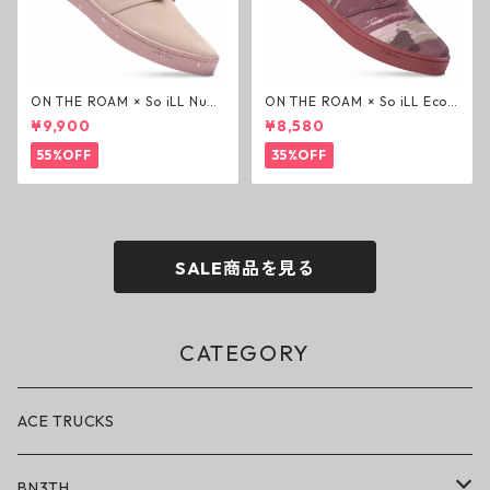
ON THE ROAM × So iLL Nubu
ON THE ROAM × So iLL Eco
ck Wino ライフスタイルシュ
Camo Wino ライフスタイル
¥9,900
¥8,580
ーズ ダーティーピンク オンザ
シューズ カモ オンザローム ジ
ローム ジェイソンモモア OTR
ェイソンモモア OTR スニーカ
55%OFF
35%OFF
スニーカー
ー
SALE商品を見る
CATEGORY
ACE TRUCKS
BN3TH