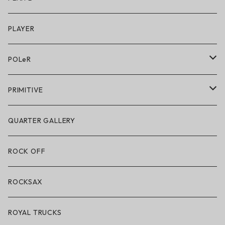
キッズシューズ
シューズ
PLAYER
アクセサリー・小物
POLeR
POLeR × GRIZZLY
PRIMITIVE
POLeR × LAKAI
アパレル
QUARTER GALLERY
アパレル
ハードグッズ
ROCK OFF
アクセサリー・小物
ROCKSAX
ROYAL TRUCKS