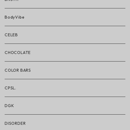
BN3TH × ON THE ROAM
BodyVibe
ボクサーブリーフ/ショート丈
CELEB
ボクサーブリーフ/ロング丈
CHOCOLATE
ショートパンツ/2 IN 1
COLOR BARS
レギンス/フルレングス10分丈
CPSL.
水着/スイムウェア
DGK
DISORDER