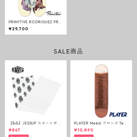
PRIMITIVE RODRIGUEZ PRO
CESS Deck デッキ 2枚セット
¥29,700
スケートボード プリミティブ
SALE商品
【B品】JESSUP スケートボー
PLAYER Medal ブロンズ Tea
ド グリップテープ ウルトラグ
m Deck P3 スケートボードデ
¥847
¥10,890
リップ ホワイト デッキテープ
ッキ プレイヤー メダル
ジェスアップ ジェサップ