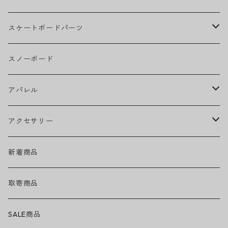
BOB MARLEY
スケートボードパーツ
CAMILA CABELLO
グリップテープ
スノーボード
Ed Sheeran
ウィール
アパレル
EMINEM
ベアリング
ヘッドウェア
アクセサリー
キャップ
GREEN DAY
トラック
ネックウェア
ハードグッズ
新着商品
ハット
GUNS N' ROSES
ヘルメット・プロテクター
トップス
バッグ・ポーチ
取寄商品
ニット帽
Tシャツ・ロングTシャツ
LADY GAGA
アクセサリー・小物
ボトムス
サングラス
SALE商品