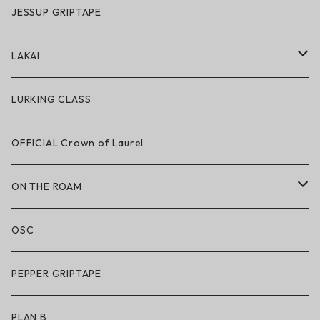
GRIZZLY × POLeR
JESSUP GRIPTAPE
アパレル
LAKAI
ハードグッズ
LAKAI × POLeR
LURKING CLASS
LAKAI × CHOCOLATE
OFFICIAL Crown of Laurel
LAKAI × RIPNDIP
ON THE ROAM
シューズ
アパレル
OSC
アパレル
サングラス
PEPPER GRIPTAPE
アクセサリー
アンダーウェア
PLAN B