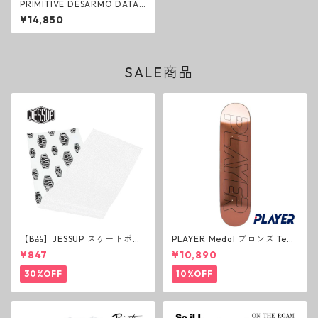
PRIMITIVE DESARMO DATA
BLACK SILVER Deck デッキ
¥14,850
スケートボード プリミティブ
SALE商品
【B品】JESSUP スケートボー
PLAYER Medal ブロンズ Tea
ド グリップテープ ウルトラグ
m Deck P3 スケートボードデ
¥847
¥10,890
リップ ホワイト デッキテープ
ッキ プレイヤー メダル
ジェスアップ ジェサップ
30%OFF
10%OFF