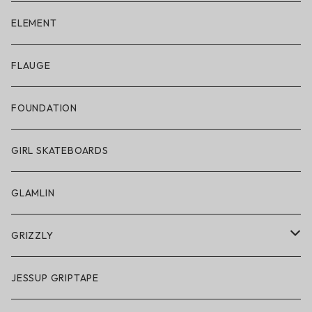
ELECTRIC × ON THE ROAM
ELEMENT
アパレル
FLAUGE
帽子
FOUNDATION
サングラス
GIRL SKATEBOARDS
スノーゴーグル
GLAMLIN
アクセサリー・小物
GRIZZLY
GRIZZLY × POLeR
JESSUP GRIPTAPE