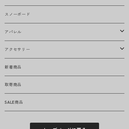
CAMILA CABELLO
グリップテープ
スノーボード
Ed Sheeran
ウィール
アパレル
EMINEM
ベアリング
ヘッドウェア
アクセサリー
キャップ
GREEN DAY
トラック
ネックウェア
ハードグッズ
新着商品
ハット
GUNS N' ROSES
ヘルメット・プロテクター
トップス
バッグ・ポーチ
取寄商品
ニット帽
Tシャツ・ロングTシャツ
LADY GAGA
アクセサリー・小物
ボトムス
サングラス
SALE商品
シュシュ
シャツ
アンダーウェア
LINKIN PARK
ソックス
ゴーグル