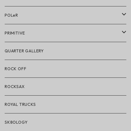
アクセサリー・小物
POLeR
POLeR × GRIZZLY
PRIMITIVE
POLeR × LAKAI
アパレル
QUARTER GALLERY
アパレル
ハードグッズ
ROCK OFF
アクセサリー・小物
ROCKSAX
ROYAL TRUCKS
SK8OLOGY