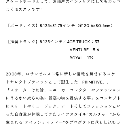
スケートボードとして、お部屋のインテリアにしてもカッコ
よくおススメです！
【ボードサイズ】8.125×31.75インチ（約20.6×80.6cm）
【推奨トラック】8.125インチ／ACE TRUCK：33
VENTURE：5.6
ROYAL：139
2008年、ロサンゼルスに常に新しい情報を発信するスケー
トセレクトブティックとして誕生した「PRIMITIVE」。
「スケーターは勿論、スニーカーコレクターやファッション
にうるさい奴らの為に最高の物を提供する事」をコンセプト
にスケートやミュージック、アートそしてファッションとい
った自身達が体現してきたライフスタイル“カルチャー”から
生まれる“アイデンティティー”をプロダクトに落とし込むラ