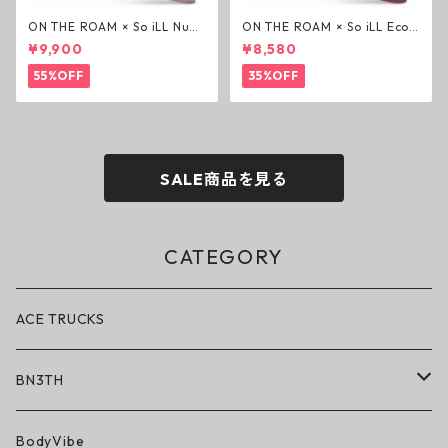
ON THE ROAM × So iLL Nubu
ON THE ROAM × So iLL Eco
ck Wino ライフスタイルシュ
Camo Wino ライフスタイル
¥9,900
¥8,580
ーズ ダーティーピンク オンザ
シューズ カモ オンザローム ジ
ローム ジェイソンモモア OTR
ェイソンモモア OTR スニーカ
55%OFF
35%OFF
スニーカー
ー
SALE商品を見る
CATEGORY
ACE TRUCKS
BN3TH
BN3TH × ON THE ROAM
BodyVibe