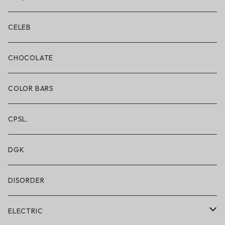
ボクサーブリーフ/ショート丈
CELEB
ボクサーブリーフ/ロング丈
CHOCOLATE
ショートパンツ/2 IN 1
COLOR BARS
レギンス/フルレングス10分丈
CPSL.
水着/スイムウェア
DGK
DISORDER
ELECTRIC