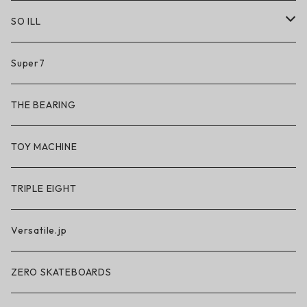
SO ILL
So iLL
Super7
So iLL × ON THE ROAM
THE BEARING
BN3TH × So iLL × ON THE ROAM
TOY MACHINE
TRIPLE EIGHT
Versatile.jp
ZERO SKATEBOARDS