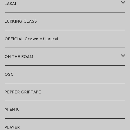
アパレル
LAKAI
ハードグッズ
LAKAI × POLeR
LURKING CLASS
LAKAI × CHOCOLATE
OFFICIAL Crown of Laurel
LAKAI × RIPNDIP
ON THE ROAM
シューズ
アパレル
OSC
アパレル
サングラス
PEPPER GRIPTAPE
アクセサリー
アンダーウェア
PLAN B
キッズシューズ
シューズ
PLAYER