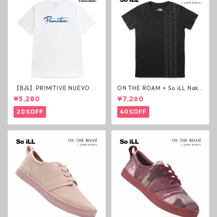
【B品】PRIMITIVE NUEVO SC
ON THE ROAM × So iLL Nako
RIPT HW TEE WHITE ヘビー
a Tee Tシャツ ウルフブラック
¥5,280
¥7,260
ウェイトTシャツ ホワイト プ
オンザローム ジェイソンモモ
リミティブ
ア OTR ビンテージ加工
20%OFF
40%OFF