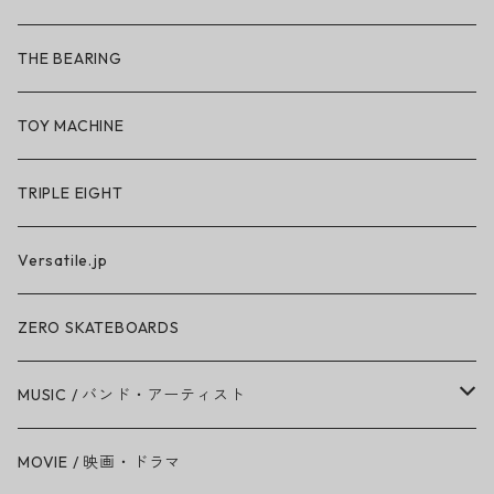
So iLL × ON THE ROAM
THE BEARING
BN3TH × So iLL × ON THE ROAM
TOY MACHINE
TRIPLE EIGHT
Versatile.jp
ZERO SKATEBOARDS
MUSIC / バンド・アーティスト
Amy Winehouse
MOVIE / 映画・ドラマ