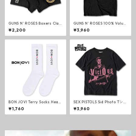
GUNS N' ROSES Boxers Clas
GUNS N' ROSES 100% Volum
sic Logo ボクサーパンツ ブラ
e Tシャツ ブラック ガンズ・
¥2,200
¥3,960
ック ガンズ・アンド・ローゼ
アンド・ローゼズ ハードロッ
ズ ハードロック メタル ブリー
ク メタル グッズ
フ グッズ
BON JOVI Terry Socks Heart
SEX PISTOLS Sid Photo Tシャ
White ソックス ホワイト ボ
ツ ブラック セックス・ピスト
¥1,760
¥3,960
ン・ジョヴィ ハードロック メ
ルズ パンク・ロック シド・ヴ
タル 靴下 グッズ
ィシャス グッズ