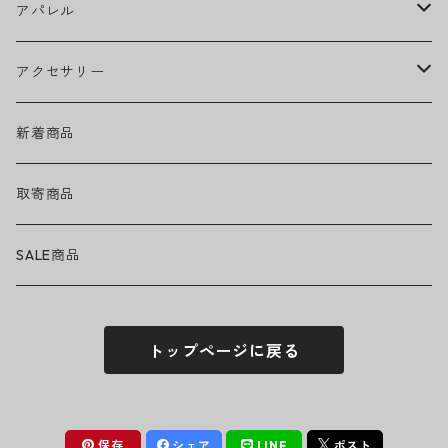
Ed Sheeran
ウィール
アパレル
EMINEM
ベアリング
ヘッドウェア
アクセサリー
キャップ
GREEN DAY
トラック
ネックウェア
ハードグッズ
新着商品
ハット
GUNS N' ROSES
ヘルメット・プロテクター
トップス
バッグ・ポーチ
取寄商品
ニット帽
Tシャツ・ロングTシャツ
LADY GAGA
アクセサリー・小物
ボトムス
サングラス
SALE商品
シュシュ
シャツ
アンダーウェア
LINKIN PARK
ソックス
ゴーグル
トップページに戻る
パーカー・スウェット
パンツ・ズボン
MICHAEL JACKSON
シューズ
ステッカー
ジャケット
MY CHEMICAL ROMANCE
フィギュア
保存
シェア
LINE
ポスト