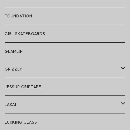
帽子
FOUNDATION
サングラス
GIRL SKATEBOARDS
スノーゴーグル
GLAMLIN
アクセサリー・小物
GRIZZLY
GRIZZLY × POLeR
JESSUP GRIPTAPE
アパレル
LAKAI
ハードグッズ
LAKAI × POLeR
LURKING CLASS