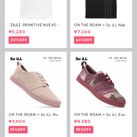
【B品】PRIMITIVE NUEVO SC
ON THE ROAM × So iLL Nako
RIPT HW TEE WHITE ヘビー
a Tee Tシャツ ウルフブラック
¥5,280
¥7,260
ウェイトTシャツ ホワイト プ
オンザローム ジェイソンモモ
リミティブ
ア OTR ビンテージ加工
20%OFF
40%OFF
ON THE ROAM × So iLL Nubu
ON THE ROAM × So iLL Eco
ck Wino ライフスタイルシュ
Camo Wino ライフスタイル
¥9,900
¥8,580
ーズ ダーティーピンク オンザ
シューズ カモ オンザローム ジ
ローム ジェイソンモモア OTR
ェイソンモモア OTR スニーカ
55%OFF
35%OFF
スニーカー
ー