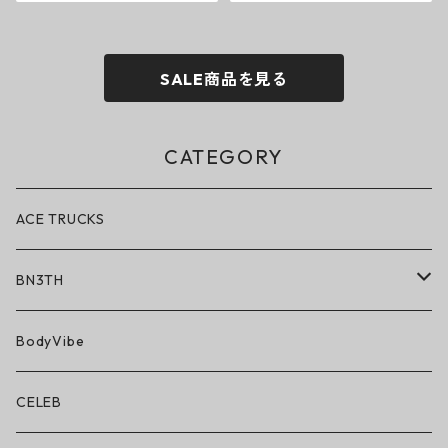
SALE商品を見る
CATEGORY
ACE TRUCKS
BN3TH
BN3TH × ON THE ROAM
BodyVibe
ボクサーブリーフ/ショート丈
CELEB