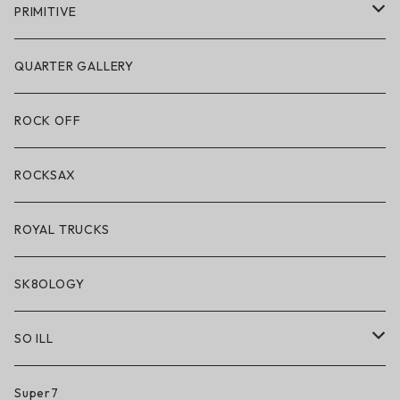
POLeR × GRIZZLY
PRIMITIVE
POLeR × LAKAI
アパレル
QUARTER GALLERY
アパレル
ハードグッズ
ROCK OFF
アクセサリー・小物
ROCKSAX
ROYAL TRUCKS
SK8OLOGY
SO ILL
So iLL
Super7