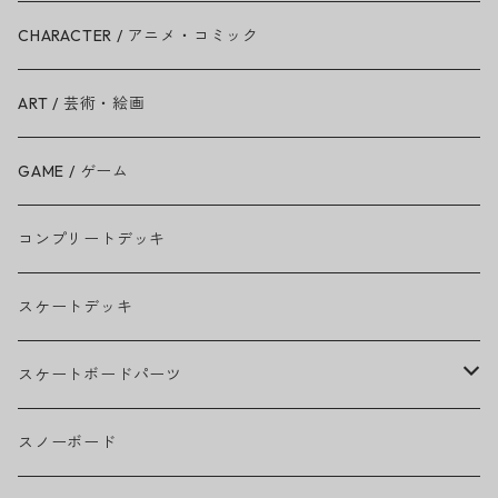
Ariana Grande
CHARACTER / アニメ・コミック
BAD RELIGION
ART / 芸術・絵画
BEASTIE BOYS
GAME / ゲーム
THE BEATLES
コンプリートデッキ
BILLIE EILISH
スケートデッキ
BOB MARLEY
スケートボードパーツ
CAMILA CABELLO
グリップテープ
スノーボード