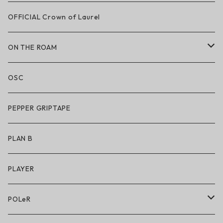
LAKAI × CHOCOLATE
OFFICIAL Crown of Laurel
LAKAI × RIPNDIP
ON THE ROAM
シューズ
アパレル
OSC
アパレル
サングラス
PEPPER GRIPTAPE
アクセサリー
アンダーウェア
PLAN B
キッズシューズ
シューズ
PLAYER
アクセサリー・小物
POLeR