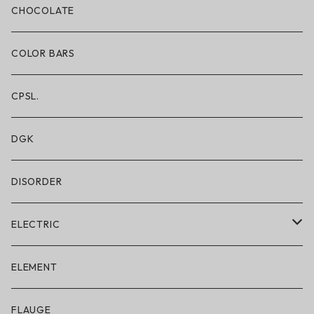
ボクサーブリーフ/ロング丈
CHOCOLATE
ショートパンツ/2 IN 1
COLOR BARS
レギンス/フルレングス10分丈
CPSL.
水着/スイムウェア
DGK
DISORDER
ELECTRIC
ELECTRIC × ON THE ROAM
ELEMENT
アパレル
FLAUGE