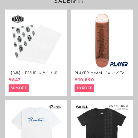
SALE商品
【B品】JESSUP スケートボー
PLAYER Medal ブロンズ Tea
ド グリップテープ ウルトラグ
m Deck P3 スケートボードデ
¥847
¥10,890
リップ ホワイト デッキテープ
ッキ プレイヤー メダル
ジェスアップ ジェサップ
30%OFF
10%OFF