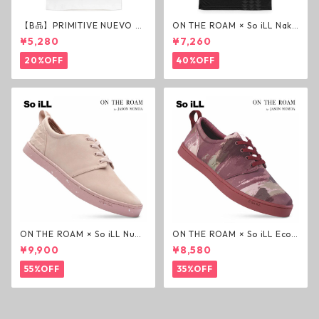
【B品】PRIMITIVE NUEVO SC
ON THE ROAM × So iLL Nako
RIPT HW TEE WHITE ヘビー
a Tee Tシャツ ウルフブラック
¥5,280
¥7,260
ウェイトTシャツ ホワイト プ
オンザローム ジェイソンモモ
リミティブ
ア OTR ビンテージ加工
20%OFF
40%OFF
ON THE ROAM × So iLL Nubu
ON THE ROAM × So iLL Eco
ck Wino ライフスタイルシュ
Camo Wino ライフスタイル
¥9,900
¥8,580
ーズ ダーティーピンク オンザ
シューズ カモ オンザローム ジ
ローム ジェイソンモモア OTR
ェイソンモモア OTR スニーカ
55%OFF
35%OFF
スニーカー
ー