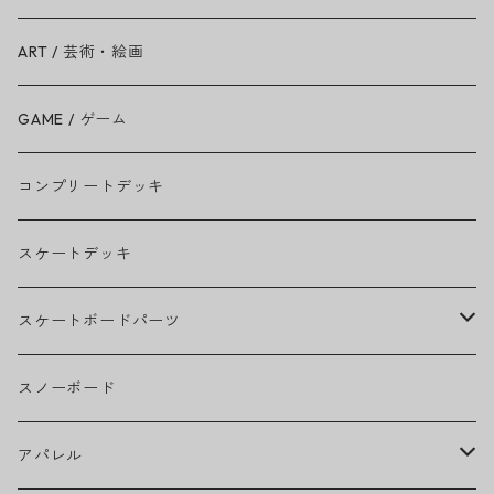
BAD RELIGION
ART / 芸術・絵画
BEASTIE BOYS
GAME / ゲーム
THE BEATLES
コンプリートデッキ
BILLIE EILISH
スケートデッキ
BOB MARLEY
スケートボードパーツ
CAMILA CABELLO
グリップテープ
スノーボード
Ed Sheeran
ウィール
アパレル