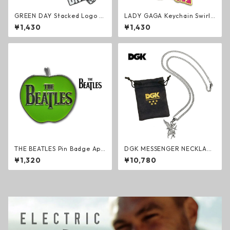
GREEN DAY Stacked Logo &
LADY GAGA Keychain Swirly
Grenade キーリング 蓄光 グ
Logo キーリング レディー・
¥1,430
¥1,430
リーン・デイ ロック メロコア
ガガ ポップ エレクトロ ダンス
パンク キーホルダー Glow in
キーホルダー グッズ
the Dark グッズ
THE BEATLES Pin Badge App
DGK MESSENGER NECKLACE
le Logo ピンバッジ ザ・ビー
ネックレス シルバー スカルマ
¥1,320
¥10,780
トルズ ロック ジョン・レノン
スク エンジェル スケートボー
アップル・コア グッズ
ド アクセサリー