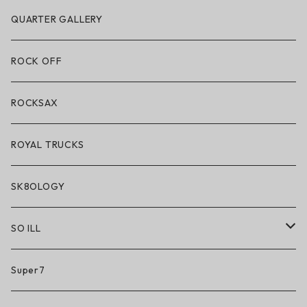
POLeR × LAKAI
アパレル
QUARTER GALLERY
アパレル
ハードグッズ
ROCK OFF
アクセサリー・小物
ROCKSAX
ROYAL TRUCKS
SK8OLOGY
SO ILL
So iLL
Super7