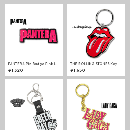
PANTERA Pin Badge Pink Lo
THE ROLLING STONES Keych
go ピンバッジ ロゴ パンテラ
ain Classic Tongue キーリン
¥1,320
¥1,650
グルーヴメタル ヘヴィメタル
グ ザ・ローリング・ストーン
グッズ
ズ ロック ミック・ジャガー キ
ーホルダー グッズ