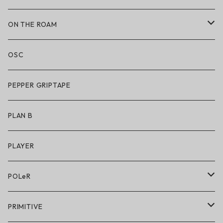
LAKAI × RIPNDIP
ON THE ROAM
シューズ
アパレル
OSC
アパレル
サングラス
PEPPER GRIPTAPE
アクセサリー
アンダーウェア
PLAN B
キッズシューズ
シューズ
PLAYER
アクセサリー・小物
POLeR
POLeR × GRIZZLY
PRIMITIVE