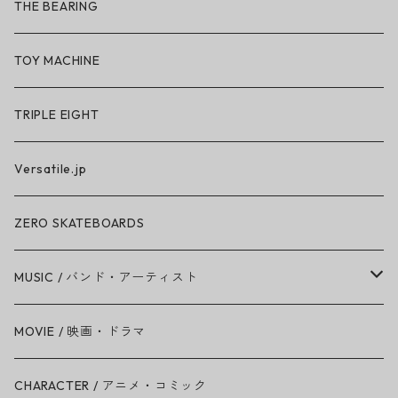
So iLL × ON THE ROAM
THE BEARING
BN3TH × So iLL × ON THE ROAM
TOY MACHINE
TRIPLE EIGHT
Versatile.jp
ZERO SKATEBOARDS
MUSIC / バンド・アーティスト
Amy Winehouse
MOVIE / 映画・ドラマ
Ariana Grande
CHARACTER / アニメ・コミック