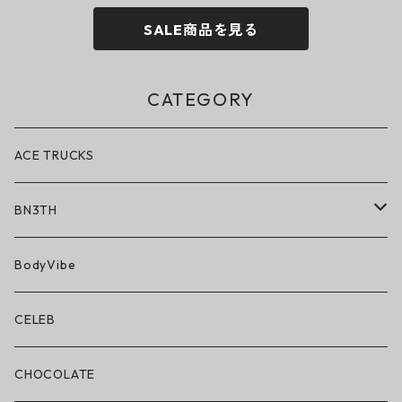
SALE商品を見る
CATEGORY
ACE TRUCKS
BN3TH
BN3TH × ON THE ROAM
BodyVibe
ボクサーブリーフ/ショート丈
CELEB
ボクサーブリーフ/ロング丈
CHOCOLATE