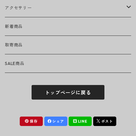
EMINEM
ベアリング
ヘッドウェア
アクセサリー
キャップ
GREEN DAY
トラック
ネックウェア
ハードグッズ
新着商品
ハット
GUNS N' ROSES
ヘルメット・プロテクター
トップス
バッグ・ポーチ
取寄商品
ニット帽
Tシャツ・ロングTシャツ
LADY GAGA
アクセサリー・小物
ボトムス
サングラス
SALE商品
シュシュ
シャツ
アンダーウェア
LINKIN PARK
ソックス
ゴーグル
トップページに戻る
パーカー・スウェット
パンツ・ズボン
MICHAEL JACKSON
シューズ
ステッカー
ジャケット
MY CHEMICAL ROMANCE
フィギュア
保存
シェア
LINE
ポスト