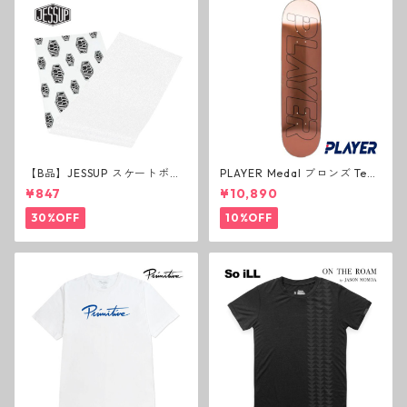
【B品】JESSUP スケートボー
PLAYER Medal ブロンズ Tea
ド グリップテープ ウルトラグ
m Deck P3 スケートボードデ
¥847
¥10,890
リップ ホワイト デッキテープ
ッキ プレイヤー メダル
ジェスアップ ジェサップ
30%OFF
10%OFF