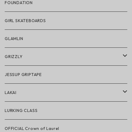
帽子
FOUNDATION
サングラス
GIRL SKATEBOARDS
スノーゴーグル
GLAMLIN
アクセサリー・小物
GRIZZLY
GRIZZLY × POLeR
JESSUP GRIPTAPE
アパレル
LAKAI
ハードグッズ
LAKAI × POLeR
LURKING CLASS
LAKAI × CHOCOLATE
OFFICIAL Crown of Laurel