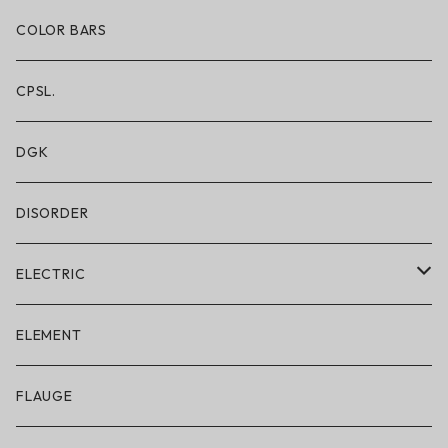
ショートパンツ/2 IN 1
COLOR BARS
レギンス/フルレングス10分丈
CPSL.
水着/スイムウェア
DGK
DISORDER
ELECTRIC
ELECTRIC × ON THE ROAM
ELEMENT
アパレル
FLAUGE