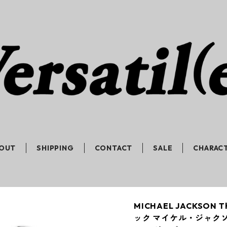
OUT
SHIPPING
CONTACT
SALE
CHARAC
MICHAEL JACKSON T
ック マイケル・ジャク