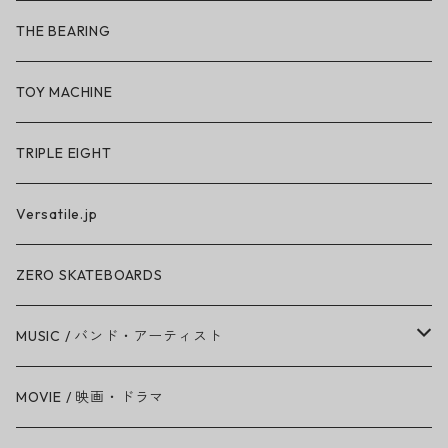
So iLL × ON THE ROAM
THE BEARING
BN3TH × So iLL × ON THE ROAM
TOY MACHINE
TRIPLE EIGHT
Versatile.jp
ZERO SKATEBOARDS
MUSIC / バンド・アーティスト
Amy Winehouse
MOVIE / 映画・ドラマ