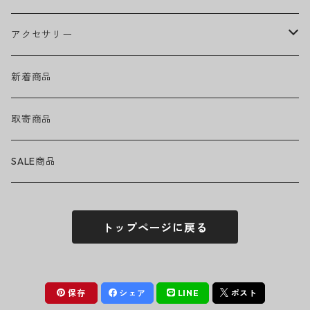
EMINEM
ベアリング
ヘッドウェア
アクセサリー
キャップ
GREEN DAY
トラック
ネックウェア
ハードグッズ
新着商品
ハット
GUNS N' ROSES
ヘルメット・プロテクター
トップス
バッグ・ポーチ
取寄商品
ニット帽
Tシャツ・ロングTシャツ
LADY GAGA
アクセサリー・小物
ボトムス
サングラス
SALE商品
シュシュ
シャツ
アンダーウェア
LINKIN PARK
ソックス
ゴーグル
トップページに戻る
パーカー・スウェット
パンツ・ズボン
MICHAEL JACKSON
シューズ
ステッカー
ジャケット
MY CHEMICAL ROMANCE
フィギュア
保存
シェア
LINE
ポスト