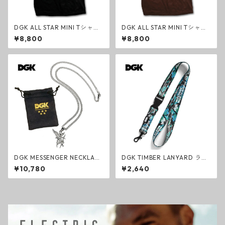
DGK ALL STAR MINI Tシャツ
DGK ALL STAR MINI Tシャツ
BLACK クラシック ブラック
DARK CHOCOLATE クラシッ
¥8,800
¥8,800
スケートボード オールスター
ク ダークチョコレート スケー
ミニ
トボード オールスター ミニ
DGK MESSENGER NECKLACE
DGK TIMBER LANYARD ラン
ネックレス シルバー スカルマ
ヤード TREE CAMO ファッシ
¥10,780
¥2,640
スク エンジェル スケートボー
ョン ネックストラップ スケー
ド アクセサリー
トボード