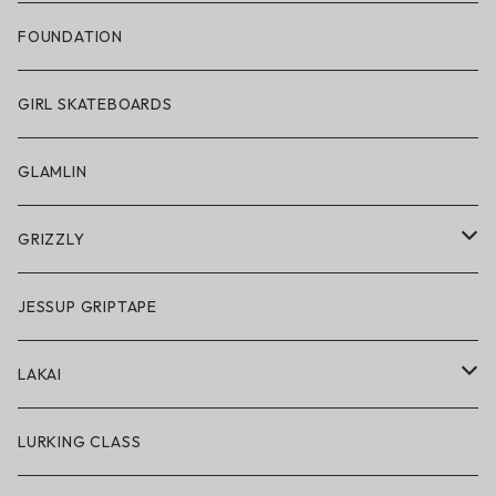
帽子
FOUNDATION
サングラス
GIRL SKATEBOARDS
スノーゴーグル
GLAMLIN
アクセサリー・小物
GRIZZLY
GRIZZLY × POLeR
JESSUP GRIPTAPE
アパレル
LAKAI
ハードグッズ
LAKAI × POLeR
LURKING CLASS