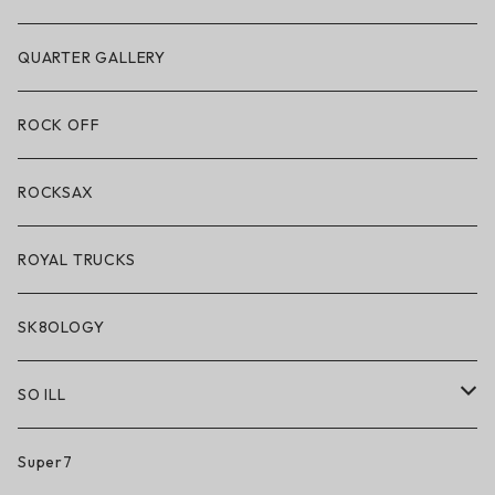
POLeR × LAKAI
アパレル
QUARTER GALLERY
アパレル
ハードグッズ
ROCK OFF
アクセサリー・小物
ROCKSAX
ROYAL TRUCKS
SK8OLOGY
SO ILL
So iLL
Super7