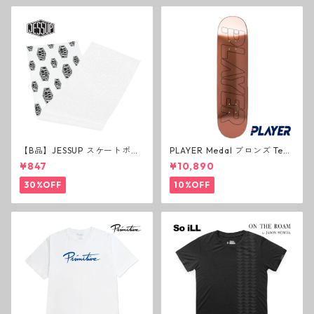
【B品】JESSUP スケートボー
PLAYER Medal ブロンズ Tea
ド グリップテープ ウルトラグ
m Deck P3 スケートボードデ
¥847
¥10,890
リップ ホワイト デッキテープ
ッキ プレイヤー メダル
ジェスアップ ジェサップ
30%OFF
10%OFF