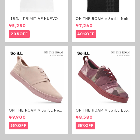
【B品】PRIMITIVE NUEVO SC
ON THE ROAM × So iLL Nako
RIPT HW TEE WHITE ヘビー
a Tee Tシャツ ウルフブラック
¥5,280
¥7,260
ウェイトTシャツ ホワイト プ
オンザローム ジェイソンモモ
リミティブ
ア OTR ビンテージ加工
20%OFF
40%OFF
ON THE ROAM × So iLL Nubu
ON THE ROAM × So iLL Eco
ck Wino ライフスタイルシュ
Camo Wino ライフスタイル
¥9,900
¥8,580
ーズ ダーティーピンク オンザ
シューズ カモ オンザローム ジ
ローム ジェイソンモモア OTR
ェイソンモモア OTR スニーカ
55%OFF
35%OFF
スニーカー
ー