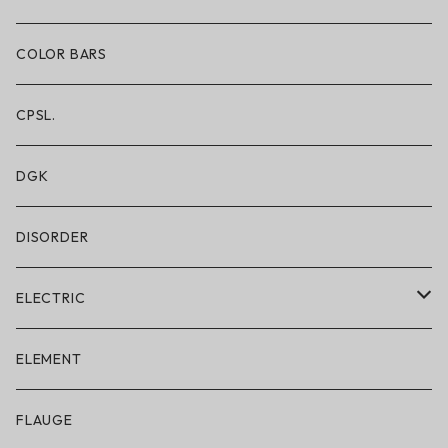
ショートパンツ/2 IN 1
COLOR BARS
レギンス/フルレングス10分丈
CPSL.
水着/スイムウェア
DGK
DISORDER
ELECTRIC
ELECTRIC × ON THE ROAM
ELEMENT
アパレル
FLAUGE