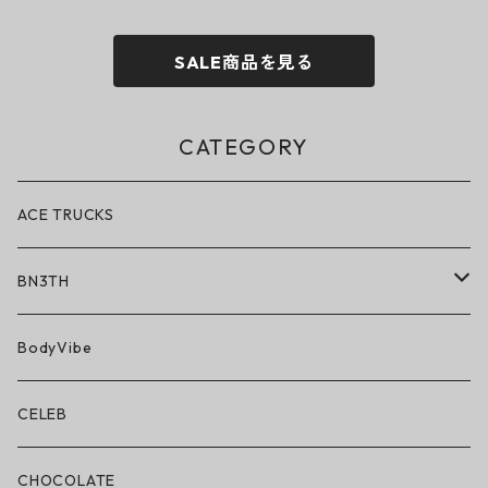
SALE商品を見る
CATEGORY
ACE TRUCKS
BN3TH
BN3TH × ON THE ROAM
BodyVibe
ボクサーブリーフ/ショート丈
CELEB
ボクサーブリーフ/ロング丈
CHOCOLATE