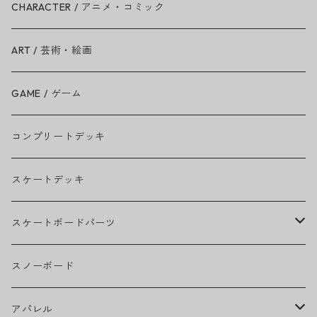
Ariana Grande
CHARACTER / アニメ・コミック
BAD RELIGION
ART / 芸術・絵画
BEASTIE BOYS
GAME / ゲーム
THE BEATLES
コンプリートデッキ
BILLIE EILISH
スケートデッキ
BOB MARLEY
スケートボードパーツ
CAMILA CABELLO
グリップテープ
スノーボード
Ed Sheeran
ウィール
アパレル