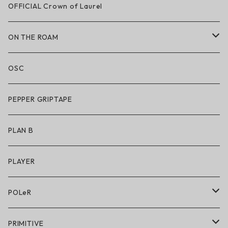
LAKAI × CHOCOLATE
OFFICIAL Crown of Laurel
LAKAI × RIPNDIP
ON THE ROAM
シューズ
アパレル
OSC
アパレル
サングラス
PEPPER GRIPTAPE
アクセサリー
アンダーウェア
PLAN B
キッズシューズ
シューズ
PLAYER
アクセサリー・小物
POLeR
POLeR × GRIZZLY
PRIMITIVE