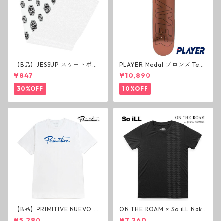
【B品】JESSUP スケートボー
PLAYER Medal ブロンズ Tea
ド グリップテープ ウルトラグ
m Deck P3 スケートボードデ
¥847
¥10,890
リップ ホワイト デッキテープ
ッキ プレイヤー メダル
ジェスアップ ジェサップ
30%OFF
10%OFF
【B品】PRIMITIVE NUEVO SC
ON THE ROAM × So iLL Nako
RIPT HW TEE WHITE ヘビー
a Tee Tシャツ ウルフブラック
¥5,280
¥7,260