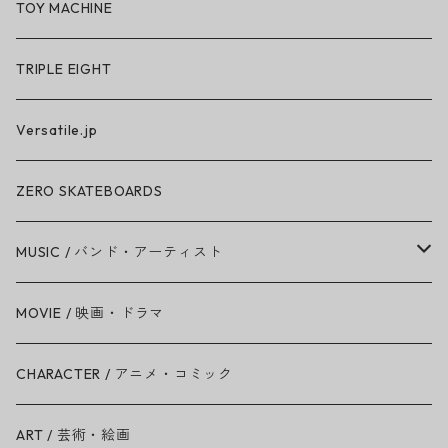
BN3TH × So iLL × ON THE ROAM
TOY MACHINE
TRIPLE EIGHT
Versatile.jp
ZERO SKATEBOARDS
MUSIC / バンド・アーティスト
Amy Winehouse
MOVIE / 映画・ドラマ
Ariana Grande
CHARACTER / アニメ・コミック
BAD RELIGION
ART / 芸術・絵画