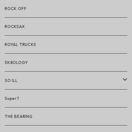
アパレル
ハードグッズ
ROCK OFF
アクセサリー・小物
ROCKSAX
ROYAL TRUCKS
SK8OLOGY
SO ILL
So iLL
Super7
So iLL × ON THE ROAM
THE BEARING