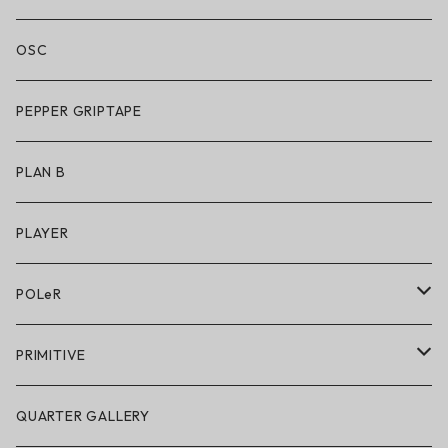
シューズ
アパレル
OSC
アパレル
サングラス
PEPPER GRIPTAPE
アクセサリー
アンダーウェア
PLAN B
キッズシューズ
シューズ
PLAYER
アクセサリー・小物
POLeR
POLeR × GRIZZLY
PRIMITIVE
POLeR × LAKAI
アパレル
QUARTER GALLERY