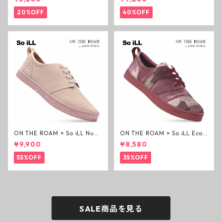
ウェイトTシャツ ホワイト プ
オンザローム ジェイソンモモ
リミティブ
ア OTR ビンテージ加工
20%OFF
40%OFF
ON THE ROAM × So iLL Nubu
ON THE ROAM × So iLL Eco
ck Wino ライフスタイルシュ
Camo Wino ライフスタイル
¥9,900
¥8,580
ーズ ダーティーピンク オンザ
シューズ カモ オンザローム ジ
ローム ジェイソンモモア OTR
ェイソンモモア OTR スニーカ
55%OFF
35%OFF
スニーカー
ー
SALE商品を見る