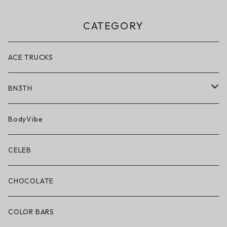
CATEGORY
ACE TRUCKS
BN3TH
BN3TH × ON THE ROAM
BodyVibe
ボクサーブリーフ/ショート丈
CELEB
ボクサーブリーフ/ロング丈
CHOCOLATE
ショートパンツ/2 IN 1
COLOR BARS