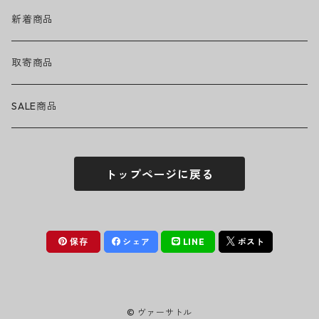
キャップ
GREEN DAY
トラック
ネックウェア
ハードグッズ
新着商品
ハット
GUNS N' ROSES
ヘルメット・プロテクター
トップス
バッグ・ポーチ
取寄商品
ニット帽
Tシャツ・ロングTシャツ
LADY GAGA
アクセサリー・小物
ボトムス
サングラス
SALE商品
シュシュ
シャツ
アンダーウェア
LINKIN PARK
ソックス
ゴーグル
トップページに戻る
パーカー・スウェット
パンツ・ズボン
MICHAEL JACKSON
シューズ
ステッカー
ジャケット
MY CHEMICAL ROMANCE
フィギュア
保存
シェア
LINE
ポスト
NICKELBACK
小物
© ヴァーサトル