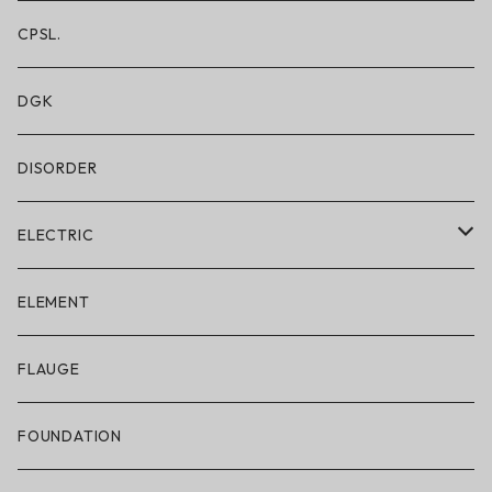
レギンス/フルレングス10分丈
CPSL.
水着/スイムウェア
DGK
DISORDER
ELECTRIC
ELECTRIC × ON THE ROAM
ELEMENT
アパレル
FLAUGE
帽子
FOUNDATION