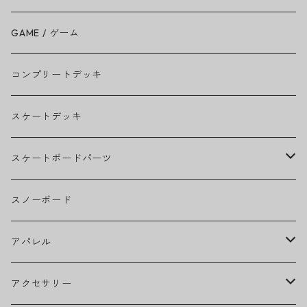
BEASTIE BOYS
GAME / ゲーム
THE BEATLES
コンプリートデッキ
BILLIE EILISH
スケートデッキ
BOB MARLEY
スケートボードパーツ
CAMILA CABELLO
グリップテープ
スノーボード
Ed Sheeran
ウィール
アパレル
EMINEM
ベアリング
ヘッドウェア
アクセサリー