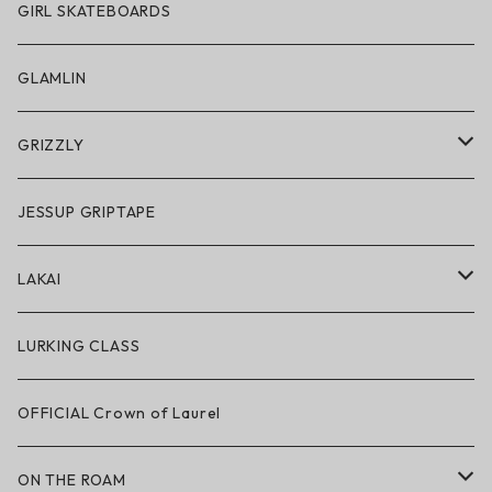
サングラス
GIRL SKATEBOARDS
スノーゴーグル
GLAMLIN
アクセサリー・小物
GRIZZLY
GRIZZLY × POLeR
JESSUP GRIPTAPE
アパレル
LAKAI
ハードグッズ
LAKAI × POLeR
LURKING CLASS
LAKAI × CHOCOLATE
OFFICIAL Crown of Laurel
LAKAI × RIPNDIP
ON THE ROAM