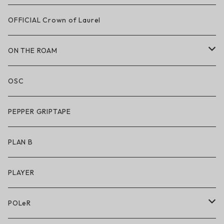
LAKAI × CHOCOLATE
OFFICIAL Crown of Laurel
LAKAI × RIPNDIP
ON THE ROAM
シューズ
アパレル
OSC
アパレル
サングラス
PEPPER GRIPTAPE
アクセサリー
アンダーウェア
PLAN B
キッズシューズ
シューズ
PLAYER
アクセサリー・小物
POLeR