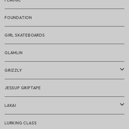
FLAUGE
帽子
FOUNDATION
サングラス
GIRL SKATEBOARDS
スノーゴーグル
GLAMLIN
アクセサリー・小物
GRIZZLY
GRIZZLY × POLeR
JESSUP GRIPTAPE
アパレル
LAKAI
ハードグッズ
LAKAI × POLeR
LURKING CLASS