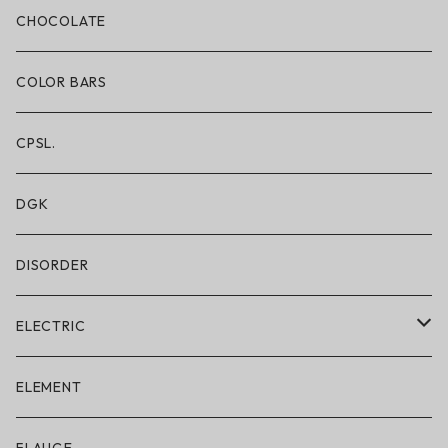
ボクサーブリーフ/ロング丈
CHOCOLATE
ショートパンツ/2 IN 1
COLOR BARS
レギンス/フルレングス10分丈
CPSL.
水着/スイムウェア
DGK
DISORDER
ELECTRIC
ELECTRIC × ON THE ROAM
ELEMENT
アパレル