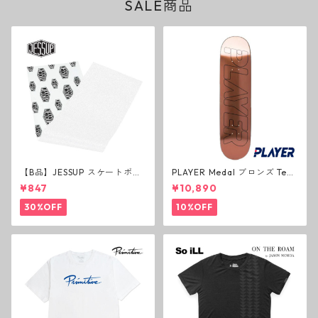
SALE商品
【B品】JESSUP スケートボー
PLAYER Medal ブロンズ Tea
ド グリップテープ ウルトラグ
m Deck P3 スケートボードデ
¥847
¥10,890
リップ ホワイト デッキテープ
ッキ プレイヤー メダル
ジェスアップ ジェサップ
30%OFF
10%OFF