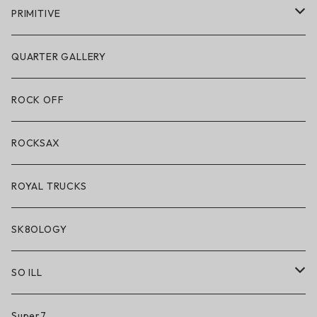
POLeR × GRIZZLY
PRIMITIVE
POLeR × LAKAI
アパレル
QUARTER GALLERY
アパレル
ハードグッズ
ROCK OFF
アクセサリー・小物
ROCKSAX
ROYAL TRUCKS
SK8OLOGY
SO ILL
So iLL
Super7