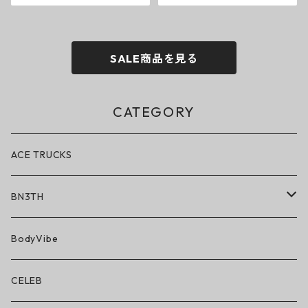
SALE商品を見る
CATEGORY
ACE TRUCKS
BN3TH
BN3TH × ON THE ROAM
BodyVibe
ボクサーブリーフ/ショート丈
CELEB