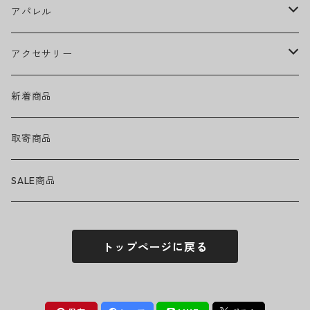
Ed Sheeran
ウィール
アパレル
EMINEM
ベアリング
ヘッドウェア
アクセサリー
キャップ
GREEN DAY
トラック
ネックウェア
ハードグッズ
新着商品
ハット
GUNS N' ROSES
ヘルメット・プロテクター
トップス
バッグ・ポーチ
取寄商品
ニット帽
Tシャツ・ロングTシャツ
LADY GAGA
アクセサリー・小物
ボトムス
サングラス
SALE商品
シュシュ
シャツ
アンダーウェア
LINKIN PARK
ソックス
ゴーグル
トップページに戻る
パーカー・スウェット
パンツ・ズボン
MICHAEL JACKSON
シューズ
ステッカー
ジャケット
MY CHEMICAL ROMANCE
フィギュア