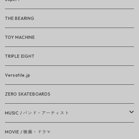
So iLL × ON THE ROAM
THE BEARING
BN3TH × So iLL × ON THE ROAM
TOY MACHINE
TRIPLE EIGHT
Versatile.jp
ZERO SKATEBOARDS
MUSIC / バンド・アーティスト
Amy Winehouse
MOVIE / 映画・ドラマ