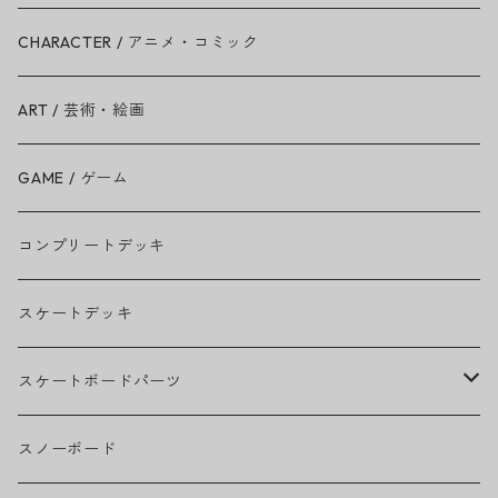
Ariana Grande
CHARACTER / アニメ・コミック
BAD RELIGION
ART / 芸術・絵画
BEASTIE BOYS
GAME / ゲーム
THE BEATLES
コンプリートデッキ
BILLIE EILISH
スケートデッキ
BOB MARLEY
スケートボードパーツ
CAMILA CABELLO
グリップテープ
スノーボード