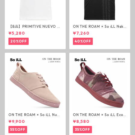
【B品】PRIMITIVE NUEVO SC
ON THE ROAM × So iLL Nako
RIPT HW TEE WHITE ヘビー
a Tee Tシャツ ウルフブラック
¥5,280
¥7,260
ウェイトTシャツ ホワイト プ
オンザローム ジェイソンモモ
リミティブ
ア OTR ビンテージ加工
20%OFF
40%OFF
ON THE ROAM × So iLL Nubu
ON THE ROAM × So iLL Eco
ck Wino ライフスタイルシュ
Camo Wino ライフスタイル
¥9,900
¥8,580
ーズ ダーティーピンク オンザ
シューズ カモ オンザローム ジ
ローム ジェイソンモモア OTR
ェイソンモモア OTR スニーカ
55%OFF
35%OFF
スニーカー
ー