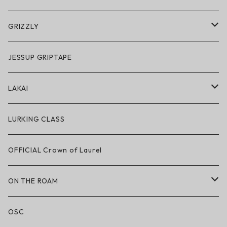
アクセサリー・小物
GRIZZLY
GRIZZLY × POLeR
JESSUP GRIPTAPE
アパレル
LAKAI
ハードグッズ
LAKAI × POLeR
LURKING CLASS
LAKAI × CHOCOLATE
OFFICIAL Crown of Laurel
LAKAI × RIPNDIP
ON THE ROAM
シューズ
アパレル
OSC