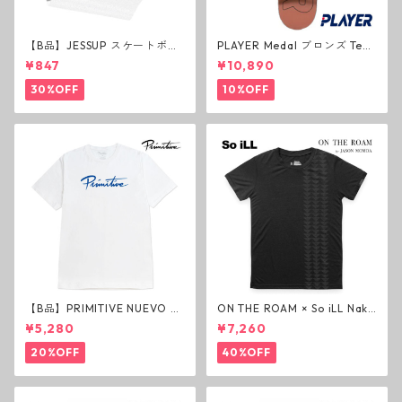
【B品】JESSUP スケートボー
PLAYER Medal ブロンズ Tea
ド グリップテープ ウルトラグ
m Deck P3 スケートボードデ
¥847
¥10,890
リップ ホワイト デッキテープ
ッキ プレイヤー メダル
ジェスアップ ジェサップ
30%OFF
10%OFF
【B品】PRIMITIVE NUEVO SC
ON THE ROAM × So iLL Nako
RIPT HW TEE WHITE ヘビー
a Tee Tシャツ ウルフブラック
¥5,280
¥7,260
ウェイトTシャツ ホワイト プ
オンザローム ジェイソンモモ
リミティブ
ア OTR ビンテージ加工
20%OFF
40%OFF