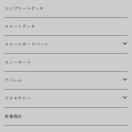
THE BEATLES
コンプリートデッキ
BILLIE EILISH
スケートデッキ
BOB MARLEY
スケートボードパーツ
CAMILA CABELLO
グリップテープ
スノーボード
Ed Sheeran
ウィール
アパレル
EMINEM
ベアリング
ヘッドウェア
アクセサリー
キャップ
GREEN DAY
トラック
ネックウェア
ハードグッズ
新着商品
ハット