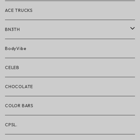
ACE TRUCKS
BN3TH
BN3TH × ON THE ROAM
BodyVibe
ボクサーブリーフ/ショート丈
CELEB
ボクサーブリーフ/ロング丈
CHOCOLATE
ショートパンツ/2 IN 1
COLOR BARS
レギンス/フルレングス10分丈
CPSL.