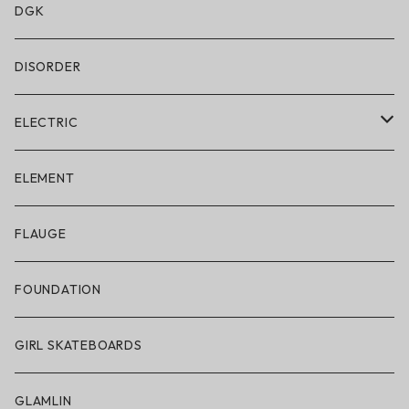
水着/スイムウェア
DGK
DISORDER
ELECTRIC
ELECTRIC × ON THE ROAM
ELEMENT
アパレル
FLAUGE
帽子
FOUNDATION
サングラス
GIRL SKATEBOARDS
スノーゴーグル
GLAMLIN