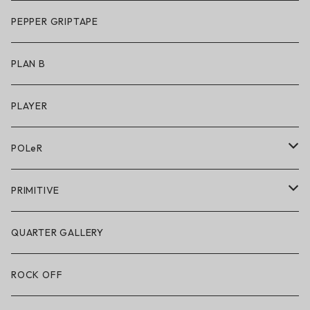
アパレル
サングラス
PEPPER GRIPTAPE
アクセサリー
アンダーウェア
PLAN B
キッズシューズ
シューズ
PLAYER
アクセサリー・小物
POLeR
POLeR × GRIZZLY
PRIMITIVE
POLeR × LAKAI
アパレル
QUARTER GALLERY
アパレル
ハードグッズ
ROCK OFF