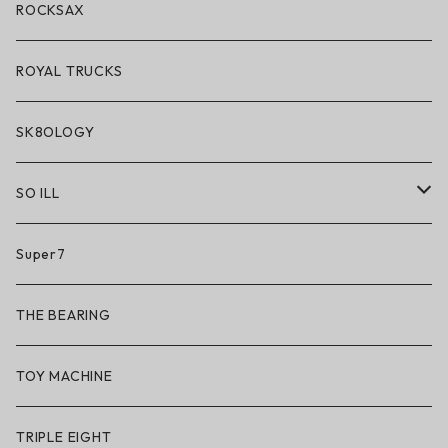
アクセサリー・小物
ROCKSAX
ROYAL TRUCKS
SK8OLOGY
SO ILL
So iLL
Super7
So iLL × ON THE ROAM
THE BEARING
BN3TH × So iLL × ON THE ROAM
TOY MACHINE
TRIPLE EIGHT