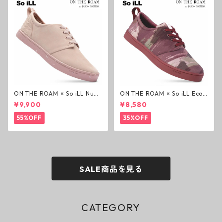
ON THE ROAM × So iLL Nubu
ON THE ROAM × So iLL Eco
ck Wino ライフスタイルシュ
Camo Wino ライフスタイル
¥9,900
¥8,580
ーズ ダーティーピンク オンザ
シューズ カモ オンザローム ジ
ローム ジェイソンモモア OTR
ェイソンモモア OTR スニーカ
55%OFF
35%OFF
スニーカー
ー
SALE商品を見る
CATEGORY