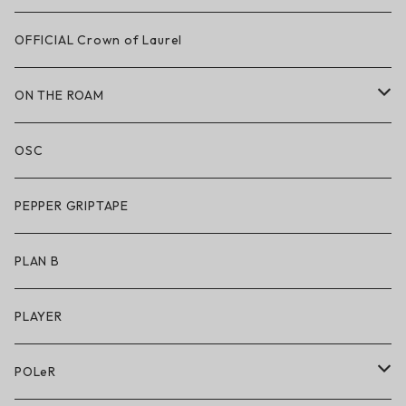
LAKAI × CHOCOLATE
OFFICIAL Crown of Laurel
LAKAI × RIPNDIP
ON THE ROAM
シューズ
アパレル
OSC
アパレル
サングラス
PEPPER GRIPTAPE
アクセサリー
アンダーウェア
PLAN B
キッズシューズ
シューズ
PLAYER
アクセサリー・小物
POLeR