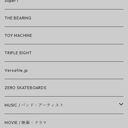
So iLL
Super7
So iLL × ON THE ROAM
THE BEARING
BN3TH × So iLL × ON THE ROAM
TOY MACHINE
TRIPLE EIGHT
Versatile.jp
ZERO SKATEBOARDS
MUSIC / バンド・アーティスト
Amy Winehouse
MOVIE / 映画・ドラマ