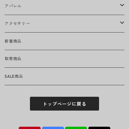
Ed Sheeran
ウィール
アパレル
EMINEM
ベアリング
ヘッドウェア
アクセサリー
キャップ
GREEN DAY
トラック
ネックウェア
ハードグッズ
新着商品
ハット
GUNS N' ROSES
ヘルメット・プロテクター
トップス
バッグ・ポーチ
取寄商品
ニット帽
Tシャツ・ロングTシャツ
LADY GAGA
アクセサリー・小物
ボトムス
サングラス
SALE商品
シュシュ
シャツ
アンダーウェア
LINKIN PARK
ソックス
ゴーグル
トップページに戻る
パーカー・スウェット
パンツ・ズボン
MICHAEL JACKSON
シューズ
ステッカー
ジャケット
MY CHEMICAL ROMANCE
フィギュア