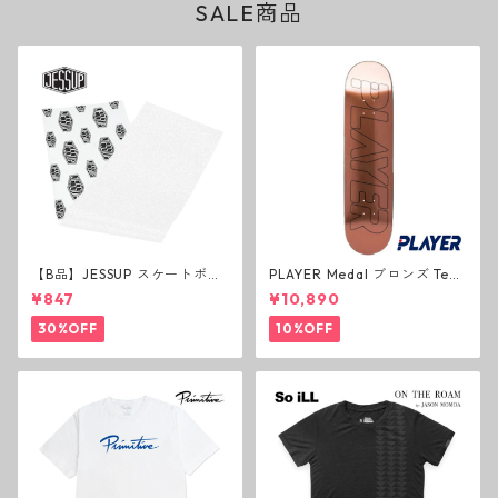
SALE商品
【B品】JESSUP スケートボー
PLAYER Medal ブロンズ Tea
ド グリップテープ ウルトラグ
m Deck P3 スケートボードデ
¥847
¥10,890
リップ ホワイト デッキテープ
ッキ プレイヤー メダル
ジェスアップ ジェサップ
30%OFF
10%OFF