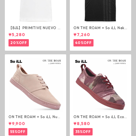
【B品】PRIMITIVE NUEVO SC
ON THE ROAM × So iLL Nako
RIPT HW TEE WHITE ヘビー
a Tee Tシャツ ウルフブラック
¥5,280
¥7,260
ウェイトTシャツ ホワイト プ
オンザローム ジェイソンモモ
リミティブ
ア OTR ビンテージ加工
20%OFF
40%OFF
ON THE ROAM × So iLL Nubu
ON THE ROAM × So iLL Eco
ck Wino ライフスタイルシュ
Camo Wino ライフスタイル
¥9,900
¥8,580
ーズ ダーティーピンク オンザ
シューズ カモ オンザローム ジ
ローム ジェイソンモモア OTR
ェイソンモモア OTR スニーカ
55%OFF
35%OFF
スニーカー
ー