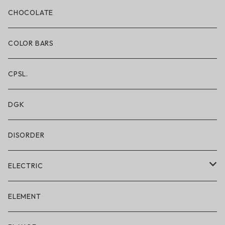
ボクサーブリーフ/ロング丈
CHOCOLATE
ショートパンツ/2 IN 1
COLOR BARS
レギンス/フルレングス10分丈
CPSL.
水着/スイムウェア
DGK
DISORDER
ELECTRIC
ELECTRIC × ON THE ROAM
ELEMENT