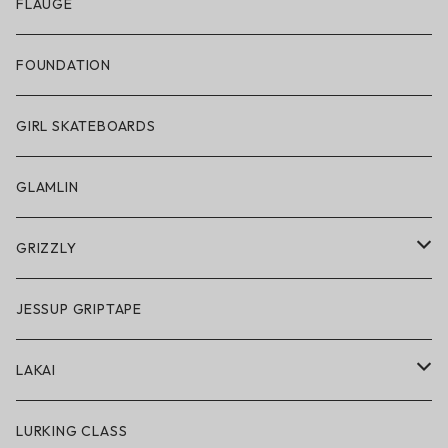
アパレル
FLAUGE
帽子
FOUNDATION
サングラス
GIRL SKATEBOARDS
スノーゴーグル
GLAMLIN
アクセサリー・小物
GRIZZLY
GRIZZLY × POLeR
JESSUP GRIPTAPE
アパレル
LAKAI
ハードグッズ
LAKAI × POLeR
LURKING CLASS