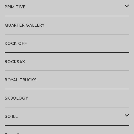
POLeR × GRIZZLY
PRIMITIVE
POLeR × LAKAI
アパレル
QUARTER GALLERY
アパレル
ハードグッズ
ROCK OFF
アクセサリー・小物
ROCKSAX
ROYAL TRUCKS
SK8OLOGY
SO ILL