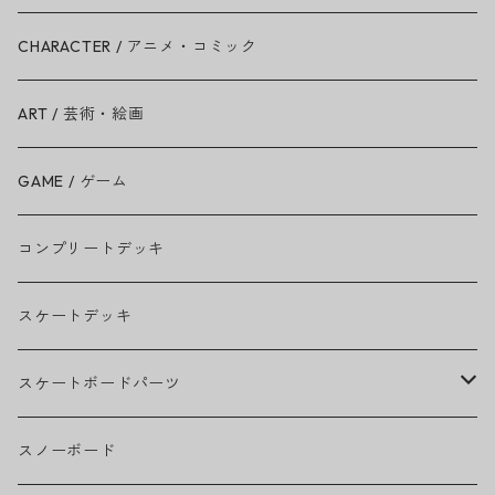
Ariana Grande
CHARACTER / アニメ・コミック
BAD RELIGION
ART / 芸術・絵画
BEASTIE BOYS
GAME / ゲーム
THE BEATLES
コンプリートデッキ
BILLIE EILISH
スケートデッキ
BOB MARLEY
スケートボードパーツ
CAMILA CABELLO
グリップテープ
スノーボード