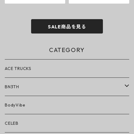
SALE商品を見る
CATEGORY
ACE TRUCKS
BN3TH
BN3TH × ON THE ROAM
BodyVibe
ボクサーブリーフ/ショート丈
CELEB