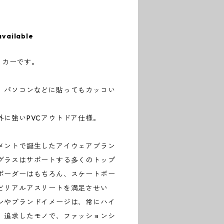
available
テッカーです。
、パソコンなどに貼ってもカッコい
外に強いPVCアウトドア仕様。
メントで誕生したアイウェアブラン
グラスはサポートする多くのトップ
ボーダーはもちろん、スケートボー
どリアルアスリートを満足させい
ンやブランドイメージは、常にハイ
、追求したモノで、ファッションシ