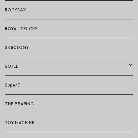
アクセサリー・小物
ROCKSAX
ROYAL TRUCKS
SK8OLOGY
SO ILL
So iLL
Super7
So iLL × ON THE ROAM
THE BEARING
BN3TH × So iLL × ON THE ROAM
TOY MACHINE