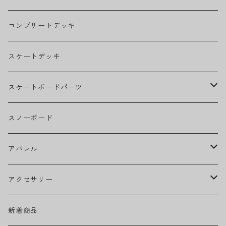
THE BEATLES
コンプリートデッキ
BILLIE EILISH
スケートデッキ
BOB MARLEY
スケートボードパーツ
CAMILA CABELLO
グリップテープ
スノーボード
Ed Sheeran
ウィール
アパレル
EMINEM
ベアリング
ヘッドウェア
アクセサリー
キャップ
GREEN DAY
トラック
ネックウェア
ハードグッズ
新着商品