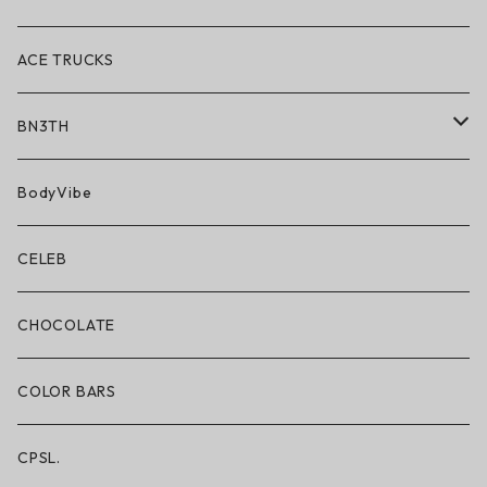
ACE TRUCKS
BN3TH
BN3TH × ON THE ROAM
BodyVibe
ボクサーブリーフ/ショート丈
CELEB
ボクサーブリーフ/ロング丈
CHOCOLATE
ショートパンツ/2 IN 1
COLOR BARS
レギンス/フルレングス10分丈
CPSL.