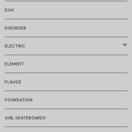
水着/スイムウェア
DGK
DISORDER
ELECTRIC
ELECTRIC × ON THE ROAM
ELEMENT
アパレル
FLAUGE
帽子
FOUNDATION
サングラス
GIRL SKATEBOARDS