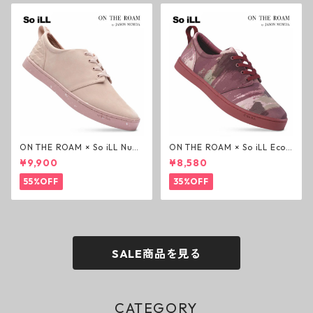
ON THE ROAM × So iLL Nubu
ON THE ROAM × So iLL Eco
ck Wino ライフスタイルシュ
Camo Wino ライフスタイル
¥9,900
¥8,580
ーズ ダーティーピンク オンザ
シューズ カモ オンザローム ジ
ローム ジェイソンモモア OTR
ェイソンモモア OTR スニーカ
55%OFF
35%OFF
スニーカー
ー
SALE商品を見る
CATEGORY