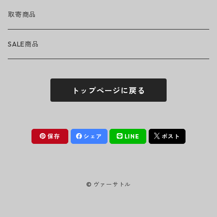
ハット
GUNS N' ROSES
ヘルメット・プロテクター
トップス
バッグ・ポーチ
取寄商品
ニット帽
Tシャツ・ロングTシャツ
LADY GAGA
アクセサリー・小物
ボトムス
サングラス
SALE商品
シュシュ
シャツ
アンダーウェア
LINKIN PARK
ソックス
ゴーグル
トップページに戻る
パーカー・スウェット
パンツ・ズボン
MICHAEL JACKSON
シューズ
ステッカー
ジャケット
MY CHEMICAL ROMANCE
フィギュア
保存
シェア
LINE
ポスト
NICKELBACK
小物
© ヴァーサトル
NIRVANA