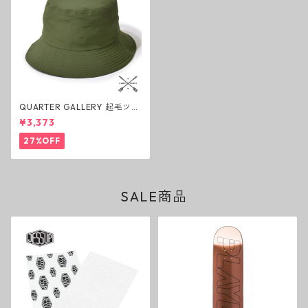
QUARTER GALLERY 起毛ツイ
ルバケットハット カーキ クォ
¥3,373
ーターギャラリー アウトドア
キャンプ 帽子
27%OFF
SALE商品