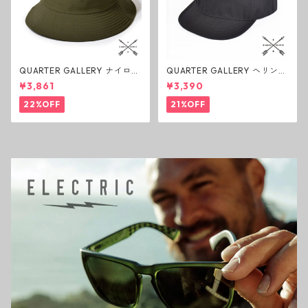
QUARTER GALLERY ナイロン
QUARTER GALLERY ヘリンボ
バケットハット カーキ クォー
ーン ワーカーキャップ ブラッ
¥3,861
¥3,390
ターギャラリー アウトドア キ
ク クォーターギャラリー アウ
ャンプ 帽子
トドア キャンプ 帽子
22%OFF
21%OFF