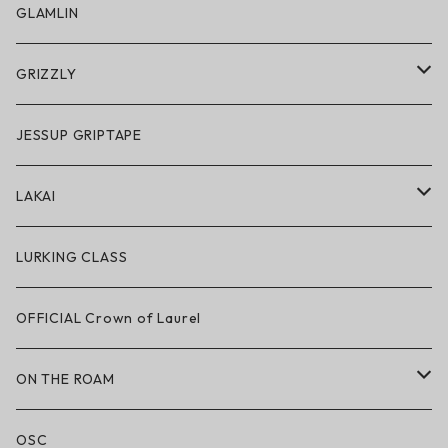
スノーゴーグル
GLAMLIN
アクセサリー・小物
GRIZZLY
GRIZZLY × POLeR
JESSUP GRIPTAPE
アパレル
LAKAI
ハードグッズ
LAKAI × POLeR
LURKING CLASS
LAKAI × CHOCOLATE
OFFICIAL Crown of Laurel
LAKAI × RIPNDIP
ON THE ROAM
シューズ
アパレル
OSC