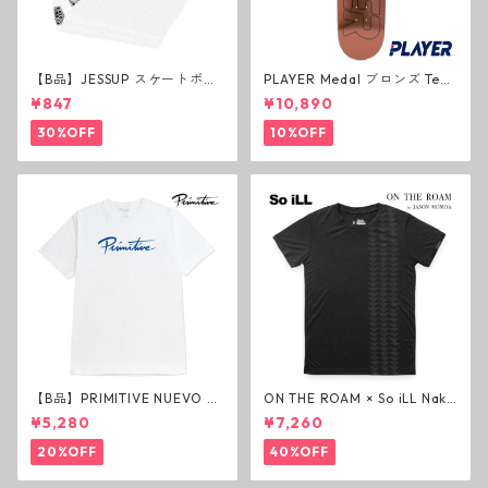
【B品】JESSUP スケートボー
PLAYER Medal ブロンズ Tea
ド グリップテープ ウルトラグ
m Deck P3 スケートボードデ
¥847
¥10,890
リップ ホワイト デッキテープ
ッキ プレイヤー メダル
ジェスアップ ジェサップ
30%OFF
10%OFF
【B品】PRIMITIVE NUEVO SC
ON THE ROAM × So iLL Nako
RIPT HW TEE WHITE ヘビー
a Tee Tシャツ ウルフブラック
¥5,280
¥7,260
ウェイトTシャツ ホワイト プ
オンザローム ジェイソンモモ
リミティブ
ア OTR ビンテージ加工
20%OFF
40%OFF