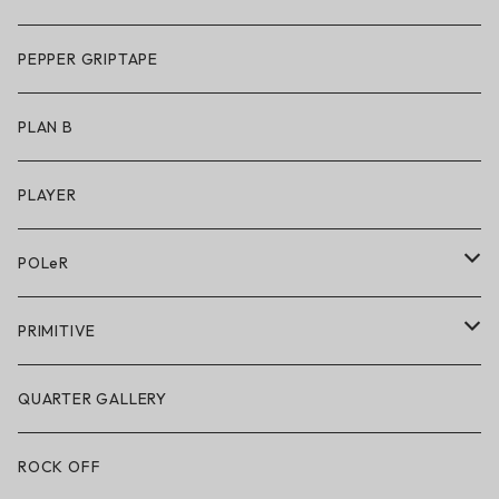
アパレル
サングラス
PEPPER GRIPTAPE
アクセサリー
アンダーウェア
PLAN B
キッズシューズ
シューズ
PLAYER
アクセサリー・小物
POLeR
POLeR × GRIZZLY
PRIMITIVE
POLeR × LAKAI
アパレル
QUARTER GALLERY
アパレル
ハードグッズ
ROCK OFF