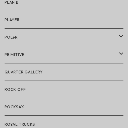
アクセサリー
アンダーウェア
PLAN B
キッズシューズ
シューズ
PLAYER
アクセサリー・小物
POLeR
POLeR × GRIZZLY
PRIMITIVE
POLeR × LAKAI
アパレル
QUARTER GALLERY
アパレル
ハードグッズ
ROCK OFF
アクセサリー・小物
ROCKSAX
ROYAL TRUCKS