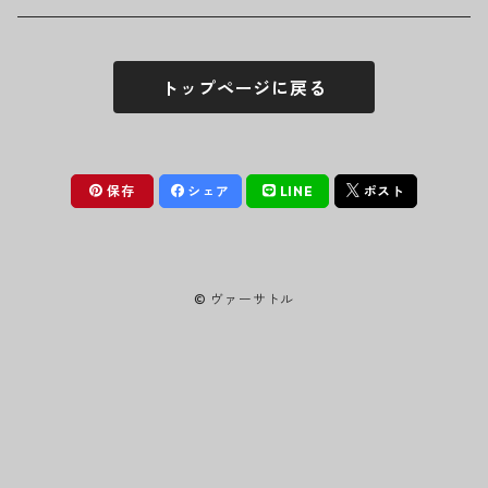
シュシュ
シャツ
アンダーウェア
LINKIN PARK
ソックス
ゴーグル
トップページに戻る
パーカー・スウェット
パンツ・ズボン
MICHAEL JACKSON
シューズ
ステッカー
ジャケット
MY CHEMICAL ROMANCE
フィギュア
保存
シェア
LINE
ポスト
NICKELBACK
小物
© ヴァーサトル
NIRVANA
Oasis
PANTERA