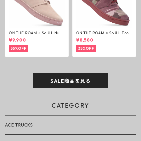
ON THE ROAM × So iLL Nubu
ON THE ROAM × So iLL Eco
ck Wino ライフスタイルシュ
Camo Wino ライフスタイル
¥9,900
¥8,580
ーズ ダーティーピンク オンザ
シューズ カモ オンザローム ジ
ローム ジェイソンモモア OTR
ェイソンモモア OTR スニーカ
55%OFF
35%OFF
スニーカー
ー
SALE商品を見る
CATEGORY
ACE TRUCKS