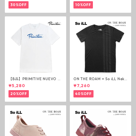
ジェスアップ ジェサップ
30%OFF
10%OFF
【B品】PRIMITIVE NUEVO SC
ON THE ROAM × So iLL Nako
RIPT HW TEE WHITE ヘビー
a Tee Tシャツ ウルフブラック
¥5,280
¥7,260
ウェイトTシャツ ホワイト プ
オンザローム ジェイソンモモ
リミティブ
ア OTR ビンテージ加工
20%OFF
40%OFF