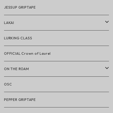
GRIZZLY × POLeR
JESSUP GRIPTAPE
アパレル
LAKAI
ハードグッズ
LAKAI × POLeR
LURKING CLASS
LAKAI × CHOCOLATE
OFFICIAL Crown of Laurel
LAKAI × RIPNDIP
ON THE ROAM
シューズ
アパレル
OSC
アパレル
サングラス
PEPPER GRIPTAPE