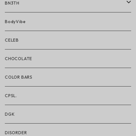
BN3TH
BN3TH × ON THE ROAM
BodyVibe
ボクサーブリーフ/ショート丈
CELEB
ボクサーブリーフ/ロング丈
CHOCOLATE
ショートパンツ/2 IN 1
COLOR BARS
レギンス/フルレングス10分丈
CPSL.
水着/スイムウェア
DGK
DISORDER