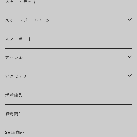
BILLIE EILISH
スケートデッキ
BOB MARLEY
スケートボードパーツ
CAMILA CABELLO
グリップテープ
スノーボード
Ed Sheeran
ウィール
アパレル
EMINEM
ベアリング
ヘッドウェア
アクセサリー
キャップ
GREEN DAY
トラック
ネックウェア
ハードグッズ
新着商品
ハット
GUNS N' ROSES
ヘルメット・プロテクター
トップス
バッグ・ポーチ
取寄商品
ニット帽
Tシャツ・ロングTシャツ
LADY GAGA
アクセサリー・小物
ボトムス
サングラス
SALE商品