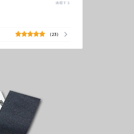
通報する
(23)