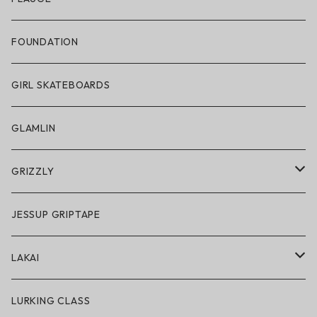
帽子
FOUNDATION
サングラス
GIRL SKATEBOARDS
スノーゴーグル
GLAMLIN
アクセサリー・小物
GRIZZLY
GRIZZLY × POLeR
JESSUP GRIPTAPE
アパレル
LAKAI
ハードグッズ
LAKAI × POLeR
LURKING CLASS