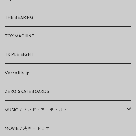
So iLL × ON THE ROAM
THE BEARING
BN3TH × So iLL × ON THE ROAM
TOY MACHINE
TRIPLE EIGHT
Versatile.jp
ZERO SKATEBOARDS
MUSIC / バンド・アーティスト
Amy Winehouse
MOVIE / 映画・ドラマ