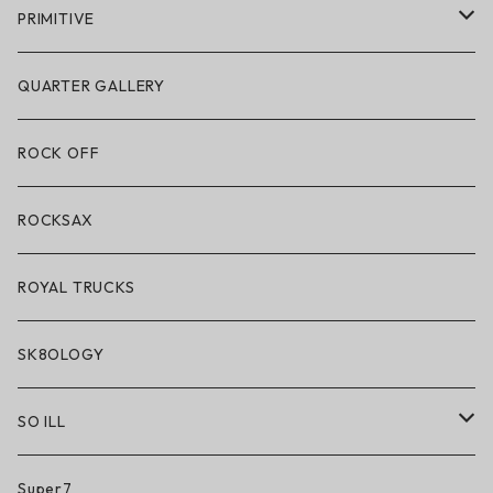
POLeR × GRIZZLY
PRIMITIVE
POLeR × LAKAI
アパレル
QUARTER GALLERY
アパレル
ハードグッズ
ROCK OFF
アクセサリー・小物
ROCKSAX
ROYAL TRUCKS
SK8OLOGY
SO ILL
So iLL
Super7