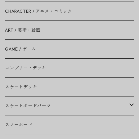
Ariana Grande
CHARACTER / アニメ・コミック
BAD RELIGION
ART / 芸術・絵画
BEASTIE BOYS
GAME / ゲーム
THE BEATLES
コンプリートデッキ
BILLIE EILISH
スケートデッキ
BOB MARLEY
スケートボードパーツ
CAMILA CABELLO
グリップテープ
スノーボード