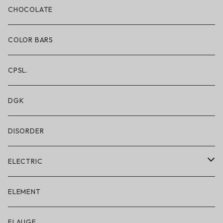
ボクサーブリーフ/ロング丈
CHOCOLATE
ショートパンツ/2 IN 1
COLOR BARS
レギンス/フルレングス10分丈
CPSL.
水着/スイムウェア
DGK
DISORDER
ELECTRIC
ELECTRIC × ON THE ROAM
ELEMENT
アパレル
FLAUGE