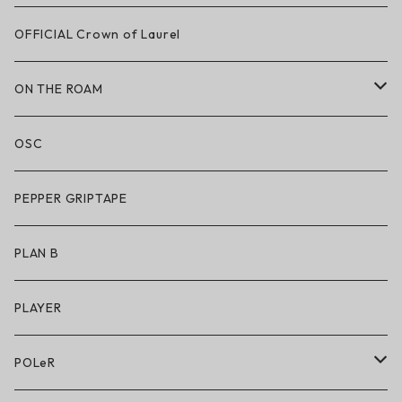
LAKAI × CHOCOLATE
OFFICIAL Crown of Laurel
LAKAI × RIPNDIP
ON THE ROAM
シューズ
アパレル
OSC
アパレル
サングラス
PEPPER GRIPTAPE
アクセサリー
アンダーウェア
PLAN B
キッズシューズ
シューズ
PLAYER
アクセサリー・小物
POLeR