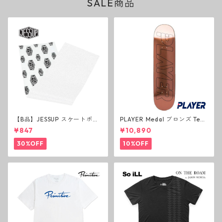
SALE商品
【B品】JESSUP スケートボー
PLAYER Medal ブロンズ Tea
ド グリップテープ ウルトラグ
m Deck P3 スケートボードデ
¥847
¥10,890
リップ ホワイト デッキテープ
ッキ プレイヤー メダル
ジェスアップ ジェサップ
30%OFF
10%OFF