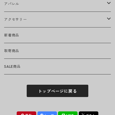
Ed Sheeran
ウィール
アパレル
EMINEM
ベアリング
ヘッドウェア
アクセサリー
キャップ
GREEN DAY
トラック
ネックウェア
ハードグッズ
新着商品
ハット
GUNS N' ROSES
ヘルメット・プロテクター
トップス
バッグ・ポーチ
取寄商品
ニット帽
Tシャツ・ロングTシャツ
LADY GAGA
アクセサリー・小物
ボトムス
サングラス
SALE商品
シュシュ
シャツ
アンダーウェア
LINKIN PARK
ソックス
ゴーグル
トップページに戻る
パーカー・スウェット
パンツ・ズボン
MICHAEL JACKSON
シューズ
ステッカー
ジャケット
MY CHEMICAL ROMANCE
フィギュア