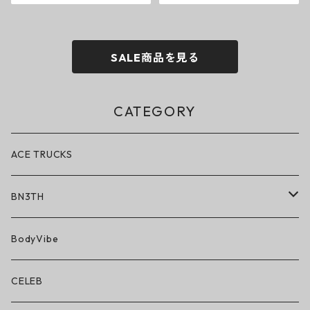
SALE商品を見る
CATEGORY
ACE TRUCKS
BN3TH
BN3TH × ON THE ROAM
BodyVibe
ボクサーブリーフ/ショート丈
CELEB