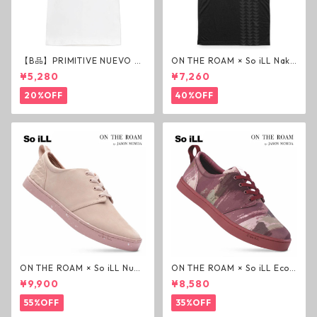
【B品】PRIMITIVE NUEVO SC
ON THE ROAM × So iLL Nako
RIPT HW TEE WHITE ヘビー
a Tee Tシャツ ウルフブラック
¥5,280
¥7,260
ウェイトTシャツ ホワイト プ
オンザローム ジェイソンモモ
リミティブ
ア OTR ビンテージ加工
20%OFF
40%OFF
ON THE ROAM × So iLL Nubu
ON THE ROAM × So iLL Eco
ck Wino ライフスタイルシュ
Camo Wino ライフスタイル
¥9,900
¥8,580
ーズ ダーティーピンク オンザ
シューズ カモ オンザローム ジ
ローム ジェイソンモモア OTR
ェイソンモモア OTR スニーカ
55%OFF
35%OFF
スニーカー
ー