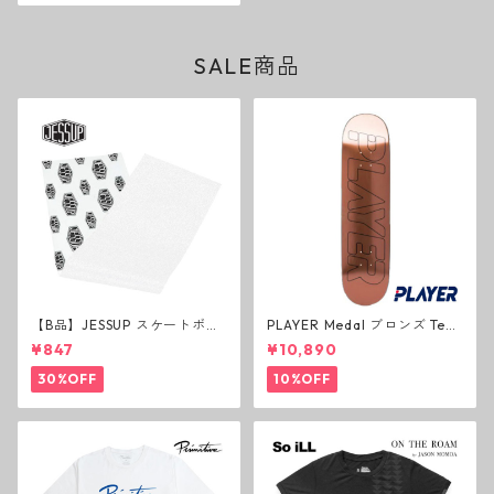
SALE商品
【B品】JESSUP スケートボー
PLAYER Medal ブロンズ Tea
ド グリップテープ ウルトラグ
m Deck P3 スケートボードデ
¥847
¥10,890
リップ ホワイト デッキテープ
ッキ プレイヤー メダル
ジェスアップ ジェサップ
30%OFF
10%OFF