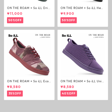
ON THE ROAM × So iLL Drift
ON THE ROAM × So iLL Hem
er ライフスタイルシューズ ブ
p Wino ライフスタイルシュー
¥11,000
¥9,900
リティッシュレーシンググリ
ズ ブラック オンザローム ジェ
ーン オンザローム ジェイソン
イソンモモア OTR スニーカー
50%OFF
50%OFF
モモア OTR スニーカー
ON THE ROAM × So iLL Eco
ON THE ROAM × So iLL Unity
Camo Wino ライフスタイル
Purple Roamer ライフスタイ
¥8,580
¥8,580
シューズ カモ オンザローム ジ
ルシューズ パープル オンザロ
ェイソンモモア OTR スニーカ
ーム ジェイソンモモア OTR
35%OFF
40%OFF
ー
スニーカー