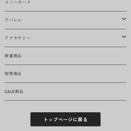
CAMILA CABELLO
グリップテープ
スノーボード
Ed Sheeran
ウィール
アパレル
EMINEM
ベアリング
ヘッドウェア
アクセサリー
キャップ
GREEN DAY
トラック
ネックウェア
ハードグッズ
新着商品
ハット
GUNS N' ROSES
ヘルメット・プロテクター
トップス
バッグ・ポーチ
取寄商品
ニット帽
Tシャツ・ロングTシャツ
LADY GAGA
アクセサリー・小物
ボトムス
サングラス
SALE商品
シュシュ
シャツ
アンダーウェア
LINKIN PARK
ソックス
ゴーグル
トップページに戻る
パーカー・スウェット
パンツ・ズボン
MICHAEL JACKSON
シューズ
ステッカー