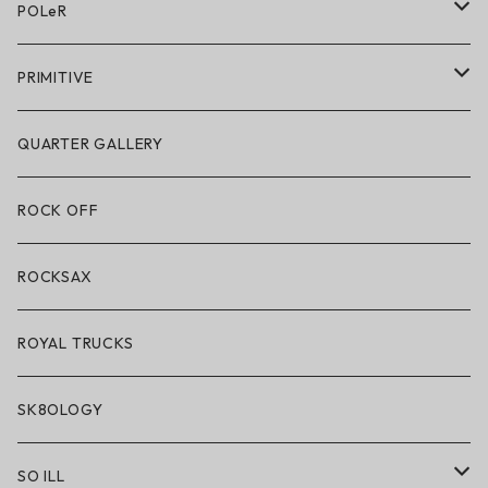
アクセサリー・小物
POLeR
POLeR × GRIZZLY
PRIMITIVE
POLeR × LAKAI
アパレル
QUARTER GALLERY
アパレル
ハードグッズ
ROCK OFF
アクセサリー・小物
ROCKSAX
ROYAL TRUCKS
SK8OLOGY
SO ILL