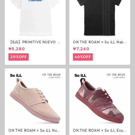
【B品】PRIMITIVE NUEVO SC
ON THE ROAM × So iLL Nako
RIPT HW TEE WHITE ヘビー
a Tee Tシャツ ウルフブラック
¥5,280
¥7,260
ウェイトTシャツ ホワイト プ
オンザローム ジェイソンモモ
リミティブ
ア OTR ビンテージ加工
20%OFF
40%OFF
ON THE ROAM × So iLL Nubu
ON THE ROAM × So iLL Eco
ck Wino ライフスタイルシュ
Camo Wino ライフスタイル