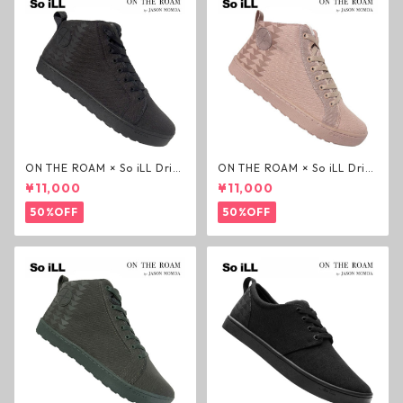
ON THE ROAM × So iLL Drift
ON THE ROAM × So iLL Drift
er ライフスタイルシューズ ウ
er ライフスタイルシューズ ダ
¥11,000
¥11,000
ルフブラック オンザローム ジ
ーティーピンク オンザローム
ェイソンモモア OTR スニーカ
ジェイソンモモア OTR スニー
50%OFF
50%OFF
ー
カー