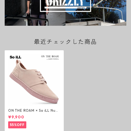
最近チェックした商品
ON THE ROAM × So iLL Nubu
ck Wino ライフスタイルシュ
¥9,900
ーズ ダーティーピンク オンザ
ローム ジェイソンモモア OTR
55%OFF
スニーカー