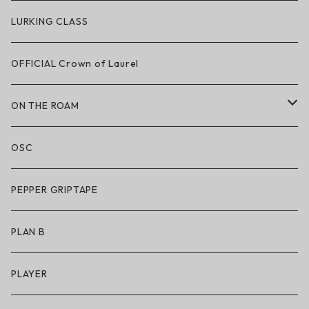
ハードグッズ
LAKAI × POLeR
LURKING CLASS
LAKAI × CHOCOLATE
OFFICIAL Crown of Laurel
LAKAI × RIPNDIP
ON THE ROAM
シューズ
アパレル
OSC
アパレル
サングラス
PEPPER GRIPTAPE
アクセサリー
アンダーウェア
PLAN B
キッズシューズ
シューズ
PLAYER