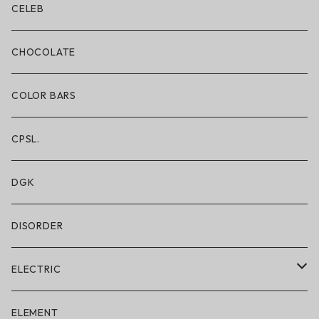
ボクサーブリーフ/ショート丈
CELEB
ボクサーブリーフ/ロング丈
CHOCOLATE
ショートパンツ/2 IN 1
COLOR BARS
レギンス/フルレングス10分丈
CPSL.
水着/スイムウェア
DGK
DISORDER
ELECTRIC
ELECTRIC × ON THE ROAM
ELEMENT