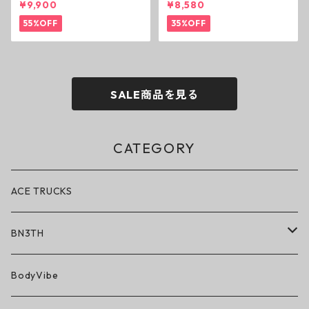
¥9,900
¥8,580
ーズ ダーティーピンク オンザ
シューズ カモ オンザローム ジ
ローム ジェイソンモモア OTR
ェイソンモモア OTR スニーカ
55%OFF
35%OFF
スニーカー
ー
SALE商品を見る
CATEGORY
ACE TRUCKS
BN3TH
BN3TH × ON THE ROAM
BodyVibe