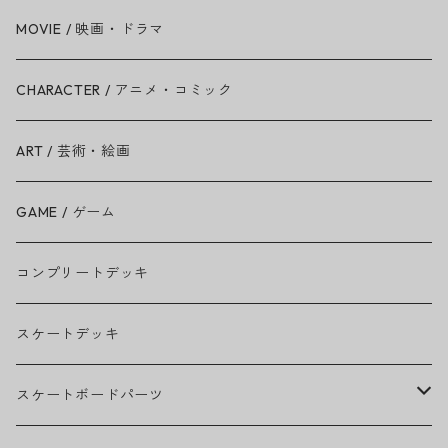
Amy Winehouse
MOVIE / 映画・ドラマ
Ariana Grande
CHARACTER / アニメ・コミック
BAD RELIGION
ART / 芸術・絵画
BEASTIE BOYS
GAME / ゲーム
THE BEATLES
コンプリートデッキ
BILLIE EILISH
スケートデッキ
BOB MARLEY
スケートボードパーツ