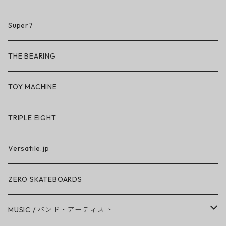
So iLL
Super7
So iLL × ON THE ROAM
THE BEARING
BN3TH × So iLL × ON THE ROAM
TOY MACHINE
TRIPLE EIGHT
Versatile.jp
ZERO SKATEBOARDS
MUSIC / バンド・アーティスト