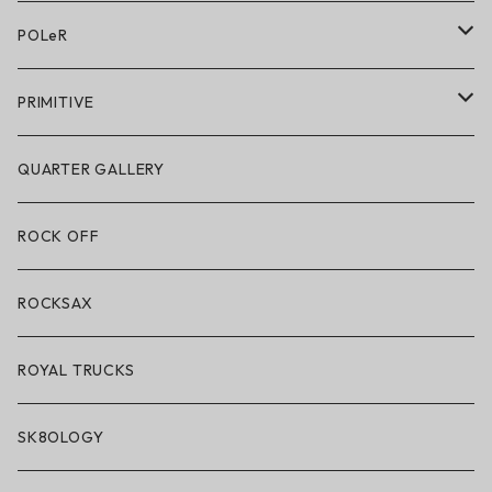
アクセサリー・小物
POLeR
POLeR × GRIZZLY
PRIMITIVE
POLeR × LAKAI
アパレル
QUARTER GALLERY
アパレル
ハードグッズ
ROCK OFF
アクセサリー・小物
ROCKSAX
ROYAL TRUCKS
SK8OLOGY