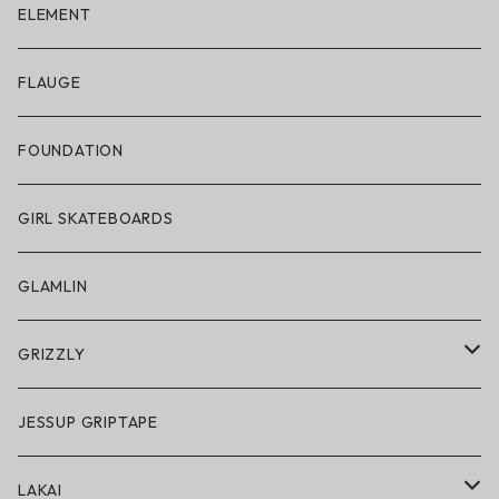
ELECTRIC × ON THE ROAM
ELEMENT
アパレル
FLAUGE
帽子
FOUNDATION
サングラス
GIRL SKATEBOARDS
スノーゴーグル
GLAMLIN
アクセサリー・小物
GRIZZLY
GRIZZLY × POLeR
JESSUP GRIPTAPE
アパレル
LAKAI