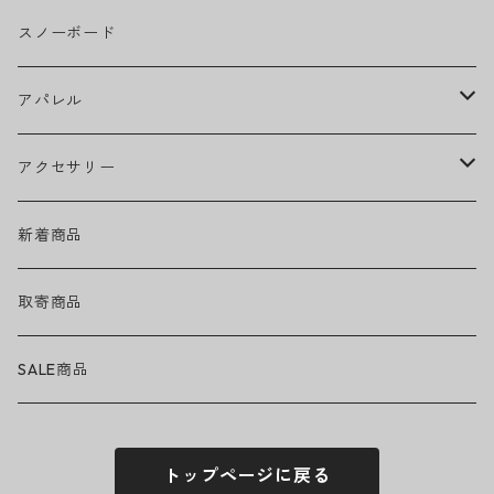
CAMILA CABELLO
グリップテープ
スノーボード
Ed Sheeran
ウィール
アパレル
EMINEM
ベアリング
ヘッドウェア
アクセサリー
キャップ
GREEN DAY
トラック
ネックウェア
ハードグッズ
新着商品
ハット
GUNS N' ROSES
ヘルメット・プロテクター
トップス
バッグ・ポーチ
取寄商品
ニット帽
Tシャツ・ロングTシャツ
LADY GAGA
アクセサリー・小物
ボトムス
サングラス
SALE商品
シュシュ
シャツ
アンダーウェア
LINKIN PARK
ソックス
ゴーグル
トップページに戻る
パーカー・スウェット