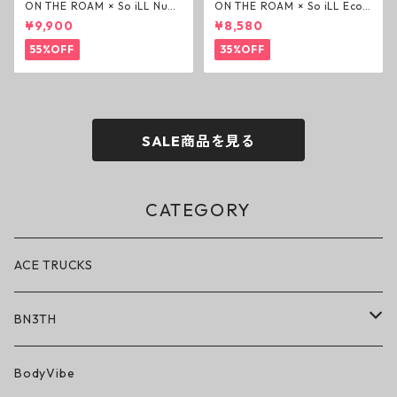
ON THE ROAM × So iLL Nubu
ON THE ROAM × So iLL Eco
ck Wino ライフスタイルシュ
Camo Wino ライフスタイル
¥9,900
¥8,580
ーズ ダーティーピンク オンザ
シューズ カモ オンザローム ジ
ローム ジェイソンモモア OTR
ェイソンモモア OTR スニーカ
55%OFF
35%OFF
スニーカー
ー
SALE商品を見る
CATEGORY
ACE TRUCKS
BN3TH
BN3TH × ON THE ROAM
BodyVibe