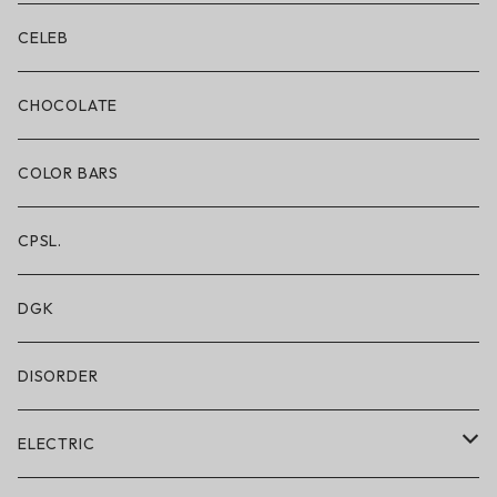
ボクサーブリーフ/ショート丈
CELEB
ボクサーブリーフ/ロング丈
CHOCOLATE
ショートパンツ/2 IN 1
COLOR BARS
レギンス/フルレングス10分丈
CPSL.
水着/スイムウェア
DGK
DISORDER
ELECTRIC