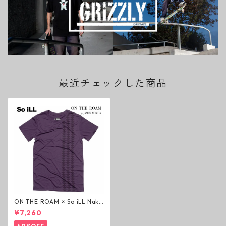
最近チェックした商品
ON THE ROAM × So iLL Nako
a Tee Tシャツ ユニティパープ
¥7,260
ル オンザローム ジェイソンモ
モア OTR ビンテージ加工