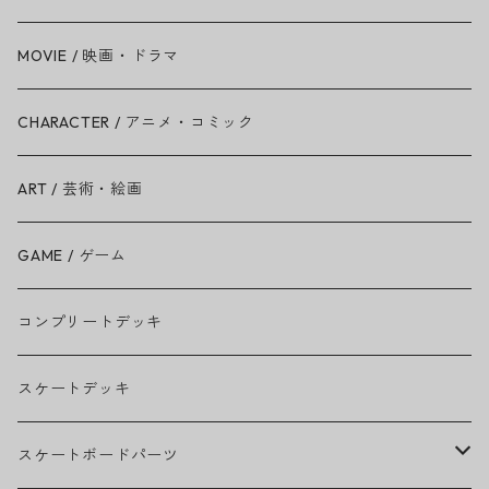
Amy Winehouse
MOVIE / 映画・ドラマ
Ariana Grande
CHARACTER / アニメ・コミック
BAD RELIGION
ART / 芸術・絵画
BEASTIE BOYS
GAME / ゲーム
THE BEATLES
コンプリートデッキ
BILLIE EILISH
スケートデッキ
BOB MARLEY
スケートボードパーツ