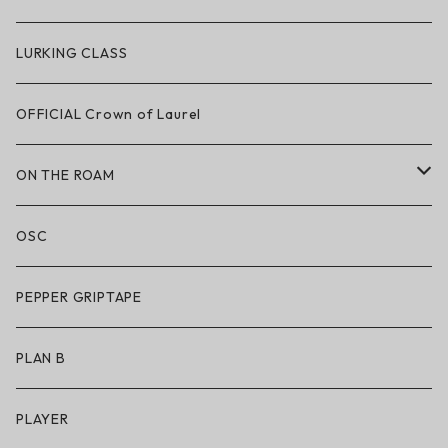
ハードグッズ
LAKAI × POLeR
LURKING CLASS
LAKAI × CHOCOLATE
OFFICIAL Crown of Laurel
LAKAI × RIPNDIP
ON THE ROAM
シューズ
アパレル
OSC
アパレル
サングラス
PEPPER GRIPTAPE
アクセサリー
アンダーウェア
PLAN B
キッズシューズ
シューズ
PLAYER