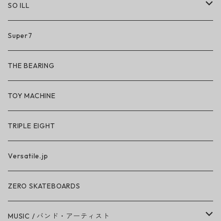
SO ILL
So iLL
Super7
So iLL × ON THE ROAM
THE BEARING
BN3TH × So iLL × ON THE ROAM
TOY MACHINE
TRIPLE EIGHT
Versatile.jp
ZERO SKATEBOARDS
MUSIC / バンド・アーティスト