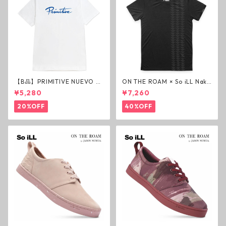
【B品】PRIMITIVE NUEVO SC
ON THE ROAM × So iLL Nako
RIPT HW TEE WHITE ヘビー
a Tee Tシャツ ウルフブラック
¥5,280
¥7,260
ウェイトTシャツ ホワイト プ
オンザローム ジェイソンモモ
リミティブ
ア OTR ビンテージ加工
20%OFF
40%OFF