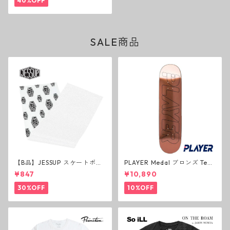
40%OFF
SALE商品
【B品】JESSUP スケートボー
PLAYER Medal ブロンズ Tea
ド グリップテープ ウルトラグ
m Deck P3 スケートボードデ
¥847
¥10,890
リップ ホワイト デッキテープ
ッキ プレイヤー メダル
ジェスアップ ジェサップ
30%OFF
10%OFF